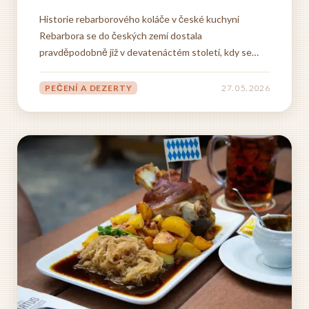
Historie rebarborového koláče v české kuchyni
Rebarbora se do českých zemí dostala
pravděpodobně již v devatenáctém století, kdy se
začala postupně rozšiřovat po celé Evropě jako
užitková zahradní plodina. Zatímco v některých
PEČENÍ A DEZERTY
27. 05. 2026
zemích byla rebarbora vnímána především jako
zelenina určená k přípravě kompotů a...