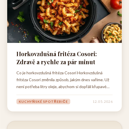
Horkovzdušná fritéza Cosori:
Zdravě a rychle za pár minut
Co je horkovzdušná fritéza Cosori Horkovzdušná
fritéza Cosori změnila způsob, jakým dnes vaříme. Už
není potřeba litry oleje, abychom si dopřáli křupavé
hranolky nebo zlatavá kuřecí křídla. Stačí horký
vzduch, který obklopí jídlo ze všech stran a vytvoří tu
KUCHYŇSKÉ SPOTŘEBIČE
12. 05. 2026
pravou křupavou kůrčku – přesně takovou, jakou
máme...