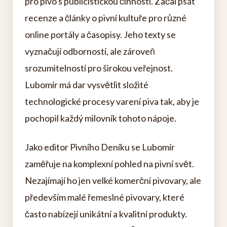
pro pivo s publicistickou činností. Začal psát
recenze a články o pivní kultuře pro různé
online portály a časopisy. Jeho texty se
vyznačují odborností, ale zároveň
srozumitelností pro širokou veřejnost.
Lubomír má dar vysvětlit složité
technologické procesy varení piva tak, aby je
pochopil každý milovník tohoto nápoje.
Jako editor Pivního Deníku se Lubomír
zaměřuje na komplexní pohled na pivní svět.
Nezajímají ho jen velké komerční pivovary, ale
především malé řemeslné pivovary, které
často nabízejí unikátní a kvalitní produkty.