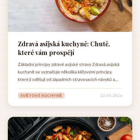
Zdravá asijská kuchyně: Chutě,
které vám prospějí
Základní principy zdravé asijské stravy Zdravá asijská
kuchyně se vyznačuje několika klíčovými principy,
které ji odlišují od západních stravovacích návyků a
činí ji jednou z nejzdravějších světových kuchyní.
Základem této filozofie je harmonie mezi jednotlivými
SVĚTOVÉ KUCHYNĚ
22. 05. 2026
složkami jídla, kde žádná ingredience by neměla...