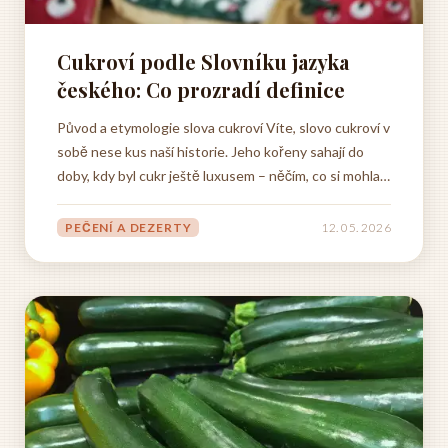
Cukroví podle Slovníku jazyka
českého: Co prozradí definice
Původ a etymologie slova cukroví Víte, slovo cukroví v
sobě nese kus naší historie. Jeho kořeny sahají do
doby, kdy byl cukr ještě luxusem – něčím, co si mohla
dovolit hlavně šlechta. Představte si, jak tehdy
musela být sladká pochutina vzácná! Podle Slovníku
PEČENÍ A DEZERTY
12. 05. 2026
jazyka českého vzniklo slovo cukroví docela logicky –
vzali...