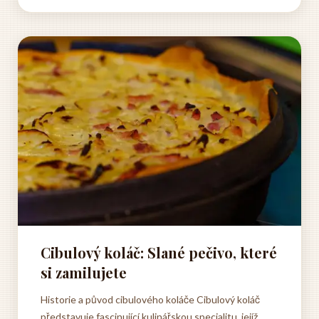
zemích byla rebarbora vnímána především jako
zelenina určená k přípravě kompotů a...
Cibulový koláč: Slané pečivo, které
si zamilujete
Historie a původ cibulového koláče Cibulový koláč
představuje fascinující kulinářskou specialitu, jejíž