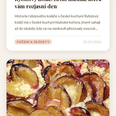
vám rozjasní den
Historie rybízového koláče v české kuchyni Rybízový
koláč má v české kuchyni hluboké kořeny, které sahají
až do období, kdy se na venkově pěstovaly ovocné
keře v každé selské zahradě. Rybíz, ať už červený, bílý
či černý, patřil mezi základní druhy ovoce, které
PEČENÍ A DEZERTY
25. 05. 2026
dokázalo přežít i drsnější klimatické...