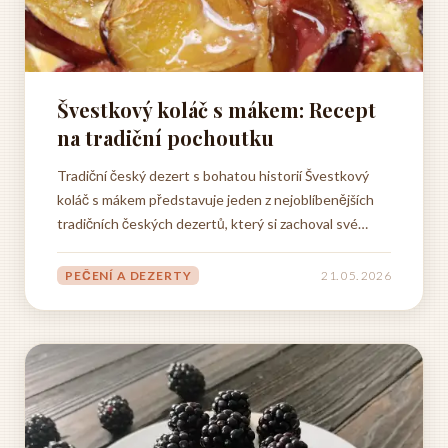
Švestkový koláč s mákem: Recept
na tradiční pochoutku
Tradiční český dezert s bohatou historií Švestkový
koláč s mákem představuje jeden z nejoblíbenějších
tradičních českých dezertů, který si zachoval své
pevné místo v domácích kuchyních i pekárnách po
celé České republice. Tento výjimečný druh pečiva
PEČENÍ A DEZERTY
21. 05. 2026
má kořeny sahající hluboko do historie české
gastronomie...