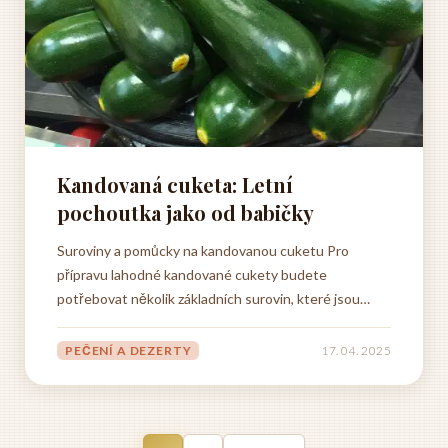
Kandovaná cuketa: Letní
pochoutka jako od babičky
Suroviny a pomůcky na kandovanou cuketu Pro
přípravu lahodné kandované cukety budete
potřebovat několik základních surovin, které jsou
běžně dostupné v každém supermarketu nebo na vaší
zahrádce. Základem je samozřejmě kvalitní mladá
PEČENÍ A DEZERTY
17. 04. 2025
cuketa, ideálně středně velká, která není příliš
přerostlá a nemá velká...