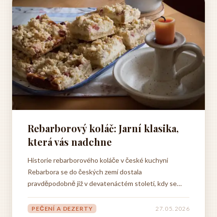
Rebarborový koláč: Jarní klasika,
která vás nadchne
Historie rebarborového koláče v české kuchyni
Rebarbora se do českých zemí dostala
pravděpodobně již v devatenáctém století, kdy se
začala postupně rozšiřovat po celé Evropě jako
užitková zahradní plodina. Zatímco v některých
PEČENÍ A DEZERTY
27. 05. 2026