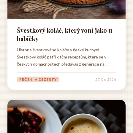
Švestkový koláč, který voní jako u
babičky
Historie švestkového koláče v české kuchyni
Švestkový koláč patří k těm receptům, které se v
českých domácnostech předávají z generace na
generaci, aniž by si kdokoli přesně pamatoval, kdy
vlastně začaly. Je to jídlo, které má kořeny hluboko v
PEČENÍ A DEZERTY
27. 06. 2026
historii středoevropské kuchyně, a přesto si dodnes
zachovává svou...