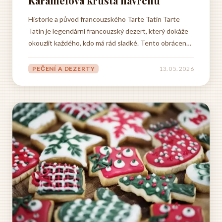
Karamelová krusta navrchu
Historie a původ francouzského Tarte Tatin Tarte
Tatin je legendární francouzský dezert, který dokáže
okouzlit každého, kdo má rád sladké. Tento obrácený
jablečný koláč má za sebou neskutečně zajímavý
příběh z konce devatenáctého století, kdy vznikl v
PEČENÍ A DEZERTY
13. 05. 2026
malebném městečku Lamotte-Beuvron v oblasti
Loire. A víte co?...