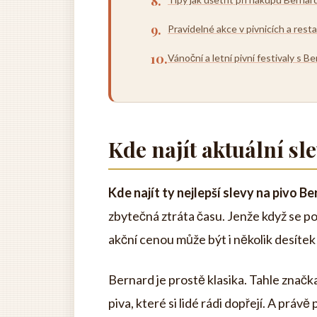
Pravidelné akce v pivnicích a rest
Vánoční a letní pivní festivaly s 
Kde najít aktuální sl
Kde najít ty nejlepší slevy na pivo B
zbytečná ztráta času. Jenže když se podí
akční cenou může být i několik desítek 
Bernard je prostě klasika. Tahle značk
piva, které si lidé rádi dopřejí. A prá