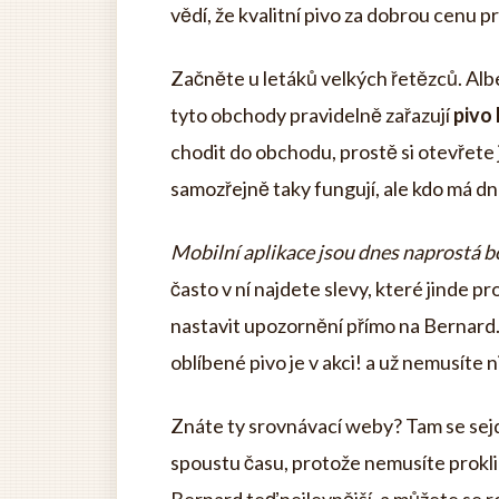
vědí, že kvalitní pivo za dobrou cenu p
Začněte u letáků velkých řetězců. Alb
tyto obchody pravidelně zařazují
pivo
chodit do obchodu, prostě si otevřete 
samozřejně taky fungují, ale kdo má d
Mobilní aplikace jsou dnes naprostá 
často v ní najdete slevy, které jinde pr
nastavit upozornění přímo na Bernard. 
oblíbené pivo je v akci! a už nemusíte n
Znáte ty srovnávací weby? Tam se sej
spoustu času, protože nemusíte proklik