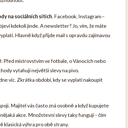
rozhodnout.
dy na sociálních sítích
. Facebook, Instagram –
bjeví kdekoli jinde. A newsletter? Jo, vím, že máte
yplatí. Hlavně když přijde mail s opravdu zajímavou
ě.
Před mistrovstvím ve fotbale, o Vánocích nebo
chody vytahují největší slevy na pivo.
ne víc. Zkrátka období, kdy se vyplatí nakoupit
oji. Majitel vás často zná osobně a když kupujete
 nějaká akce. Množstevní slevy taky fungují – čím
tě klasická výhra pro obě strany.