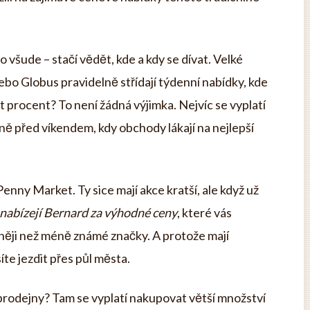
ro všude – stačí vědět, kde a kdy se dívat. Velké
ebo Globus pravidelně střídají týdenní nabídky, kde
 procent? To není žádná výjimka. Nejvíc se vyplatí
sně před víkendem, kdy obchody lákají na nejlepší
Penny Market. Ty sice mají akce kratší, ale když už
nabízejí Bernard za výhodné ceny
, které vás
něji než méně známé značky. A protože mají
e jezdit přes půl města.
 prodejny? Tam se vyplatí nakupovat větší množství