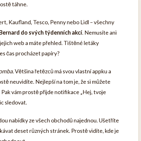
rostě táhne.
ert, Kaufland, Tesco, Penny nebo Lidl – všechny
 Bernard do svých týdenních akcí
. Nemusíte ani
jejich web a máte přehled. Tištěné letáky
nes čas procházet papíry?
bomba.
Většina řetězců má svou vlastní appku a
ostě neuvidíte. Nejlepší na tom je, že si můžete
Pak vám prostě přijde notifikace „Hej, tvoje
ic sledovat.
dou nabídky ze všech obchodů najednou. Ušetříte
ávat deset různých stránek. Prostě vidíte, kde je