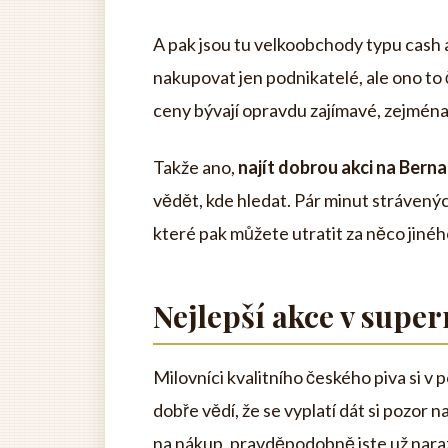
A pak jsou tu velkoobchody typu cash an
nakupovat jen podnikatelé, ale ono to
ceny bývají opravdu zajímavé, zejména
Takže ano,
najít dobrou akci na Bern
vědět, kde hledat. Pár minut strávený
které pak můžete utratit za něco jiného
Nejlepší akce v supe
Milovníci kvalitního českého piva si v p
dobře vědí, že se vyplatí dát si pozor n
na nákup, pravděpodobně jste už naraz