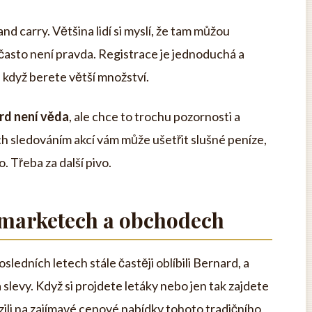
d carry. Většina lidí si myslí, že tam můžou
 často není pravda. Registrace je jednoduchá a
 když berete větší množství.
ard není věda
, ale chce to trochu pozornosti a
ch sledováním akcí vám může ušetřit slušné peníze,
. Třeba za další pivo.
rmarketech a obchodech
osledních letech stále častěji oblíbili Bernard, a
a slevy. Když si projdete letáky nebo jen tak zajdete
ili na zajímavé cenové nabídky tohoto tradičního