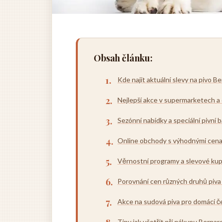
Obsah článku:
Kde najít aktuální slevy na pivo B
Nejlepší akce v supermarketech 
Sezónní nabídky a speciální pivní b
Online obchody s výhodnými cen
Věrnostní programy a slevové kup
Porovnání cen různých druhů piva
Akce na sudová piva pro domácí č
Tipy jak ušetřit při nákupu Bernar