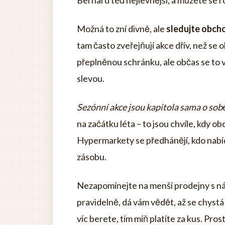
Bernard teď nejlevnější, a můžete se 
Možná to zní divně, ale
sledujte obcho
tam často zveřejňují akce dřív, než se o
přeplněnou schránku, ale občas se to v
slevou.
Sezónní akce jsou kapitola sama o sob
na začátku léta – to jsou chvíle, kdy ob
Hypermarkety se předhánějí, kdo nabíd
zásobu.
Nezapomínejte na menší prodejny s náp
pravidelně, dá vám vědět, až se chystá
víc berete, tím míň platíte za kus. Pros