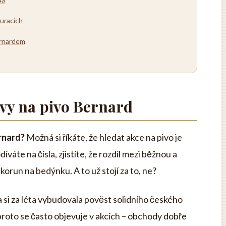
auracích
Bernardem
evy na pivo Bernard
ernard?
Možná si říkáte, že hledat akce na pivo je
váte na čísla, zjistíte, že rozdíl mezi běžnou a
korun na bedýnku. A to už stojí za to, ne?
a si za léta vybudovala pověst solidního českého
vě proto se často objevuje v akcích – obchody dobře