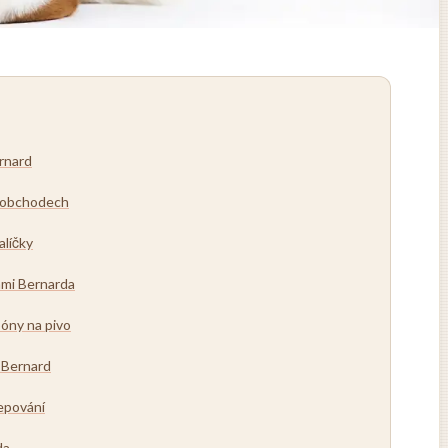
ernard
a obchodech
alíčky
ami Bernarda
óny na pivo
 Bernard
epování
da