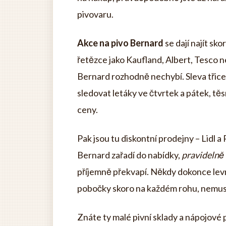
pivovaru.
Akce na pivo Bernard
se dají najít sko
řetězce jako Kaufland, Albert, Tesco n
Bernard rozhodně nechybí. Sleva třicet
sledovat letáky ve čtvrtek a pátek, tě
ceny.
Pak jsou tu diskontní prodejny – Lidl a 
Bernard zařadí do nabídky,
pravidelně 
příjemně překvapí. Někdy dokonce lev
pobočky skoro na každém rohu, nemusít
Znáte ty malé pivní sklady a nápojové