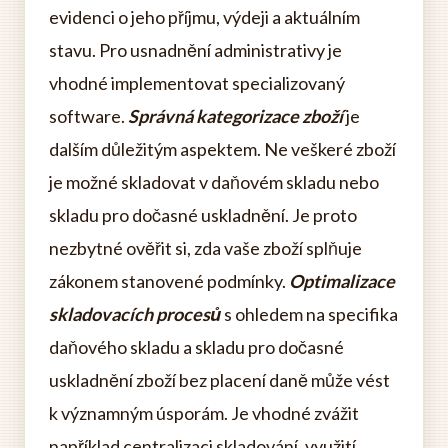
evidenci o jeho příjmu, výdeji a aktuálním
stavu. Pro usnadnění administrativy je
vhodné implementovat specializovaný
software.
Správná kategorizace zboží
je
dalším důležitým aspektem. Ne veškeré zboží
je možné skladovat v daňovém skladu nebo
skladu pro dočasné uskladnění. Je proto
nezbytné ověřit si, zda vaše zboží splňuje
zákonem stanovené podmínky.
Optimalizace
skladovacích procesů
s ohledem na specifika
daňového skladu a skladu pro dočasné
uskladnění zboží bez placení daně může vést
k významným úsporám. Je vhodné zvážit
například centralizaci skladování, využití