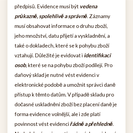
předpisů. Evidence musí být
vedena
průkazně, spolehlivě a správně
. Záznamy
musí obsahovat informace o druhu zboží,
jeho množství, datu přijetí a vyskladnění, a
také o dokladech, které se k pohybu zboží
vztahují. Důležité je evidovat i
identifikaci
osob
, které se na pohybu zboží podílejí. Pro
daňový sklad je nutné vést evidenci v
elektronické podobě a umožnit správci daně
přístup k těmto datům. V případě skladu pro
dočasné uskladnění zboží bez placení daně je
forma evidence volnější, ale i zde platí
povinnost vést evidenci
řádně a přehledně
.