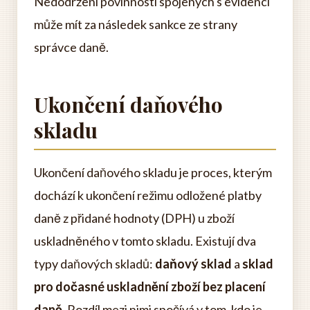
Nedodržení povinností spojených s evidencí
může mít za následek sankce ze strany
správce daně.
Ukončení daňového
skladu
Ukončení daňového skladu je proces, kterým
dochází k ukončení režimu odložené platby
daně z přidané hodnoty (DPH) u zboží
uskladněného v tomto skladu. Existují dva
typy daňových skladů:
daňový sklad
a
sklad
pro dočasné uskladnění zboží bez placení
daně
. Rozdíl mezi nimi spočívá v tom, kdo je