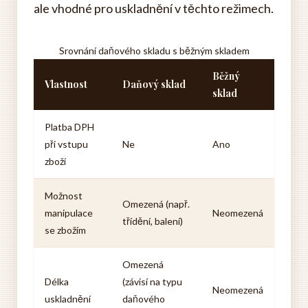
ale vhodné pro uskladnění v těchto režimech.
Srovnání daňového skladu s běžným skladem
Běžný
Vlastnost
Daňový sklad
sklad
Platba DPH
při vstupu
Ne
Ano
zboží
Možnost
Omezená (např.
manipulace
Neomezená
třídění, balení)
se zbožím
Omezená
Délka
(závisí na typu
Neomezená
uskladnění
daňového