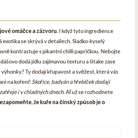
jové omáčce a zázvoru
. I když tyto ingredience
 exotika se skrývá v detailech. Sladko-kyselý
ně kontrastuje s pikantní chilli papričkou. Nebojte
dášovo dodá jídlu zajímavou texturu a šitake zase
výhonky? Ty dodají křupavost a svěžest, která vás
ni na koření!
Skořice, badyán a hřebíček dodají
 zahřeje i v chladných dnech
. Ať už se rozhodnete
ezapomeňte, že kuře na čínský způsob je o