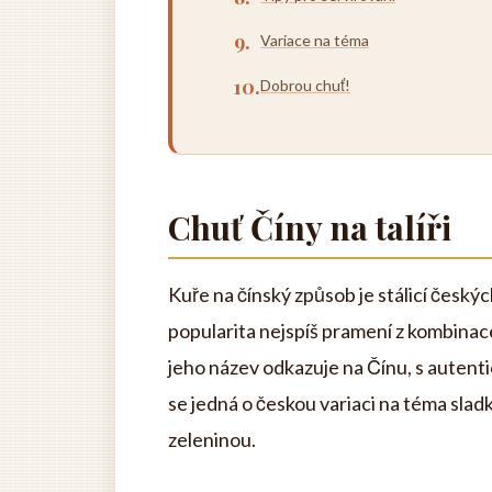
Variace na téma
Dobrou chuť!
Chuť Číny na talíři
Kuře na čínský způsob je stálicí český
popularita nejspíš pramení z kombina
jeho název odkazuje na Čínu, s autent
se jedná o českou variaci na téma sla
zeleninou.