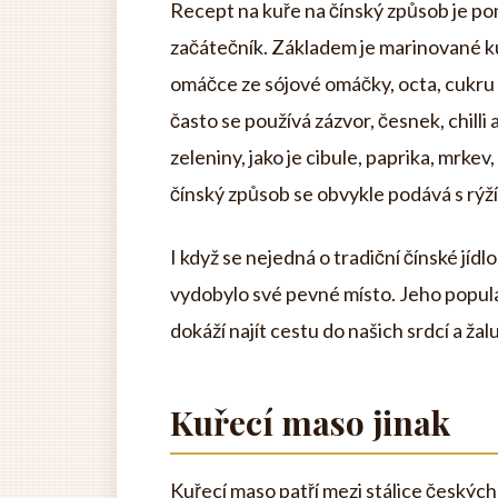
Recept na kuře na čínský způsob je p
začátečník. Základem je marinované kuř
omáčce ze sójové omáčky, octa, cukru a
často se používá zázvor, česnek, chilli
zeleniny, jako je cibule, paprika, mr
čínský způsob se obvykle podává s rýží
I když se nejedná o tradiční čínské jí
vydobylo své pevné místo. Jeho popula
dokáží najít cestu do našich srdcí a žal
Kuřecí maso jinak
Kuřecí maso patří mezi stálice českých 