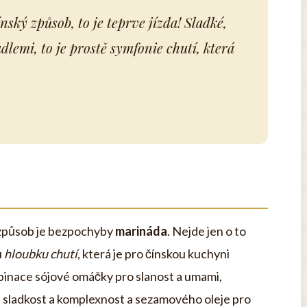
nský způsob, to je teprve jízda! Sladké,
dlemi, to je prostě symfonie chutí, která
 způsob je bezpochyby
marináda
. Nejde jen o to
u
hloubku chutí
, která je pro čínskou kuchyni
inace sójové omáčky pro slanost a umami,
 sladkost a komplexnost a sezamového oleje pro