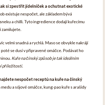
ak si zpestřit jídelníček a ochutnat exotické
ob existuje nespočet, ale základem bývá
neku a chilli. Tyto ingredience dodají kuřecímu
i zamilujete.
víc velmi snadná a rychlá. Maso se obvykle nakrájí
a poté se dusí v připravené omáčce. Podávat ho
eninou.
Kuře na čínský způsob je tak ideálním
příležitosti.
 najdete nespočet receptů na kuře na čínský
a medu a sójové omáčce, kung-pao kuře s arašídy