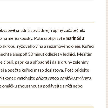
kvapivě snadná a zvládne ji i úplný začátečník.
o na menší kousky. Poté si připravte
marinádu
 škrobu, rýžového vína a sezamového oleje. Kuřecí
echte alespoň 30 minut odležet v lednici. Mezitím
e cibuli, papriku a případně i další druhy zeleniny
lej a opečte kuřecí maso dozlatova. Poté přidejte
. Nakonec vmíchejte
připravenou omáčku z vývaru,
e omáčku zhoustnout a podávejte s rýží nebo