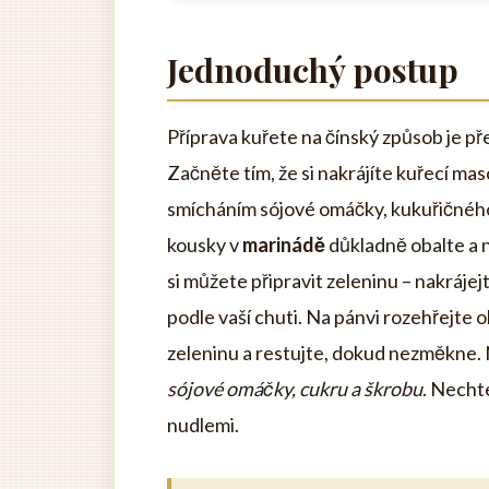
Jednoduchý postup
Příprava kuřete na čínský způsob je pře
Začněte tím, že si nakrájíte kuřecí mas
smícháním sójové omáčky, kukuřičného
kousky v
marinádě
důkladně obalte a n
si můžete připravit zeleninu – nakrájejt
podle vaší chuti. Na pánvi rozehřejte o
zeleninu a restujte, dokud nezměkne
sójové omáčky, cukru a škrobu
. Necht
nudlemi.