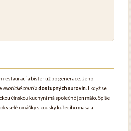
ch restaurací a bister už po generace. Jeho
ce
exotické chuti
a
dostupných surovin
. I když se
ickou čínskou kuchyní má společné jen málo. Spíše
dkokyselé omáčky s kousky kuřecího masa a