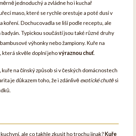
oměrně jednoduchý a zvládne ho i kuchař
ecí maso, které se rychle orestuje a poté dusí v
 koření. Dochucovadla se liší podle receptu, ale
 a badyán. Typickou součástí jsou také různé druhy
kev, bambusové výhonky nebo žampiony. Kuře na
, která skvěle doplní jeho
výraznou chuť
.
dlo, kuře na čínský způsob si v českých domácnostech
rita je důkazem toho, že i zdánlivě
exotické chutě
si
udků.
kuchyní, ale co takhle zkusit ho trochu jinak?
Kuře