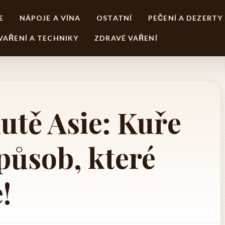
E
NÁPOJE A VÍNA
OSTATNÍ
PEČENÍ A DEZERTY
VAŘENÍ A TECHNIKY
ZDRAVÉ VAŘENÍ
utě Asie: Kuře
působ, které
!