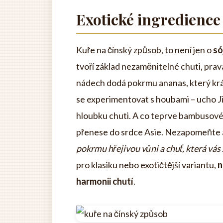
Exotické ingredience
Kuře na čínský způsob, to není jen o
só
tvoří základ nezaměnitelné chuti, pravá
nádech dodá pokrmu ananas, který krás
se experimentovat s houbami – ucho Ji
hloubku chuti. A co teprve bambusové 
přenese do srdce Asie. Nezapomeňte a
pokrmu hřejivou vůni a chuť, která vás
pro klasiku nebo exotičtější variantu,
n
harmonii chutí
.