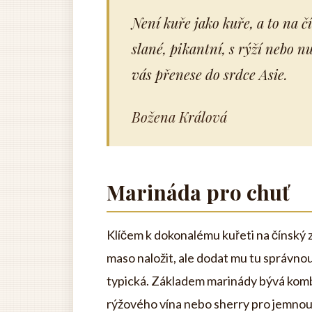
Není kuře jako kuře, a to na čí
slané, pikantní, s rýží nebo nu
vás přenese do srdce Asie.
Božena Králová
Marináda pro chuť
Klíčem k dokonalému kuřeti na čínský
maso naložit, ale dodat mu tu správno
typická. Základem marinády bývá komb
rýžového vína nebo sherry pro jemnou