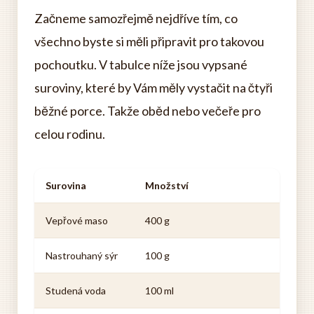
Začneme samozřejmě nejdříve tím, co
všechno byste si měli připravit pro takovou
pochoutku. V tabulce níže jsou vypsané
suroviny, které by Vám měly vystačit na čtyři
běžné porce. Takže oběd nebo večeře pro
celou rodinu.
Surovina
Množství
Vepřové maso
400 g
Nastrouhaný sýr
100 g
Studená voda
100 ml