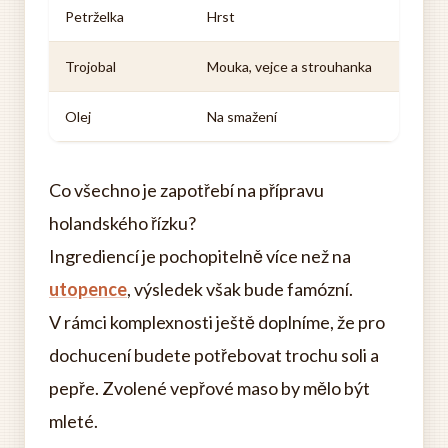
Petrželka
Hrst
Trojobal
Mouka, vejce a strouhanka
Olej
Na smažení
Co všechno je zapotřebí na přípravu
holandského řízku?
Ingrediencí je pochopitelně více než na
utopence
, výsledek však bude famózní.
V rámci komplexnosti ještě doplníme, že pro
dochucení budete potřebovat trochu soli a
pepře. Zvolené vepřové maso by mělo být
mleté.