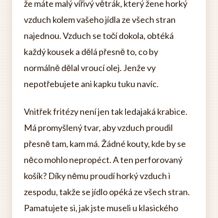
že máte malý vířivý větrák, který žene horký
vzduch kolem vašeho jídla ze všech stran
najednou. Vzduch se točí dokola, obtéká
každý kousek a dělá přesně to, co by
normálně dělal vroucí olej. Jenže vy
nepotřebujete ani kapku tuku navíc.
Vnitřek fritézy není jen tak ledajaká krabice.
Má promyšlený tvar, aby vzduch proudil
přesně tam, kam má. Žádné kouty, kde by se
něco mohlo nepropéct. A ten perforovaný
košík? Díky němu proudí horký vzduch i
zespodu, takže se jídlo opéká ze všech stran.
Pamatujete si, jak jste museli u klasického