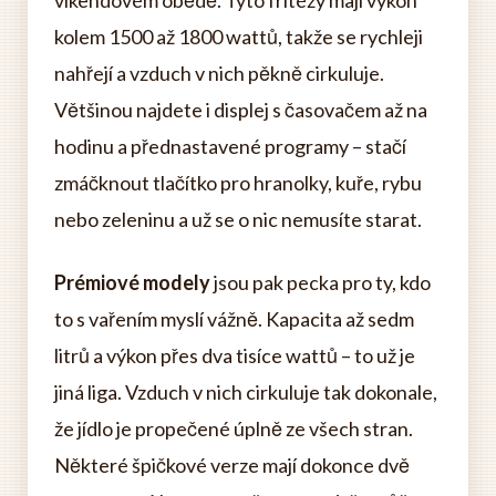
víkendovém obědě. Tyto fritézy mají výkon
kolem 1500 až 1800 wattů, takže se rychleji
nahřejí a vzduch v nich pěkně cirkuluje.
Většinou najdete i displej s časovačem až na
hodinu a přednastavené programy – stačí
zmáčknout tlačítko pro hranolky, kuře, rybu
nebo zeleninu a už se o nic nemusíte starat.
Prémiové modely
jsou pak pecka pro ty, kdo
to s vařením myslí vážně. Kapacita až sedm
litrů a výkon přes dva tisíce wattů – to už je
jiná liga. Vzduch v nich cirkuluje tak dokonale,
že jídlo je propečené úplně ze všech stran.
Některé špičkové verze mají dokonce dvě