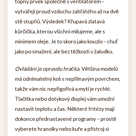
topný prvek společně s ventilátorem –
vytvářejí proud vzduchu zahřátého až na dvě
stě stupňů. Výsledek? Křupavá zlatavá
kůrčička, kterou všichni milujeme, ale s
minimem oleje. Je to skoro jako kouzlo – chuť
jako po smažení, ale bez těžkosti v žaludku.
Ovládání je opravdu hračka
. Většina modelů
má odnímatelný koš s nepřilnavým povrchem,
takže vám nic nepřigořívá a mytí je rychlé.
Tlačítka nebo dotykový displej vám umožní
nastavit teplotu a čas. Některé fritézy mají
dokonce přednastavené programy – prostě
vyberete hranolky nebo kuře a přístroj si