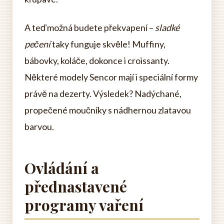
A teď možná budete překvapení –
sladké
pečení
taky funguje skvěle! Muffiny,
bábovky, koláče, dokonce i croissanty.
Některé modely Sencor mají i speciální formy
právě na dezerty. Výsledek? Nadýchané,
propečené moučníky s nádhernou zlatavou
barvou.
Ovládání a
přednastavené
programy vaření