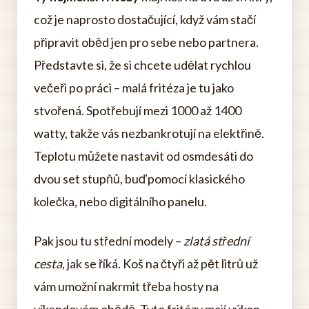
což je naprosto dostačující, když vám stačí
připravit oběd jen pro sebe nebo partnera.
Představte si, že si chcete udělat rychlou
večeři po práci – malá fritéza je tu jako
stvořená. Spotřebují mezi 1000 až 1400
watty, takže vás nezbankrotují na elektřině.
Teplotu můžete nastavit od osmdesáti do
dvou set stupňů, buď pomocí klasického
kolečka, nebo digitálního panelu.
Pak jsou tu střední modely –
zlatá střední
cesta
, jak se říká. Koš na čtyři až pět litrů už
vám umožní nakrmit třeba hosty na