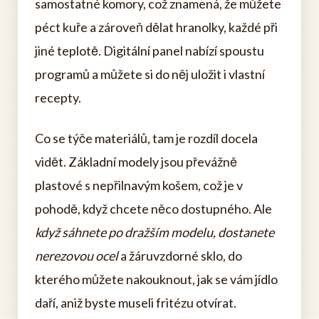
samostatné komory, což znamená, že můžete
péct kuře a zároveň dělat hranolky, každé při
jiné teplotě. Digitální panel nabízí spoustu
programů a můžete si do něj uložit i vlastní
recepty.
Co se týče materiálů, tam je rozdíl docela
vidět. Základní modely jsou převážně
plastové s nepřilnavým košem, což je v
pohodě, když chcete něco dostupného. Ale
když sáhnete po dražším modelu, dostanete
nerezovou ocel
a žáruvzdorné sklo, do
kterého můžete nakouknout, jak se vám jídlo
daří, aniž byste museli fritézu otvírat.