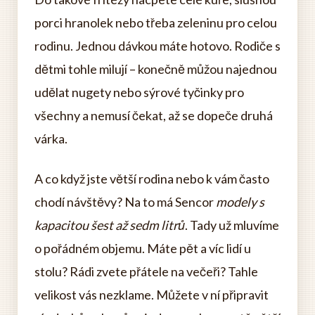
porci hranolek nebo třeba zeleninu pro celou
rodinu. Jednou dávkou máte hotovo. Rodiče s
dětmi tohle milují – konečně můžou najednou
udělat nugety nebo sýrové tyčinky pro
všechny a nemusí čekat, až se dopeče druhá
várka.
A co když jste větší rodina nebo k vám často
chodí návštěvy? Na to má Sencor
modely s
kapacitou šest až sedm litrů
. Tady už mluvíme
o pořádném objemu. Máte pět a víc lidí u
stolu? Rádi zvete přátele na večeři? Tahle
velikost vás nezklame. Můžete v ní připravit