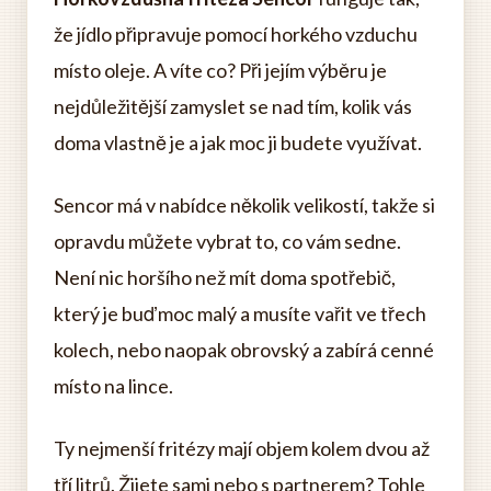
že jídlo připravuje pomocí horkého vzduchu
místo oleje. A víte co? Při jejím výběru je
nejdůležitější zamyslet se nad tím, kolik vás
doma vlastně je a jak moc ji budete využívat.
Sencor má v nabídce několik velikostí, takže si
opravdu můžete vybrat to, co vám sedne.
Není nic horšího než mít doma spotřebič,
který je buď moc malý a musíte vařit ve třech
kolech, nebo naopak obrovský a zabírá cenné
místo na lince.
Ty nejmenší fritézy mají objem kolem dvou až
tří litrů. Žijete sami nebo s partnerem? Tohle