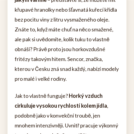
křupavé hranolky nebo šťavnatá kuřecí křídla
bez pocitu viny z litru vysmaženého oleje.
Znáte to, když máte chuť na něco smažené,
ale pak si uvědomíte, kolik tuku to vlastně
obnáší? Právě proto jsou horkovzdušné
fritézy takovým hitem. Sencor, značka,
kterou v Česku zná snad každý, nabízí modely
pro malé i velké rodiny.
Jak to vlastně funguje?
Horký vzduch
cirkuluje vysokou rychlostí kolem jídla
,
podobně jako v konvekční troubě, jen
mnohem intenzivněji. Uvnitř pracuje výkonný