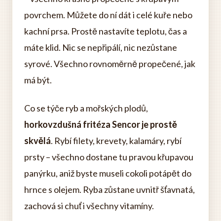
povrchem. Můžete do ní dát i celé kuře nebo
kachní prsa. Prostě nastavíte teplotu, čas a
máte klid. Nic se nepřipálí, nic nezůstane
syrové. Všechno rovnoměrně propečené, jak
má být.
Co se týče ryb a mořských plodů,
horkovzdušná fritéza Sencor je prostě
skvělá
. Rybí filety, krevety, kalamáry, rybí
prsty – všechno dostane tu pravou křupavou
panýrku, aniž byste museli cokoli potápět do
hrnce s olejem. Ryba zůstane uvnitř šťavnatá,
zachová si chuť i všechny vitamíny.