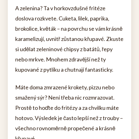
A zelenina? Ta v horkovzdušné fritéze
doslova rozkvete. Cuketa, lilek, paprika,
brokolice, květák – na povrchu se vám krásně
karamelizují, uvnitř zůstanou křupavé. Zkuste
si udělat zeleninové chipsy z batátů, řepy
nebo mrkve. Mnohem zdravější než ty
kupované z pytlíku a chutnají fantasticky.
Máte doma zmrazené krokety, pizzu nebo
smažený sýr? Není třeba nic rozmrazovat.
Prostě to hoďte do fritézy a za chvilku máte
hotovo. Výsledek je často lepší než z trouby –
všechno rovnoměrně propečené a krásně
křupavé.