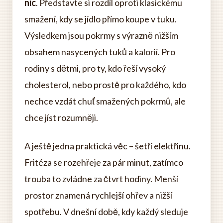
nic
. Představte si rozdíl oproti klasickému
smažení, kdy se jídlo přímo koupe v tuku.
Výsledkem jsou pokrmy s výrazně nižším
obsahem nasycených tuků a kalorií. Pro
rodiny s dětmi, pro ty, kdo řeší vysoký
cholesterol, nebo prostě pro každého, kdo
nechce vzdát chuť smažených pokrmů, ale
chce jíst rozumněji.
A ještě jedna praktická věc – šetří elektřinu.
Fritéza se rozehřeje za pár minut, zatímco
trouba to zvládne za čtvrt hodiny. Menší
prostor znamená rychlejší ohřev a nižší
spotřebu. V dnešní době, kdy každý sleduje