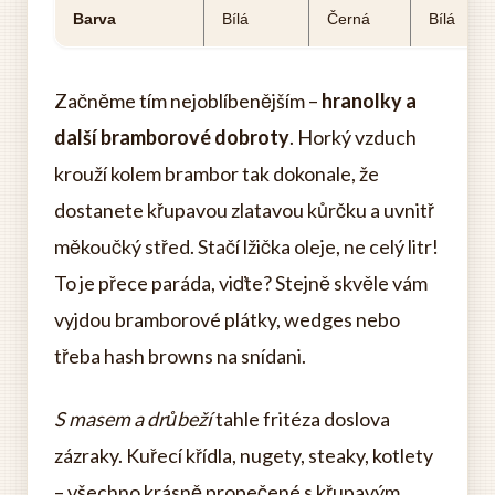
Barva
Bílá
Černá
Bílá
Začněme tím nejoblíbenějším –
hranolky a
další bramborové dobroty
. Horký vzduch
krouží kolem brambor tak dokonale, že
dostanete křupavou zlatavou kůrčku a uvnitř
měkoučký střed. Stačí lžička oleje, ne celý litr!
To je přece paráda, viďte? Stejně skvěle vám
vyjdou bramborové plátky, wedges nebo
třeba hash browns na snídani.
S masem a drůbeží
tahle fritéza doslova
zázraky. Kuřecí křídla, nugety, steaky, kotlety
– všechno krásně propečené s křupavým