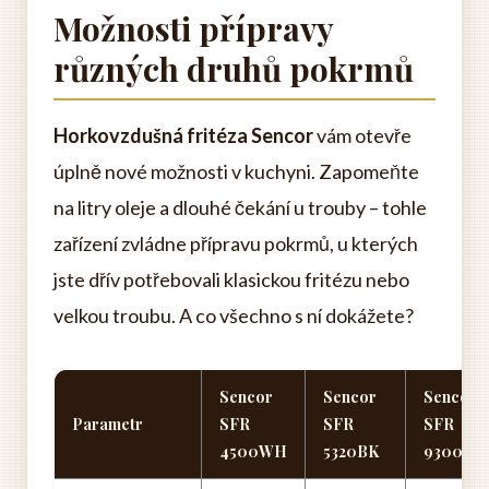
Možnosti přípravy
různých druhů pokrmů
Horkovzdušná fritéza Sencor
vám otevře
úplně nové možnosti v kuchyni. Zapomeňte
na litry oleje a dlouhé čekání u trouby – tohle
zařízení zvládne přípravu pokrmů, u kterých
jste dřív potřebovali klasickou fritézu nebo
velkou troubu. A co všechno s ní dokážete?
Sencor
Sencor
Sencor
Parametr
SFR
SFR
SFR
4500WH
5320BK
9300W