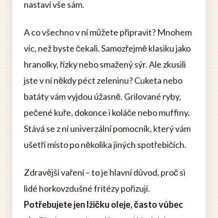
nastaví vše sám.
A co všechno v ní můžete připravit? Mnohem
víc, než byste čekali. Samozřejmě klasiku jako
hranolky, řízky nebo smažený sýr. Ale zkusili
jste v ní někdy péct zeleninu? Cuketa nebo
batáty vám vyjdou úžasně. Grilované ryby,
pečené kuře, dokonce i koláče nebo muffiny.
Stává se z ní univerzální pomocník, který vám
ušetří místo po několika jiných spotřebičích.
Zdravější vaření – to je hlavní důvod, proč si
lidé horkovzdušné fritézy pořizují.
Potřebujete jen lžičku oleje, často vůbec