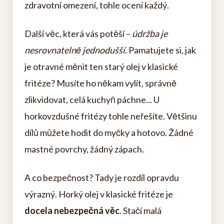
zdravotní omezení, tohle ocení každý.
Další věc, která vás potěší –
údržba je
nesrovnatelně jednodušší
. Pamatujete si, jak
je otravné měnit ten starý olej v klasické
fritéze? Musíte ho někam vylít, správně
zlikvidovat, celá kuchyň páchne... U
horkovzdušné fritézy tohle neřešíte. Většinu
dílů můžete hodit do myčky a hotovo. Žádné
mastné povrchy, žádný zápach.
A co bezpečnost? Tady je rozdíl opravdu
výrazný. Horký olej v klasické fritéze je
docela nebezpečná věc
. Stačí malá