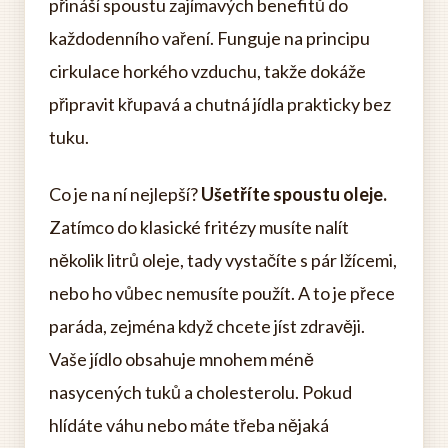
přináší spoustu zajímavých benefitů do
každodenního vaření. Funguje na principu
cirkulace horkého vzduchu, takže dokáže
připravit křupavá a chutná jídla prakticky bez
tuku.
Co je na ní nejlepší?
Ušetříte spoustu oleje.
Zatímco do klasické fritézy musíte nalít
několik litrů oleje, tady vystačíte s pár lžícemi,
nebo ho vůbec nemusíte použít. A to je přece
paráda, zejména když chcete jíst zdravěji.
Vaše jídlo obsahuje mnohem méně
nasycených tuků a cholesterolu. Pokud
hlídáte váhu nebo máte třeba nějaká