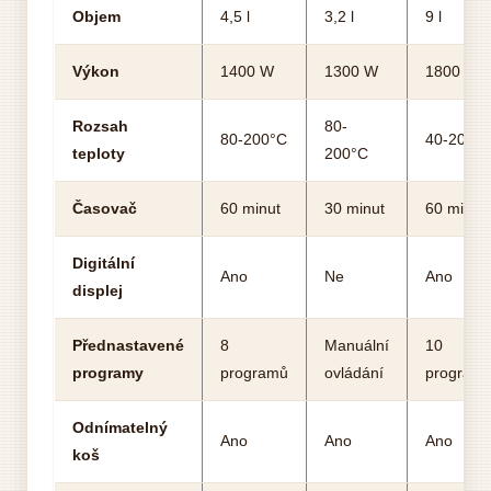
Objem
4,5 l
3,2 l
9 l
Výkon
1400 W
1300 W
1800 W
Rozsah
80-
80-200°C
40-200°
teploty
200°C
Časovač
60 minut
30 minut
60 minut
Digitální
Ano
Ne
Ano
displej
Přednastavené
8
Manuální
10
programy
programů
ovládání
program
Odnímatelný
Ano
Ano
Ano
koš