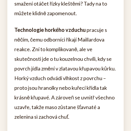
smažení otáčet řízky kleštěmi? Tady na to
můžete klidně zapomenout.
Technologie horkého vzduchu
pracuje s
něčím, čemu odborníci říkají Maillardova
reakce. Zní to komplikovaně, ale ve
skutečnosti jde o tu kouzelnou chvíli, kdy se
povrch jídla změní v zlatavou křupavou kůrku.
Horký vzduch odvádí vlhkost z povrchu –
proto jsou hranolky nebo kuřecí křídla tak
krásně křupavé. A zároveň se uvnitř všechno
uzavře, takže maso zůstane šťavnaté a
zelenina si zachová chuť.