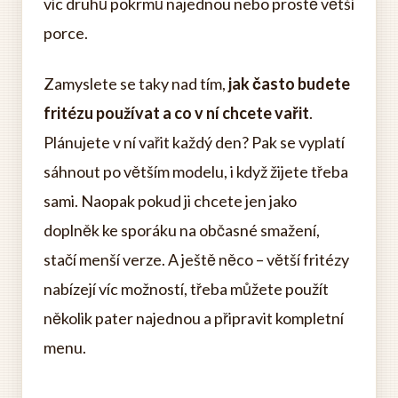
víc druhů pokrmů najednou nebo prostě větší
porce.
Zamyslete se taky nad tím,
jak často budete
fritézu používat a co v ní chcete vařit
.
Plánujete v ní vařit každý den? Pak se vyplatí
sáhnout po větším modelu, i když žijete třeba
sami. Naopak pokud ji chcete jen jako
doplněk ke sporáku na občasné smažení,
stačí menší verze. A ještě něco – větší fritézy
nabízejí víc možností, třeba můžete použít
několik pater najednou a připravit kompletní
menu.