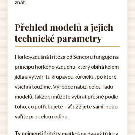
znát.
Přehled modelů a jejich
technické parametry
Horkovzdušná fritéza od Sencoru funguje na
principu horkého vzduchu, který obíhá kolem
jídla a vytváří tu křupavou kůrčičku, po které
všichni toužíme. Výrobce nabízí celou řadu
modelů, takže si můžete vybrat přesně podle
toho, co potřebujete – ať už žijete sami, nebo
vaříte pro celou rodinu.
Ty nejmenší fritézy
mají koš na dva až tři litry,