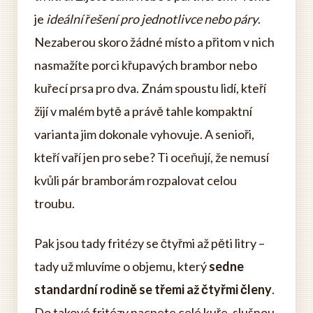
je
ideální řešení pro jednotlivce nebo páry
.
Nezaberou skoro žádné místo a přitom v nich
nasmažíte porci křupavých brambor nebo
kuřecí prsa pro dva. Znám spoustu lidí, kteří
žijí v malém bytě a právě tahle kompaktní
varianta jim dokonale vyhovuje. A senioři,
kteří vaří jen pro sebe? Ti oceňují, že nemusí
kvůli pár bramborám rozpalovat celou
troubu.
Pak jsou tady fritézy se čtyřmi až pěti litry –
tady už mluvíme o objemu, který
sedne
standardní rodině se třemi až čtyřmi členy
.
Do takové fritézy nacpete celé kuře, slušnou