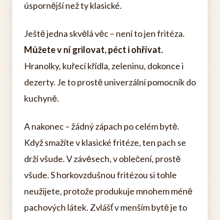
úspornější než ty klasické.
Ještě jedna skvělá věc – není to jen fritéza.
Můžete v ní grilovat, péct i ohřívat.
Hranolky, kuřecí křídla, zeleninu, dokonce i
dezerty. Je to prostě univerzální pomocník do
kuchyně.
A nakonec – žádný zápach po celém bytě.
Když smažíte v klasické fritéze, ten pach se
drží všude. V závěsech, v oblečení, prostě
všude. S horkovzdušnou fritézou si tohle
neužijete, protože produkuje mnohem méně
pachových látek. Zvlášť v menším bytě je to