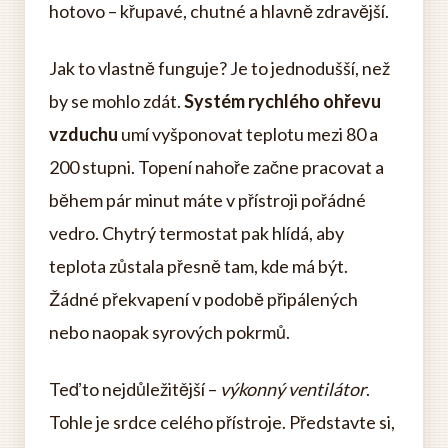
hotovo – křupavé, chutné a hlavně zdravější.
Jak to vlastně funguje? Je to jednodušší, než
by se mohlo zdát.
Systém rychlého ohřevu
vzduchu
umí vyšponovat teplotu mezi 80 a
200 stupni. Topení nahoře začne pracovat a
během pár minut máte v přístroji pořádné
vedro. Chytrý termostat pak hlídá, aby
teplota zůstala přesně tam, kde má být.
Žádné překvapení v podobě připálených
nebo naopak syrových pokrmů.
Teď to nejdůležitější –
výkonný ventilátor
.
Tohle je srdce celého přístroje. Představte si,