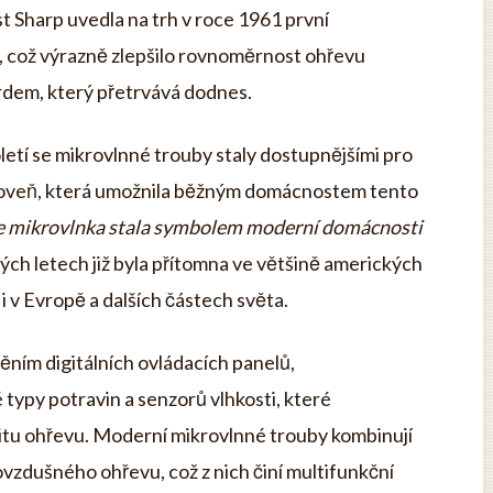
 Sharp uvedla na trh v roce 1961 první
, což výrazně zlepšilo rovnoměrnost ohřevu
ardem, který přetrvává dodnes.
etí se mikrovlnné trouby staly dostupnějšími pro
a úroveň, která umožnila běžným domácnostem tento
e mikrovlnka stala symbolem moderní domácnosti
ých letech již byla přítomna ve většině amerických
i v Evropě a dalších částech světa.
ním digitálních ovládacích panelů,
ypy potravin a senzorů vlhkosti, které
itu ohřevu. Moderní mikrovlnné trouby kombinují
ovzdušného ohřevu, což z nich činí multifunkční