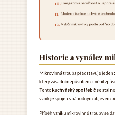
Energetická náročnost a úspora e
Moderní funkce a chytré technolo
Výběr mikrovlnky podle potřeb d
Historie a vynález m
Mikrovlnná trouba představuje jeden 
který zásadním způsobem změnil způso
Tento
kuchyňský spotřebič
se stal n
vznik je spojen s náhodným objevem 
Příběh vzniku mikrovlnné trouby se da