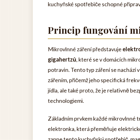
kuchyňské spotřebiče schopné připrav
Princip fungování m
Mikrovlnné záření představuje
elektr
gigahertzů
, které se v domácích mik
potravin. Tento typ záření se nachází
zářením, přičemž jeho specifická frekv
jídla, ale také proto, že je relativně 
technologiemi.
Základním prvkem každé mikrovlnné t
elektronka, která přeměňuje elektricko
zapne tento kuchyňský spotřebič, mag