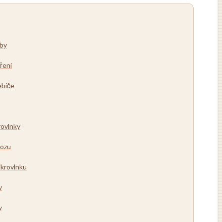
uby
ření
ebiče
rovlnky
vozu
krovlnku
v
y