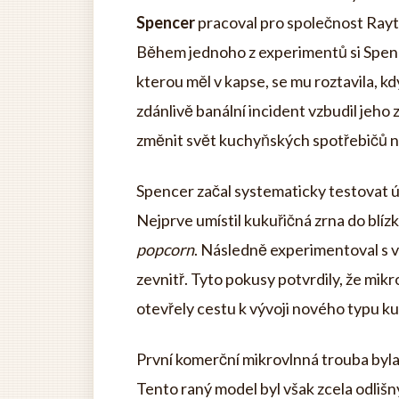
Spencer
pracoval pro společnost Ray
Během jednoho z experimentů si Spenc
kterou měl v kapse, se mu roztavila, kd
zdánlivě banální incident vzbudil jeho 
změnit svět kuchyňských spotřebičů n
Spencer začal systematicky testovat ú
Nejprve umístil kukuřičná zrna do blí
popcorn
. Následně experimentoval s v
zevnitř. Tyto pokusy potvrdily, že mik
otevřely cestu k vývoji nového typu k
První komerční mikrovlnná trouba byl
Tento raný model byl však zcela odliš