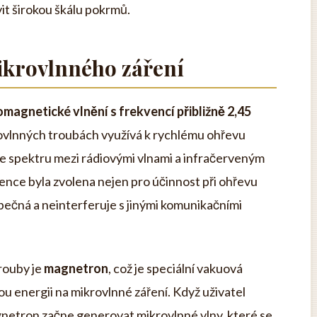
it širokou škálu pokrmů.
ikrovlnného záření
omagnetické vlnění s frekvencí přibližně 2,45
rovlnných troubách využívá k rychlému ohřevu
 ve spektru mezi rádiovými vlnami a infračerveným
ence byla zvolena nejen pro účinnost při ohřevu
bezpečná a neinterferuje s jinými komunikačními
rouby je
magnetron
, což je speciální vakuová
u energii na mikrovlnné záření. Když uživatel
netron začne generovat mikrovlnné vlny, které se