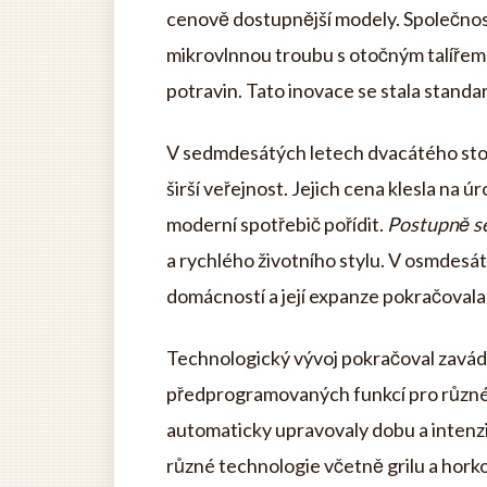
cenově dostupnější modely. Společnost
mikrovlnnou troubu s otočným talířem
potravin. Tato inovace se stala stand
V sedmdesátých letech dvacátého stol
širší veřejnost. Jejich cena klesla n
moderní spotřebič pořídit.
Postupně s
a rychlého životního stylu. V osmdesát
domácností a její expanze pokračovala 
Technologický vývoj pokračoval zavádě
předprogramovaných funkcí pro různé t
automaticky upravovaly dobu a intenz
různé technologie včetně grilu a hork