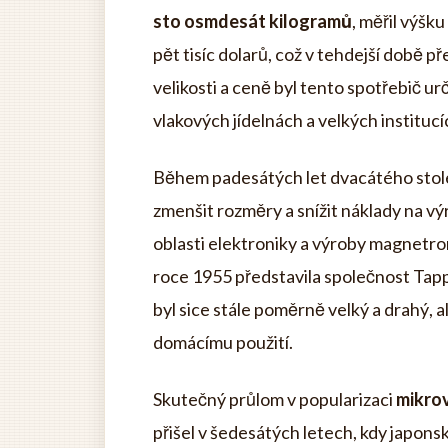
sto osmdesát kilogramů
, měřil výšk
pět tisíc dolarů, což v tehdejší době 
velikosti a ceně byl tento spotřebič u
vlakových jídelnách a velkých institucí
Během padesátých let dvacátého stolet
zmenšit rozměry a snížit náklady na v
oblasti elektroniky a výroby magnetr
roce 1955 představila společnost Tap
byl sice stále poměrně velký a drahý, 
domácímu použití.
Skutečný průlom v popularizaci
mikro
přišel v šedesátých letech, kdy japons