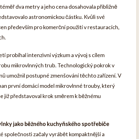
u téměř dva metry a jeho cena dosahovala přibližně
představovalo astronomickou částku. Kvůli své
rčen především pro komerční použití v restauracích,
ch.
í probíhal intenzivní výzkum a vývoj s cílem
ýrobu mikrovlnných trub. Technologický pokrok v
onů umožnil postupné zmenšování těchto zařízení. V
pan první domácí model mikrovlnné trouby, který
ale již představoval krok směrem k běžnému
vlnky jako běžného kuchyňského spotřebiče
ké společnosti začaly vyrábět kompaktnější a