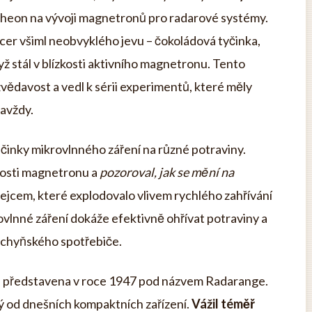
theon na vývoji magnetronů pro radarové systémy.
er všiml neobvyklého jevu – čokoládová tyčinka,
yž stál v blízkosti aktivního magnetronu. Tento
zvědavost a vedl k sérii experimentů, které měly
avždy.
činky mikrovlnného záření na různé potraviny.
zkosti magnetronu a
pozoroval, jak se mění na
ejcem, které explodovalo vlivem rychlého zahřívání
rovlnné záření dokáže efektivně ohřívat potraviny a
uchyňského spotřebiče.
a představena v roce 1947 pod názvem Radarange.
ný od dnešních kompaktních zařízení.
Vážil téměř