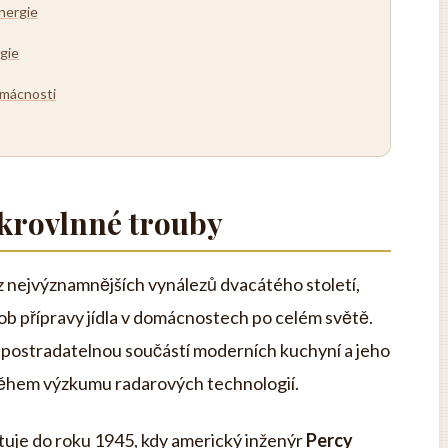
nergie
gie
omácnosti
ikrovlnné trouby
z nejvýznamnějších vynálezů dvacátého století,
b přípravy jídla v domácnostech po celém světě.
epostradatelnou součástí moderních kuchyní a jeho
během výzkumu radarových technologií.
tuje do roku 1945, kdy americký inženýr
Percy