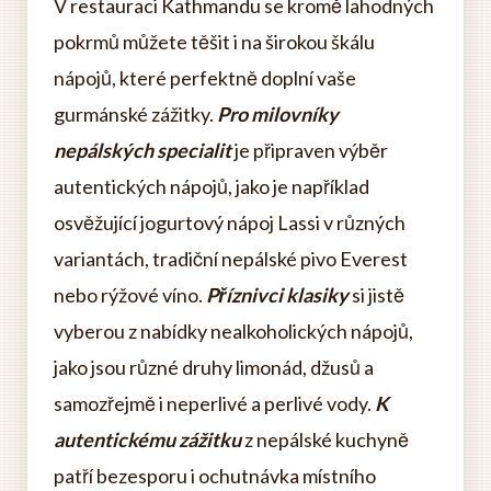
V restauraci Kathmandu se kromě lahodných
pokrmů můžete těšit i na širokou škálu
nápojů, které perfektně doplní vaše
gurmánské zážitky.
Pro milovníky
nepálských specialit
je připraven výběr
autentických nápojů, jako je například
osvěžující jogurtový nápoj Lassi v různých
variantách, tradiční nepálské pivo Everest
nebo rýžové víno.
Příznivci klasiky
si jistě
vyberou z nabídky nealkoholických nápojů,
jako jsou různé druhy limonád, džusů a
samozřejmě i neperlivé a perlivé vody.
K
autentickému zážitku
z nepálské kuchyně
patří bezesporu i ochutnávka místního