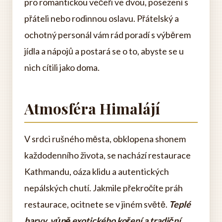
pro romantickou večeři ve dvou, posezení s
přáteli nebo rodinnou oslavu. Přátelský a
ochotný personál vám rád poradí s výběrem
jídla a nápojů a postará se o to, abyste se u
nich cítili jako doma.
Atmosféra Himalájí
V srdci rušného města, obklopena shonem
každodenního života, se nachází restaurace
Kathmandu, oáza klidu a autentických
nepálských chutí. Jakmile překročíte práh
restaurace, ocitnete se v jiném světě.
Teplé
barvy, vůně exotického koření a tradiční