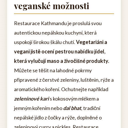
veganské možnosti
Restaurace Kathmandu je proslulá svou
autentickou nepálskou kuchyní, která
uspokojí širokou škálu chutí.
Vegetariáni a
vegani jistě ocení pestrou nabídku jídel,
která vylučují maso a živočišné produkty.
Můžete se těšit na lahodné pokrmy
připravené z čerstvé zeleniny, luštěnin, rýže a
aromatického koření. Ochutnejte například
zeleninové kari
s kokosovým mlékem a
jemným kořením nebo
dal bhat
, tradiční
nepálské jídlo z čočky a rýže, doplněné o
zeleninový curry a pickles. Restaurace