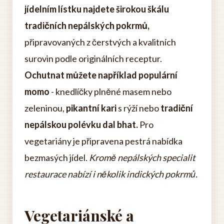
jídelním lístku najdete širokou škálu
tradičních nepálských pokrmů,
připravovaných z čerstvých a kvalitních
surovin podle originálních receptur.
Ochutnat můžete například populární
momo
- knedlíčky plněné masem nebo
zeleninou,
pikantní kari
s rýží nebo
tradiční
nepálskou polévku dal bhat.
Pro
vegetariány je připravena pestrá nabídka
bezmasých jídel.
Kromě nepálských specialit
restaurace nabízí i několik indických pokrmů.
Vegetariánské a