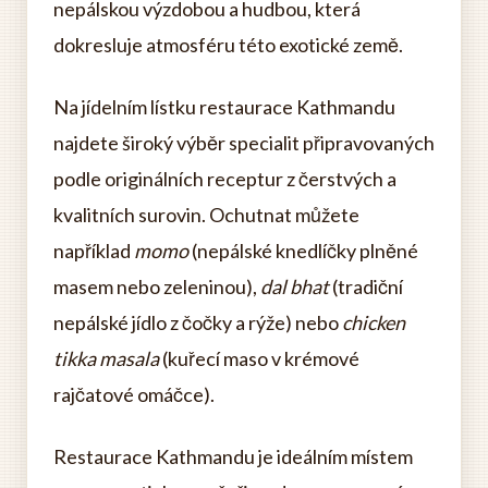
nepálskou výzdobou a hudbou, která
dokresluje atmosféru této exotické země.
Na jídelním lístku restaurace Kathmandu
najdete široký výběr specialit připravovaných
podle originálních receptur z čerstvých a
kvalitních surovin. Ochutnat můžete
například
momo
(nepálské knedlíčky plněné
masem nebo zeleninou),
dal bhat
(tradiční
nepálské jídlo z čočky a rýže) nebo
chicken
tikka masala
(kuřecí maso v krémové
rajčatové omáčce).
Restaurace Kathmandu je ideálním místem