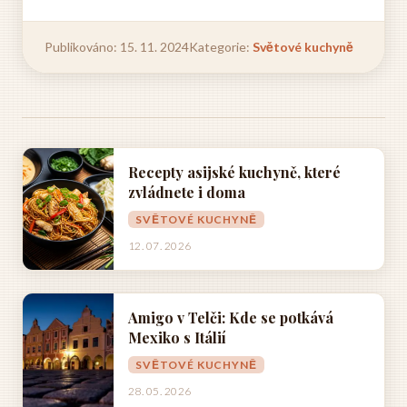
Publikováno: 15. 11. 2024
Kategorie:
Světové kuchyně
Recepty asijské kuchyně, které
zvládnete i doma
SVĚTOVÉ KUCHYNĚ
12. 07. 2026
Amigo v Telči: Kde se potkává
Mexiko s Itálií
SVĚTOVÉ KUCHYNĚ
28. 05. 2026