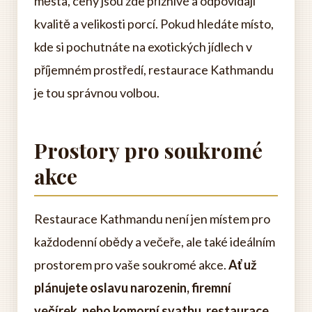
města, ceny jsou zde příznivé a odpovídají
kvalitě a velikosti porcí. Pokud hledáte místo,
kde si pochutnáte na exotických jídlech v
příjemném prostředí, restaurace Kathmandu
je tou správnou volbou.
Prostory pro soukromé
akce
Restaurace Kathmandu není jen místem pro
každodenní obědy a večeře, ale také ideálním
prostorem pro vaše soukromé akce.
Ať už
plánujete oslavu narozenin, firemní
večírek, nebo komorní svatbu, restaurace