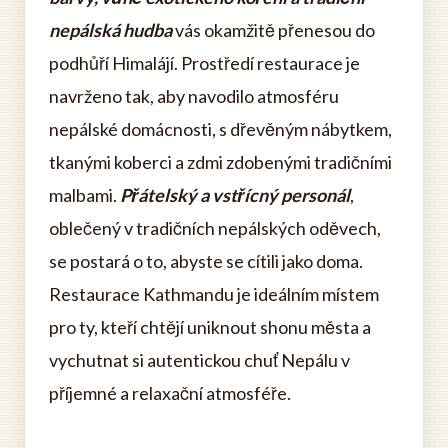
nepálská hudba
vás okamžitě přenesou do
podhůří Himalájí. Prostředí restaurace je
navrženo tak, aby navodilo atmosféru
nepálské domácnosti, s dřevěným nábytkem,
tkanými koberci a zdmi zdobenými tradičními
malbami.
Přátelský a vstřícný personál
,
oblečený v tradičních nepálských oděvech,
se postará o to, abyste se cítili jako doma.
Restaurace Kathmandu je ideálním místem
pro ty, kteří chtějí uniknout shonu města a
vychutnat si autentickou chuť Nepálu v
příjemné a relaxační atmosféře.