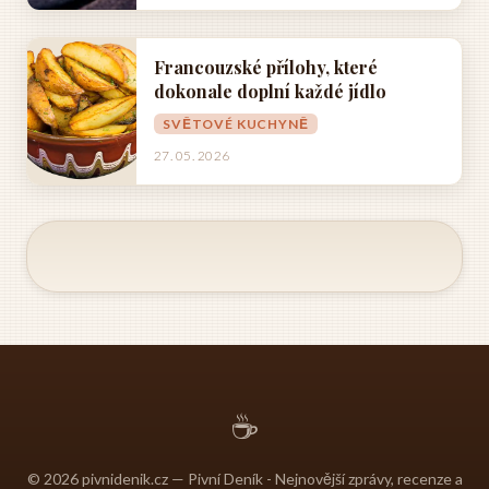
Francouzské přílohy, které
dokonale doplní každé jídlo
SVĚTOVÉ KUCHYNĚ
27. 05. 2026
☕
© 2026 pivnidenik.cz — Pivní Deník - Nejnovější zprávy, recenze a