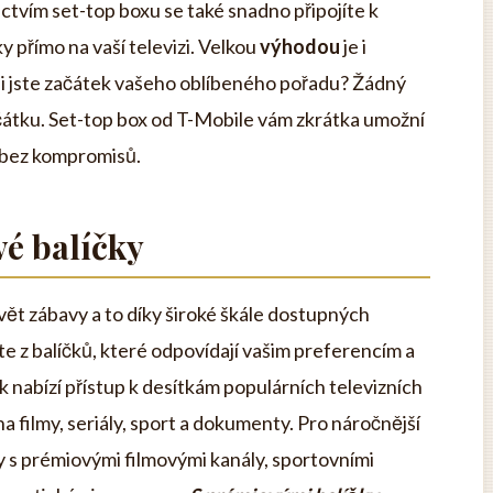
nictvím set-top boxu se také snadno připojíte k
y přímo na vaší televizi. Velkou
výhodou
je i
i jste začátek vašeho oblíbeného pořadu? Žádný
čátku. Set-top box od T-Mobile vám zkrátka umožní
a bez kompromisů.
é balíčky
vět zábavy a to díky široké škále dostupných
e z balíčků, které odpovídají vašim preferencím a
 nabízí přístup k desítkám populárních televizních
 filmy, seriály, sport a dokumenty. Pro náročnější
ky s prémiovými filmovými kanály, sportovními