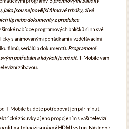
a tematickými programy.
S prémiovými balíčky
 jako jsou nejnovější filmové trháky, živé
ních lig nebo dokumenty z produkce
 široké nabídce programových balíčků si na své
balíčky s animovanými pohádkami a vzdělávacími
ku filmů, seriálů a dokumentů.
Programové
 svým potřebám a kdykoli je měnit.
T-Mobile vám
 televizní zábavou.
od T-Mobile budete potřebovat jen pár minut.
trické zásuvky a jeho propojením s vaší televizí
olit na televizi správný HDMI vstup.
Následně