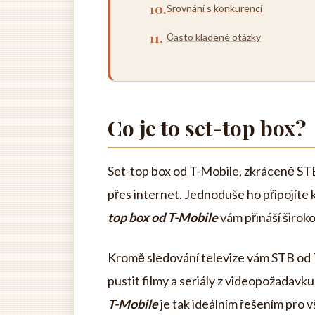
Srovnání s konkurencí
Často kladené otázky
Co je to set-top box?
Set-top box od T-Mobile, zkráceně STB,
přes internet. Jednoduše ho připojíte k
top box od T-Mobile
vám přináší širok
Kromě sledování televize vám STB od T-
pustit filmy a seriály z videopožadavk
T-Mobile
je tak ideálním řešením pro 