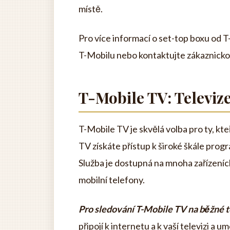
místě.
Pro více informací o set-top boxu od 
T-Mobilu nebo kontaktujte zákaznickou
T-Mobile TV: Televize
T-Mobile TV je skvělá volba pro ty, kteř
TV získáte přístup k široké škále prog
Služba je dostupná na mnoha zařízeních,
mobilní telefony.
Pro sledování T-Mobile TV na běžné t
připojí k internetu a k vaší televizi a