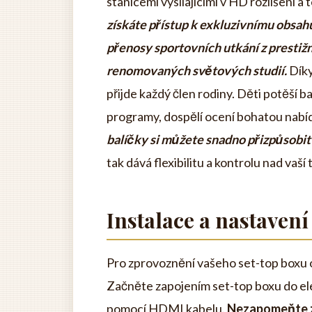
stanicemi vysílajícími v HD rozlišení 
získáte přístup k exkluzivnímu obsahu,
přenosy sportovních utkání z prestiž
renomovaných světových studií.
Díky
přijde každý člen rodiny. Děti potěší 
programy, dospělí ocení bohatou nabíd
balíčky si můžete snadno přizpůsobit
tak dává flexibilitu a kontrolu nad vaší
Instalace a nastavení
Pro zprovoznění vašeho set-top boxu 
Začněte zapojením set-top boxu do elek
pomocí HDMI kabelu.
Nezapomeňte zv