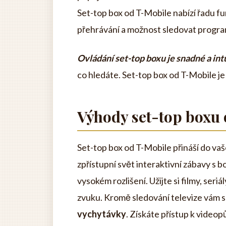
Set-top box od T-Mobile nabízí řadu fu
přehrávání a možnost sledovat progra
Ovládání set-top boxu je snadné a intu
co hledáte. Set-top box od T-Mobile j
Výhody set-top boxu
Set-top box od T-Mobile přináší do v
zpřístupní svět interaktivní zábavy s 
vysokém rozlišení. Užijte si filmy, seri
zvuku. Kromě sledování televize vám s
vychytávky
. Získáte přístup k videopů