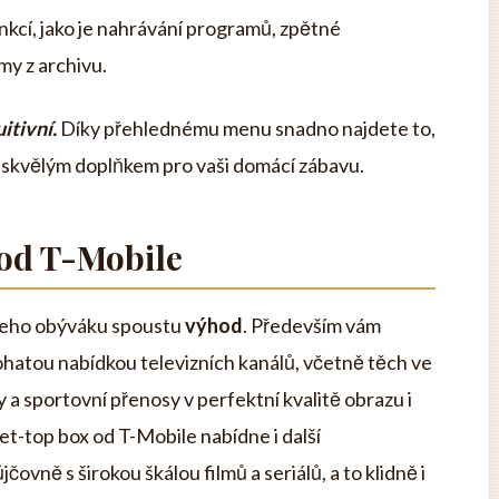
nkcí, jako je nahrávání programů, zpětné
my z archivu.
itivní.
Díky přehlednému menu snadno najdete to,
e skvělým doplňkem pro vaši domácí zábavu.
 od T-Mobile
ašeho obýváku spoustu
výhod
. Především vám
bohatou nabídkou televizních kanálů, včetně těch ve
ály a sportovní přenosy v perfektní kvalitě obrazu i
et-top box od T-Mobile nabídne i další
jčovně s širokou škálou filmů a seriálů, a to klidně i