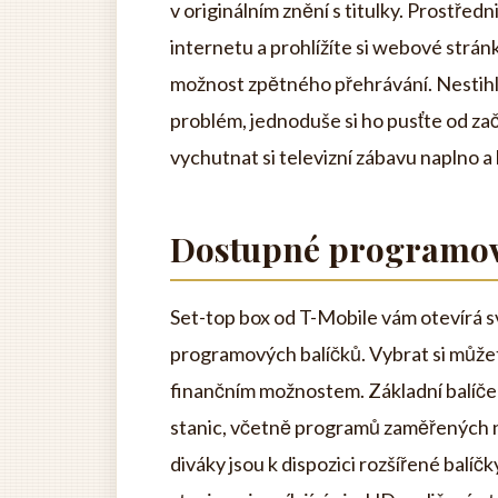
v originálním znění s titulky. Prostřed
internetu a prohlížíte si webové stránk
možnost zpětného přehrávání. Nestihl
problém, jednoduše si ho pusťte od za
vychutnat si televizní zábavu naplno 
Dostupné programov
Set-top box od T-Mobile vám otevírá s
programových balíčků. Vybrat si můžet
finančním možnostem. Základní balíček
stanic, včetně programů zaměřených na
diváky jsou k dispozici rozšířené balíč