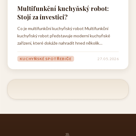
Multifunkční kuchyňský robot:
Stojí za investici?
Co je multifunkční kuchyňský robot Multifunkční
kuchyňský robot představuje moderní kuchyňské
zařízení, které dokáže nahradit hned několik
tradičních spotřebičů a výrazně tak usnadnit přípravu
pokrmů v domácnosti. Tento všestranný pomocník se
KUCHYŇSKÉ SPOTŘEBIČE
27. 05. 2026
stal nepostradatelným prvkem moderních kuchyní,
kde šetří nejen...