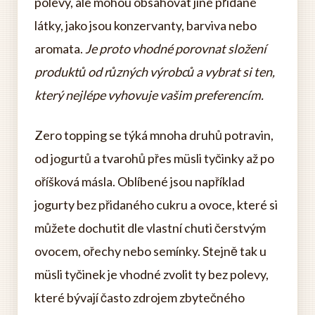
polevy, ale mohou obsahovat jiné přidané
látky, jako jsou konzervanty, barviva nebo
aromata.
Je proto vhodné porovnat složení
produktů od různých výrobců a vybrat si ten,
který nejlépe vyhovuje vašim preferencím.
Zero topping se týká mnoha druhů potravin,
od jogurtů a tvarohů přes müsli tyčinky až po
oříšková másla. Oblíbené jsou například
jogurty bez přidaného cukru a ovoce, které si
můžete dochutit dle vlastní chuti čerstvým
ovocem, ořechy nebo semínky. Stejně tak u
müsli tyčinek je vhodné zvolit ty bez polevy,
které bývají často zdrojem zbytečného