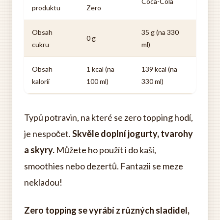
Coca-Cola
produktu
Zero
Obsah
35 g (na 330
0 g
cukru
ml)
Obsah
1 kcal (na
139 kcal (na
kalorií
100 ml)
330 ml)
Typů potravin, na které se zero topping hodí,
je nespočet.
Skvěle doplní jogurty, tvarohy
a skyry.
Můžete ho použít i do kaší,
smoothies nebo dezertů. Fantazii se meze
nekladou!
Zero topping se vyrábí z různých sladidel,