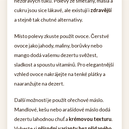
nezdravých tuků. Polevy ze smetany, másla a
cukru jsou sice lákavé, ale existují i
zdravější
a stejně tak chutné alternativy.
Místo polevy zkuste použít ovoce. Čerstvé
ovoce jako jahody, maliny, borůvky nebo
mango dodá vašemu dezertu svěžest,
sladkost a spoustu vitamínů. Pro elegantnější
vzhled ovoce nakrájejte na tenké plátky a
naaranžujte na dezert.
Další možností je použít ořechové máslo.
Mandlové, kešu nebo arašídové máslo dodá
dezertu lahodnou chuť a
krémovou texturu
.
Vyberte si
přírodní varianty bez přidaného