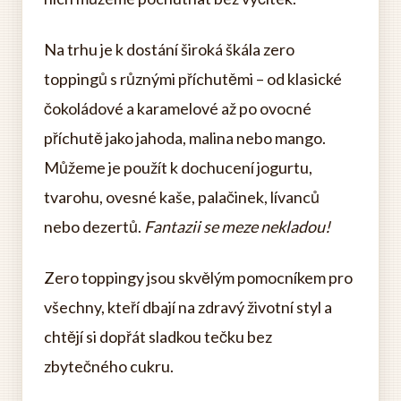
Na trhu je k dostání široká škála zero
toppingů s různými příchutěmi – od klasické
čokoládové a karamelové až po ovocné
příchutě jako jahoda, malina nebo mango.
Můžeme je použít k dochucení jogurtu,
tvarohu, ovesné kaše, palačinek, lívanců
nebo dezertů.
Fantazii se meze nekladou!
Zero toppingy jsou skvělým pomocníkem pro
všechny, kteří dbají na zdravý životní styl a
chtějí si dopřát sladkou tečku bez
zbytečného cukru.