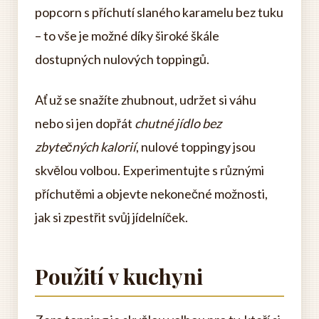
popcorn s příchutí slaného karamelu bez tuku
– to vše je možné díky široké škále
dostupných nulových toppingů.
Ať už se snažíte zhubnout, udržet si váhu
nebo si jen dopřát
chutné jídlo bez
zbytečných kalorií
, nulové toppingy jsou
skvělou volbou. Experimentujte s různými
příchutěmi a objevte nekonečné možnosti,
jak si zpestřit svůj jídelníček.
Použití v kuchyni