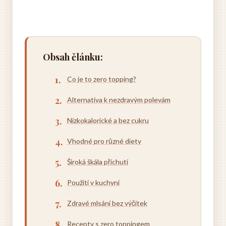
Obsah článku:
Co je to zero topping?
Alternativa k nezdravým polevám
Nízkokalorické a bez cukru
Vhodné pro různé diety
Široká škála příchutí
Použití v kuchyni
Zdravé mlsání bez výčitek
Recepty s zero toppingem