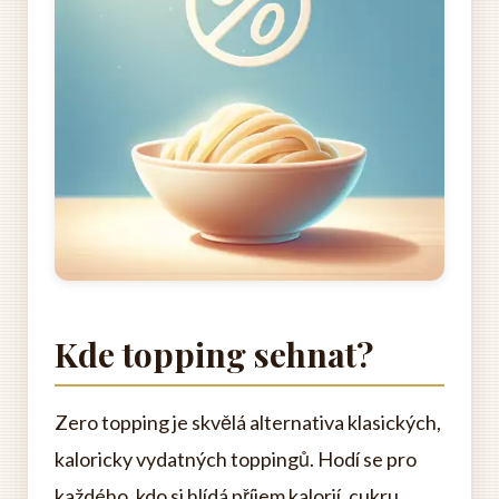
Kde topping sehnat?
Zero topping je skvělá alternativa klasických,
kaloricky vydatných toppingů. Hodí se pro
každého, kdo si hlídá příjem kalorií, cukru