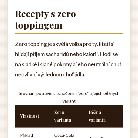
Recepty s zero
toppingem
Zero topping je skvělá volba pro ty, kteří si
hlídají příjem sacharidů nebo kalorií. Hodí se
na sladké i slané pokrmy a jeho neutrální chuť
neovlivní výslednou chuť jídla.
Srovnání potravin s označením "zero" a jejich běžných
variant
Zero
Běžná
Vlastnost
varianta
varianta
Příklad
Coca-Cola