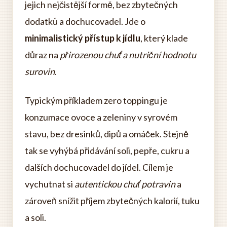
jejich nejčistější formě, bez zbytečných
dodatků a dochucovadel. Jde o
minimalistický přístup k jídlu
, který klade
důraz na
přirozenou chuť a nutriční hodnotu
surovin
.
Typickým příkladem zero toppingu je
konzumace ovoce a zeleniny v syrovém
stavu, bez dresinků, dipů a omáček. Stejně
tak se vyhýbá přidávání soli, pepře, cukru a
dalších dochucovadel do jídel. Cílem je
vychutnat si
autentickou chuť potravin
a
zároveň snížit příjem zbytečných kalorií, tuku
a soli.