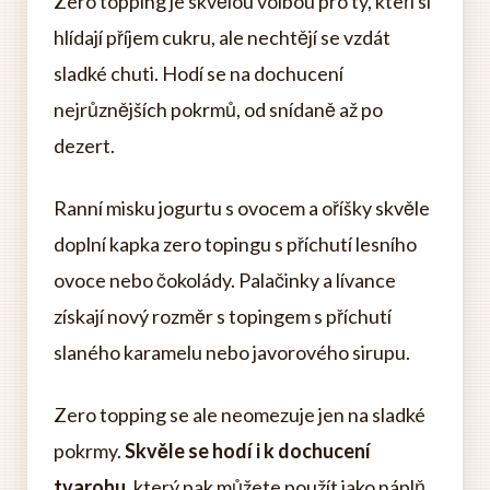
Zero topping je skvělou volbou pro ty, kteří si
hlídají příjem cukru, ale nechtějí se vzdát
sladké chuti. Hodí se na dochucení
nejrůznějších pokrmů, od snídaně až po
dezert.
Ranní misku jogurtu s ovocem a oříšky skvěle
doplní kapka zero topingu s příchutí lesního
ovoce nebo čokolády. Palačinky a lívance
získají nový rozměr s topingem s příchutí
slaného karamelu nebo javorového sirupu.
Zero topping se ale neomezuje jen na sladké
pokrmy.
Skvěle se hodí i k dochucení
tvarohu
, který pak můžete použít jako náplň