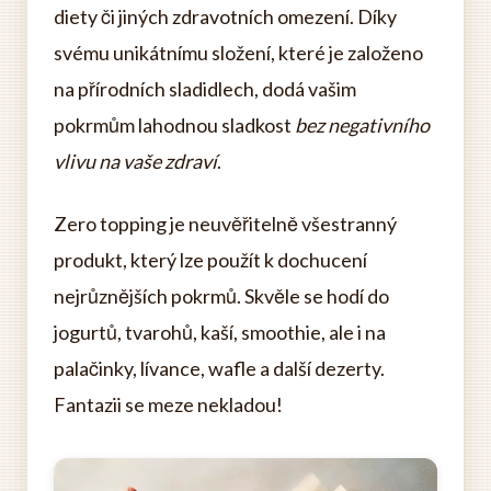
diety či jiných zdravotních omezení. Díky
svému unikátnímu složení, které je založeno
na přírodních sladidlech, dodá vašim
pokrmům lahodnou sladkost
bez negativního
vlivu na vaše zdraví
.
Zero topping je neuvěřitelně všestranný
produkt, který lze použít k dochucení
nejrůznějších pokrmů. Skvěle se hodí do
jogurtů, tvarohů, kaší, smoothie, ale i na
palačinky, lívance, wafle a další dezerty.
Fantazii se meze nekladou!