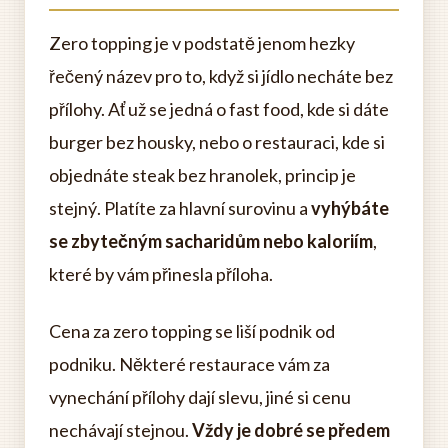
Zero topping je v podstatě jenom hezky
řečený název pro to, když si jídlo necháte bez
přílohy. Ať už se jedná o fast food, kde si dáte
burger bez housky, nebo o restauraci, kde si
objednáte steak bez hranolek, princip je
stejný. Platíte za hlavní surovinu a
vyhýbáte
se zbytečným sacharidům nebo kaloriím
,
které by vám přinesla příloha.
Cena za zero topping se liší podnik od
podniku. Některé restaurace vám za
vynechání přílohy dají slevu, jiné si cenu
nechávají stejnou.
Vždy je dobré se předem