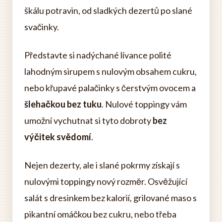
škálu potravin, od sladkých dezertů po slané
svačinky.
Představte si nadýchané lívance polité
lahodným sirupem s nulovým obsahem cukru,
nebo křupavé palačinky s čerstvým ovocem a
šlehačkou bez tuku
. Nulové toppingy vám
umožní vychutnat si tyto dobroty
bez
výčitek svědomí
.
Nejen dezerty, ale i slané pokrmy získají s
nulovými toppingy nový rozměr. Osvěžující
salát s dresinkem bez kalorií, grilované maso s
pikantní omáčkou bez cukru, nebo třeba