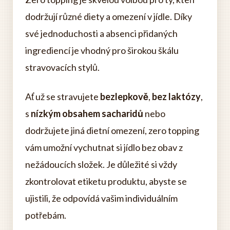
dodržují různé diety a omezení v jídle. Díky
své jednoduchosti a absenci přidaných
ingrediencí je vhodný pro širokou škálu
stravovacích stylů.
Ať už se stravujete
bezlepkově
,
bez laktózy
,
s
nízkým obsahem sacharidů
nebo
dodržujete jiná dietní omezení, zero topping
vám umožní vychutnat si jídlo bez obav z
nežádoucích složek. Je důležité si vždy
zkontrolovat etiketu produktu, abyste se
ujistili, že odpovídá vašim individuálním
potřebám.