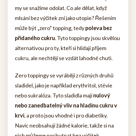
my se snažíme odolat. Co ale dělat, když
mlsání bez výčitek zní jako utopie? Řešením
může být „zero“ topping, tedy
poleva bez
přidaného cukru
. Tyto toppingy jsou skvělou
alternativou pro ty, kteří si hlídají příjem
cukru, ale nechtějí se vzdát lahodné chuti.
Zero toppingy se vyrábějí z různých druhů
sladidel, jako je například erythritol, stévie
nebo sukralóza. Tyto sladidla mají
nulový
nebo zanedbatelný vliv na hladinu cukru v
krvi
, a proto jsou vhodné i pro diabetiky.
Navíc neobsahují žádné kalorie, takže si na
nich můžeme pochutnat bez výčitek.