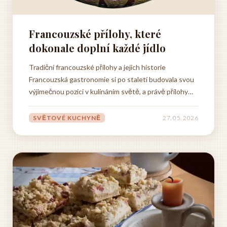
Francouzské přílohy, které
dokonale doplní každé jídlo
Tradiční francouzské přílohy a jejich historie
Francouzská gastronomie si po staletí budovala svou
výjimečnou pozici v kulináním světě, a právě přílohy
hrály v tomto procesu klíčovou roli. Historie tradičních
francouzských příloh sahá hluboko do středověku,
SVĚTOVÉ KUCHYNĚ
27. 05. 2026
kdy se začaly formovat základní principy této kuchyně.
V...