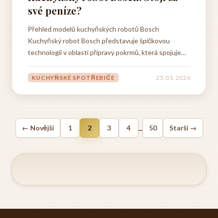
své peníze?
Přehled modelů kuchyňských robotů Bosch
Kuchyňský robot Bosch představuje špičkovou
technologii v oblasti přípravy pokrmů, která spojuje
německou preciznost s moderním designem. Značka
Bosch nabízí širokou škálu modelů kuchyňských
KUCHYŇSKÉ SPOTŘEBIČE
25. 05. 2026
robotů, které jsou navrženy tak, aby vyhovovaly
různým potřebám a požadavkům...
...
← Novější
1
2
3
4
50
Starší →