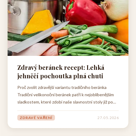
Zdravý beránek recept: Lehká
jehněčí pochoutka plná chuti
Proč zvolit zdravější variantu tradičního beránka
Tradiční velikonoční beránek patří k nejoblíbenějším
sladkostem, které zdobí naše slavnostní stoly již po
generace. Klasický recept však často obsahuje velké
množství cukru, másla a bílé mouky, což z něj činí
ZDRAVÉ VAŘENÍ
27. 05. 2026
pochoutku, která rozhodně nepatří mezi dietní...