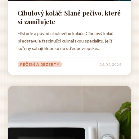
Cibulový koláč: Slané pečivo, které
si zamilujete
Historie a původ cibulového koláče Cibulový koláč
představuje fascinující kulinářskou specialitu, jejíž
kořeny sahají hluboko do středoevropské
gastronomické tradice. Tento pokrm, známý pod
různými názvy včetně koláče s cibulí, se vyvinul v
PEČENÍ A DEZERTY
26. 05. 2026
průběhu staletí jako praktické a chutné jídlo, které
dokázalo spojit...