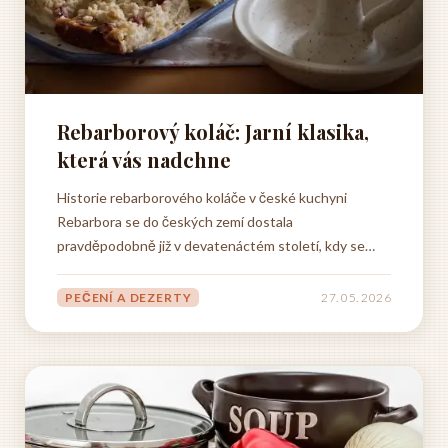
Rebarborový koláč: Jarní klasika,
která vás nadchne
Historie rebarborového koláče v české kuchyni
Rebarbora se do českých zemí dostala
pravděpodobně již v devatenáctém století, kdy se
začala postupně rozšiřovat po celé Evropě jako
užitková zahradní plodina. Zatímco v některých
PEČENÍ A DEZERTY
27. 05. 2026
zemích byla rebarbora vnímána především jako
zelenina určená k přípravě kompotů a...