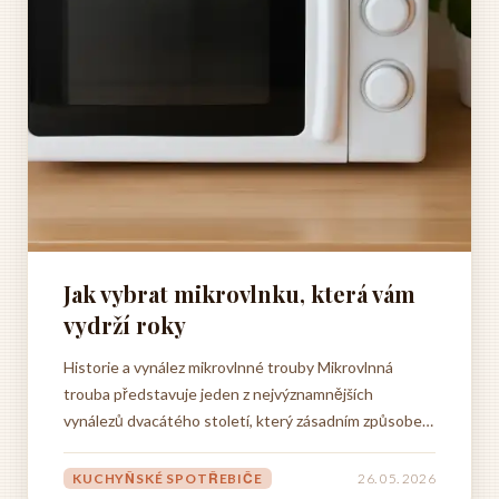
Jak vybrat mikrovlnku, která vám
vydrží roky
Historie a vynález mikrovlnné trouby Mikrovlnná
trouba představuje jeden z nejvýznamnějších
vynálezů dvacátého století, který zásadním způsobem
změnil způsob přípravy jídla v domácnostech po celém
světě. Tento kuchyňský spotřebič se stal
KUCHYŇSKÉ SPOTŘEBIČE
26. 05. 2026