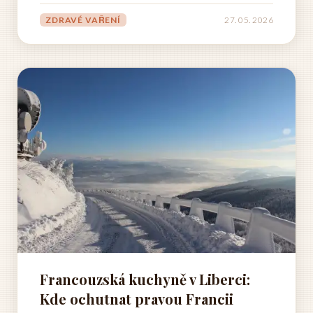
hmotu a zároveň udržovat nízké procento tělesného
tuku. Tento typ masa se stal neodmyslitelnou
ZDRAVÉ VAŘENÍ
27. 05. 2026
součástí jídelníčků profesionálních sportovců i
běžných...
Francouzská kuchyně v Liberci:
Kde ochutnat pravou Francii