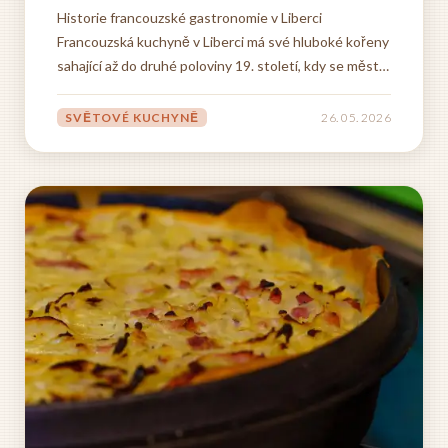
Historie francouzské gastronomie v Liberci
Francouzská kuchyně v Liberci má své hluboké kořeny
sahající až do druhé poloviny 19. století, kdy se město
stalo významným průmyslovým centrem a začalo
přitahovat bohatší vrstvu obyvatelstva, která
SVĚTOVÉ KUCHYNĚ
26. 05. 2026
vyhledávala rafinovanější kulinářské zážitky. V této
době se v Liberci...