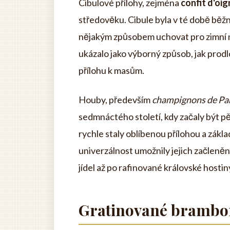
Cibulové přílohy, zejména
confit d'oi
středověku. Cibule byla v té době běž
nějakým způsobem uchovat pro zimní m
ukázalo jako výborný způsob, jak prodlo
přílohu k masům.
Houby, především
champignons de Pa
sedmnáctého století, kdy začaly být p
rychle staly oblíbenou přílohou a zák
univerzálnost umožnily jejich začleně
jídel až po rafinované královské hostin
Gratinované brambor