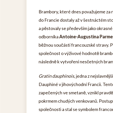
Brambory, které dnes považujeme za 
do Francie dostaly až v šestnáctém st
a pěstovaly se především jako okrasné r
odborníka
Antoine-Augustina Parme
běžnou součástí francouzské stravy. 
společnost o výživové hodnotě brambor
následně k vytvoření nesčetných bram
Gratin dauphinois
, jedna z nejslavněj
Dauphiné v jihovýchodní Francii. Ten
zapečených ve smetaně, vznikl pravd
pokrmem chudých venkovanů. Postupem č
společnosti a stal se symbolem franco