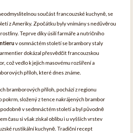
neodmyslitelnou součást francouzské kuchyně, se
oletí z Ameriky. Zpočátku byly vnímány s nedůvěrou
ostliny. Teprve díky úsilí farmáře a nutričního
ntieru
v osmnáctém století se brambory staly
Parmentier dokázal přesvědčit francouzskou
, což vedlo k jejich masovému rozšíření a
borových příloh, které dnes známe.
ších bramborových příloh, pochází z regionu
to pokrm, složený z tence nakrájených brambor
ěpodobně v sedmnáctém století a byl původně
asu si však získal oblibu i u vyšších vrstev
uzské rustikální kuchyně. Tradiční recept