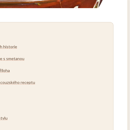
ch historie
se s smetanou
říloha
ancouzského receptu
tylu