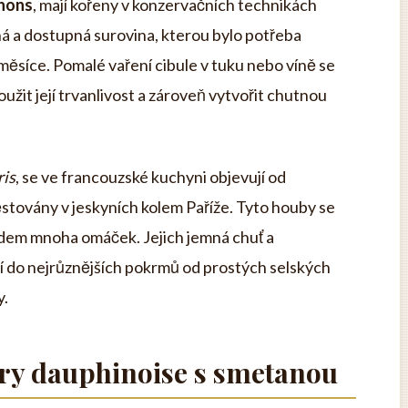
gnons
, mají kořeny v konzervačních technikách
ná a dostupná surovina, kterou bylo potřeba
ěsíce. Pomalé vaření cibule v tuku nebo víně se
užit její trvanlivost a zároveň vytvořit chutnou
ris
, se ve francouzské kuchyni objevují od
ěstovány v jeskyních kolem Paříže. Tyto houby se
ladem mnoha omáček. Jejich jemná chuť a
ní do nejrůznějších pokrmů od prostých selských
y.
y dauphinoise s smetanou