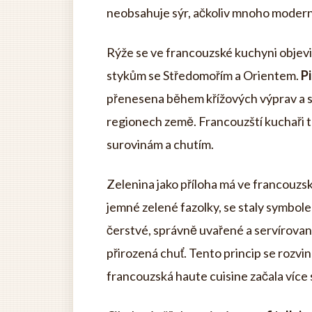
neobsahuje sýr, ačkoliv mnoho moderní
Rýže se ve francouzské kuchyni objev
stykům se Středomořím a Orientem.
Pi
přenesena během křížových výprav a st
regionech země. Francouzští kuchaři tut
surovinám a chutím.
Zelenina jako příloha má ve francouzsk
jemné zelené fazolky, se staly symbol
čerstvé, správně uvařené a servírované
přirozená chuť. Tento princip se rozvi
francouzská haute cuisine začala více 