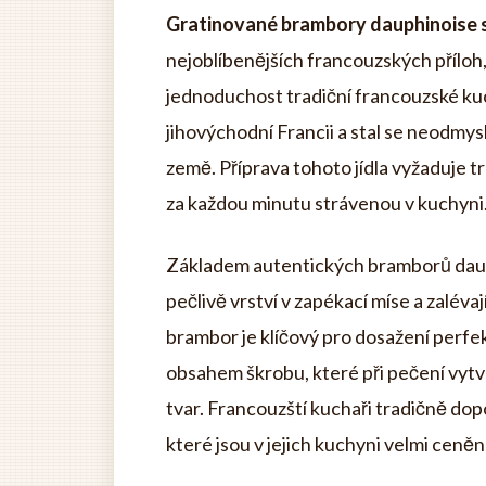
Gratinované brambory dauphinoise 
nejoblíbenějších francouzských příloh,
jednoduchost tradiční francouzské ku
jihovýchodní Francii a stal se neodmy
země. Příprava tohoto jídla vyžaduje tr
za každou minutu strávenou v kuchyni
Základem autentických bramborů dau
pečlivě vrství v zapékací míse a zalév
brambor je klíčový pro dosažení perfek
obsahem škrobu, které při pečení vytvá
tvar. Francouzští kuchaři tradičně dop
které jsou v jejich kuchyni velmi ceněn