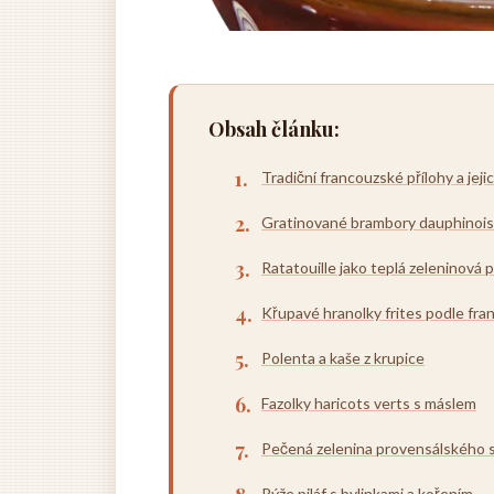
Obsah článku:
Tradiční francouzské přílohy a jeji
Gratinované brambory dauphinoi
Ratatouille jako teplá zeleninová p
Křupavé hranolky frites podle fr
Polenta a kaše z krupice
Fazolky haricots verts s máslem
Pečená zelenina provensálského s
Rýže piláf s bylinkami a kořením