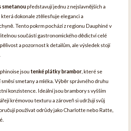
s smetanou
představují jednu z nejslavnějších a
 která dokonale ztělesňuje eleganci a
chyně. Tento pokrm pochází z regionu Dauphiné v
slitelnou součástí gastronomického dědictví celé
pělivost a pozornost k detailům, ale výsledek stojí
.
phinoise jsou
tenké plátky brambor
, které se
ají směsí smetany a mléka. Výběr správného druhu
tní konzistence. Ideální jsou brambory s vyšším
řejí krémovou texturu a zároveň si udržují svůj
oručují používat odrůdy jako Charlotte nebo Ratte,
é.