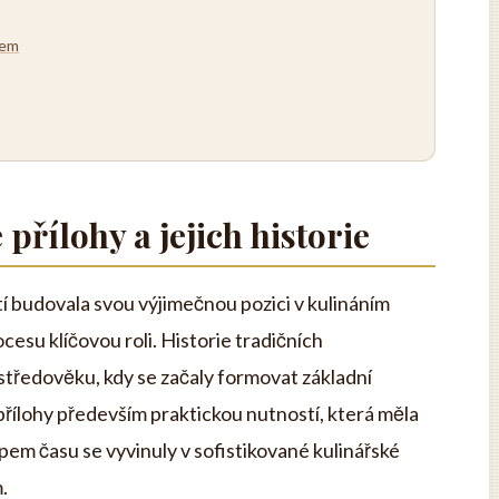
kem
přílohy a jejich historie
etí budovala svou výjimečnou pozici v kulináním
ocesu klíčovou roli. Historie tradičních
středověku, kdy se začaly formovat základní
přílohy především praktickou nutností, která měla
upem času se vyvinuly v sofistikované kulinářské
.