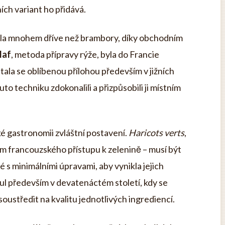
ch variant ho přidává.
ila mnohem dříve než brambory, díky obchodním
laf
, metoda přípravy rýže, byla do Francie
ala se oblíbenou přílohou především v jižních
o techniku zdokonalili a přizpůsobili ji místním
é gastronomii zvláštní postavení.
Haricots verts
,
em francouzského přístupu k zelenině – musí být
 s minimálními úpravami, aby vynikla jejich
nul především v devatenáctém století, kdy se
soustředit na kvalitu jednotlivých ingrediencí.