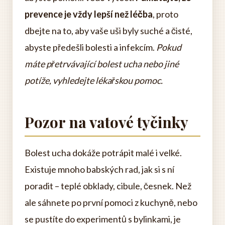
prevence je vždy lepší než léčba
, proto
dbejte na to, aby vaše uši byly suché a čisté,
abyste předešli bolesti a infekcím.
Pokud
máte přetrvávající bolest ucha nebo jiné
potíže, vyhledejte lékařskou pomoc.
Pozor na vatové tyčinky
Bolest ucha dokáže potrápit malé i velké.
Existuje mnoho babských rad, jak si s ní
poradit – teplé obklady, cibule, česnek. Než
ale sáhnete po první pomoci z kuchyně, nebo
se pustíte do experimentů s bylinkami, je