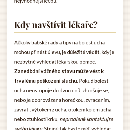
nejvhodnější léčbu.
Kdy navštívit lékaře?
Ačkoliv babské rady a tipy na bolest ucha
mohou přinést úlevu, je důležité vědět, kdy je
nezbytné vyhledat lékařskou pomoc.
Zanedbání vážného stavu může vést k
trvalému poškození sluchu.
Pokud bolest
ucha neustupuje do dvou dnů, zhoršuje se,
nebo je doprovázena horečkou, zvracením,
závratí, výtokem z ucha, otokem kolem ucha,
nebo ztuhlostí krku,
neprodleně kontaktujte
svého lékaře
. Stejně tak byste měli vyhledat