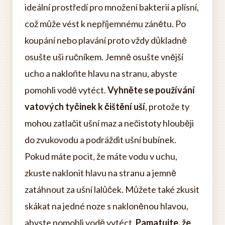
ideální prostředí pro množení bakterií a plísní,
což může vést k nepříjemnému zánětu. Po
koupání nebo plavání proto vždy důkladně
osušte uši ručníkem. Jemně osušte vnější
ucho a nakloňte hlavu na stranu, abyste
pomohli vodě vytéct.
Vyhněte se používání
vatových tyčinek k čištění uší
, protože ty
mohou zatlačit ušní maz a nečistoty hlouběji
do zvukovodu a podráždit ušní bubínek.
Pokud máte pocit, že máte vodu v uchu,
zkuste naklonit hlavu na stranu a jemně
zatáhnout za ušní lalůček. Můžete také zkusit
skákat na jedné noze s nakloněnou hlavou,
abyste pomohli vodě vytéct.
Pamatujte, že