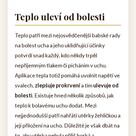
Teplo uleví od bolesti
Teplo patří mezi nejosvědčenější babské rady
na bolest ucha a jeho uklidňující účinky
potvrdí snad každý, kdo někdy trpěl
nepříjemným tlakem či pícháním v uchu.
Aplikace tepla totiž pomáhá uvolnit napětí ve
svalech,
zlepšuje prokrvení
a tím
ulevuje od
bolesti
. Existuje hned několik způsobů, jak
teplo k bolavému uchu dodat. Mezi
nejjednodušší patří nahřátí utěrky žehličkou a
její přiložení na ucho. Důležité je však dbát na
to, aby utěrka nebyla příliš horká a