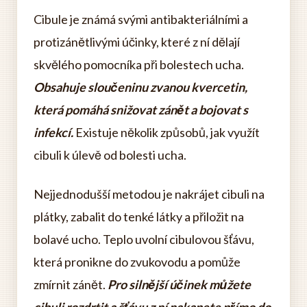
Cibule je známá svými antibakteriálními a
protizánětlivými účinky, které z ní dělají
skvělého pomocníka při bolestech ucha.
Obsahuje sloučeninu zvanou kvercetin,
která pomáhá snižovat zánět a bojovat s
infekcí.
Existuje několik způsobů, jak využít
cibuli k úlevě od bolesti ucha.
Nejjednodušší metodou je nakrájet cibuli na
plátky, zabalit do tenké látky a přiložit na
bolavé ucho. Teplo uvolní cibulovou šťávu,
která pronikne do zvukovodu a pomůže
zmírnit zánět.
Pro silnější účinek můžete
cibuli rozdrtit a šťávu z ní nakapete přímo do