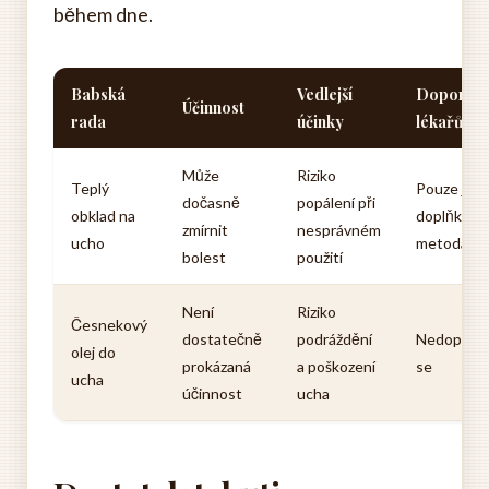
během dne.
Babská
Vedlejší
Doporuče
Účinnost
rada
účinky
lékařů
Může
Riziko
Teplý
Pouze jako
dočasně
popálení při
obklad na
doplňková
zmírnit
nesprávném
ucho
metoda
bolest
použití
Není
Riziko
Česnekový
dostatečně
podráždění
Nedoporuč
olej do
prokázaná
a poškození
se
ucha
účinnost
ucha