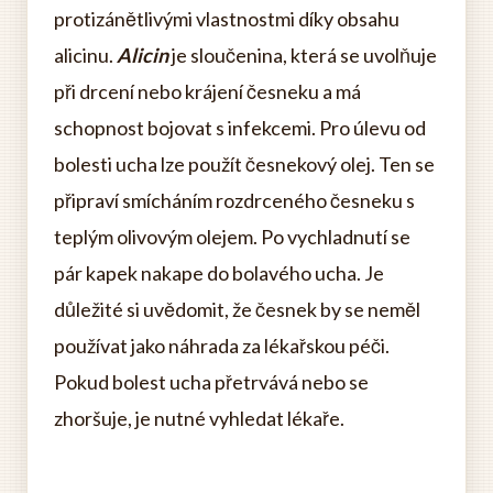
protizánětlivými vlastnostmi díky obsahu
alicinu.
Alicin
je sloučenina, která se uvolňuje
při drcení nebo krájení česneku a má
schopnost bojovat s infekcemi. Pro úlevu od
bolesti ucha lze použít česnekový olej. Ten se
připraví smícháním rozdrceného česneku s
teplým olivovým olejem. Po vychladnutí se
pár kapek nakape do bolavého ucha. Je
důležité si uvědomit, že česnek by se neměl
používat jako náhrada za lékařskou péči.
Pokud bolest ucha přetrvává nebo se
zhoršuje, je nutné vyhledat lékaře.