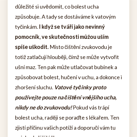
důležité si uvědomit, co bolest ucha
způsobuje. A tady se dostáváme k vatovým
tyčinkám.
I když se tváří jako nevinný
pomocník, ve skutečnosti můžou uším
spíše uškodit.
Místo čištění zvukovodu je
totiž zatlačují hlouběji, čímž se může vytvořit
ušní maz. Ten pak může utlačovat bubínek a
způsobovat bolest, hučení v uchu, a dokonce i
zhoršení sluchu.
Vatové tyčinky proto
používejte pouze na čištění vnějšího ucha,
nikdy ne do zvukovodu!
Pokud vás trápí
bolest ucha, raději se poraďte s lékařem. Ten
zjistí příčinu vašich potíží a doporučí vám tu