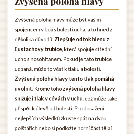
Zvýšená poloha hlavy
Zvýšená poloha hlavy může být vaším
spojencem v boji s bolestí ucha, a to hned z
několika důvodů.
Zlepšuje odtok hlenu z
Eustachovy trubice
, která spojuje střední
ucho s nosohltanem. Pokud je tato trubice
ucpaná, může to vést k tlaku a bolesti.
Zvýšená poloha hlavy tento tlak pomáhá
uvolnit.
Kromě toho
zvýšená poloha hlavy
snižuje i tlak v cévách v uchu
, což může také
přispět k úlevě od bolesti. Pro dosažení
nejlepších výsledků zkuste spát na dvou
polštářích nebo si podložte horní část těla i