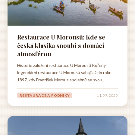
Restaurace U Morousů: Kde se
česká klasika snoubí s domácí
atmosférou
Historie založení restaurace U Morousů Kořeny
legendární restaurace U Morousů sahají až do roku
1897, kdy František Morous společně se svou
manželkou Annou zakoupili původní hostinec na rohu
Karlínského náměstí. Tento skromný podnik, který byl
RESTAURACE A PODNIKY
11. 07. 2025
do té doby známý pouze jako obyčejná hospoda třetí
cenové skupiny, se pod...