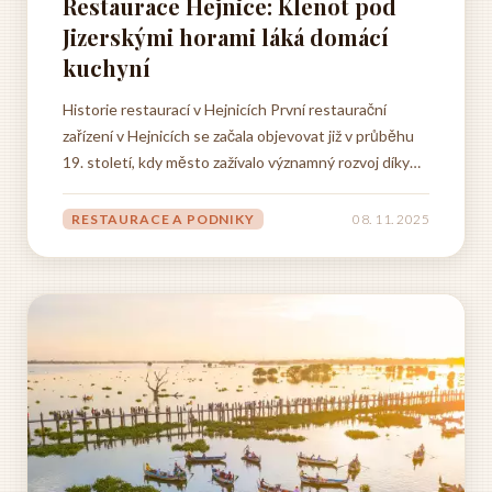
Restaurace Hejnice: Klenot pod
Jizerskými horami láká domácí
kuchyní
Historie restaurací v Hejnicích První restaurační
zařízení v Hejnicích se začala objevovat již v průběhu
19. století, kdy město zažívalo významný rozvoj díky
poutnímu místu a františkánskému klášteru. Mezi
nejstarší pohostinská zařízení patřila hospoda U
RESTAURACE A PODNIKY
08. 11. 2025
Černého orla, která byla založena roku 1823 a
sloužila...