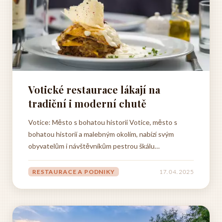
Votické restaurace lákají na
tradiční i moderní chutě
Votice: Město s bohatou historií Votice, město s
bohatou historií a malebným okolím, nabízí svým
obyvatelům i návštěvníkům pestrou škálu
kulinářských zážitků. Restaurace ve Voticích lákají na
rozmanitou nabídku, která uspokojí i ty nejnáročnější
RESTAURACE A PODNIKY
17. 04. 2025
gurmány. Od tradiční české kuchyně, připravované s
láskou z...