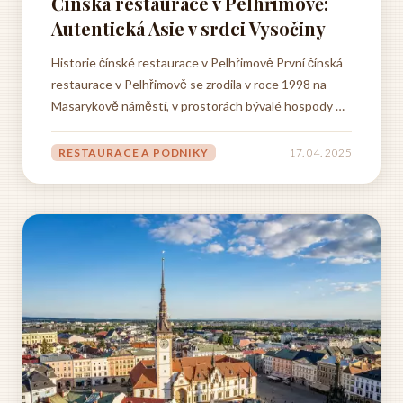
Čínská restaurace v Pelhřimově:
Autentická Asie v srdci Vysočiny
Historie čínské restaurace v Pelhřimově První čínská
restaurace v Pelhřimově se zrodila v roce 1998 na
Masarykově náměstí, v prostorách bývalé hospody U
Zlatého soudku. Tehdy málokdo tušil, že se z
nenápadného podniku manželů Wangových stane
RESTAURACE A PODNIKY
17. 04. 2025
gastronomická legenda města. Začátky nebyly vůbec
jednoduché. Však si to...