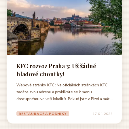
KFC rozvoz Praha 3: Už žádné
hladové choutky!
Webové stránky KFC: Na oficiálních stránkách KFC
zadáte svou adresu a proklikáte se k menu
dostupnému ve vaší lokalitě. Pokud jste v Plzni a máte
chuť na křupavé kuře, určitě znáte kfc plzeň area bory,
kde si můžete jednoduše objednat. Stačí zadat svoji
RESTAURACE A PODNIKY
17. 04. 2025
adresu na webu a za chvilku už vybíráte z nabídky
menu. Je fakt...