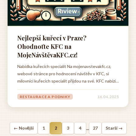
Nejlepší kuřecí v Praze?
Ohodnoťte KFC na
MojeNávštěvaKFC.cz!
Nabídka kuřecích specialit Na mojenavstevakfc.cz,
webové stránce pro hodnocení návštěv v KFC, si
milovníci kuřecích specialit přijdou na své. KFC nabízí
širokou škálu kuřecích pokrmů, od klasiky jako je
křupavý Kentucky Chicken až po modernější variace,
RESTAURACE A PODNIKY
16. 04. 2025
jako jsou stripsy, Twister nebo saláty s grilovaným
kuřecím...
...
← Novější
1
2
3
4
27
Starší →