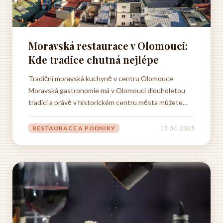
Moravská restaurace v Olomouci:
Kde tradice chutná nejlépe
Tradiční moravská kuchyně v centru Olomouce
Moravská gastronomie má v Olomouci dlouholetou
tradici a právě v historickém centru města můžete
objevit skutečné poklady tradiční kuchyně. Pravá
moravská restaurace v srdci Olomouce nabízí
RESTAURACE A PODNIKY
17. 04. 2025
autentické pokrmy připravované podle původních
receptur, které se předávají z...