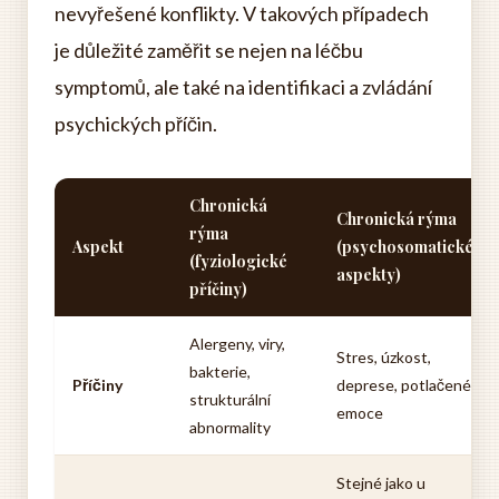
nevyřešené konflikty. V takových případech
je důležité zaměřit se nejen na léčbu
symptomů, ale také na identifikaci a zvládání
psychických příčin.
Chronická
Chronická rýma
rýma
Aspekt
(psychosomatické
(fyziologické
aspekty)
příčiny)
Alergeny, viry,
Stres, úzkost,
bakterie,
Příčiny
deprese, potlačené
strukturální
emoce
abnormality
Stejné jako u