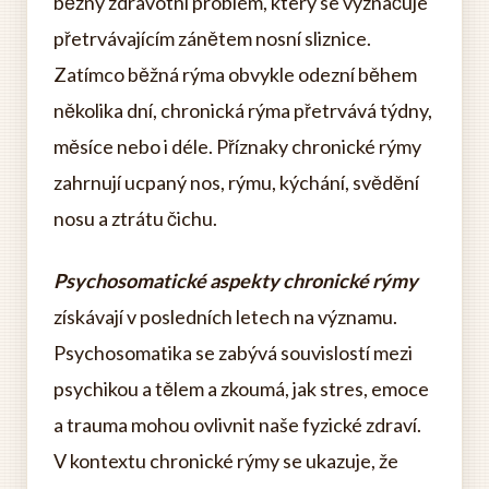
běžný zdravotní problém, který se vyznačuje
přetrvávajícím zánětem nosní sliznice.
Zatímco běžná rýma obvykle odezní během
několika dní, chronická rýma přetrvává týdny,
měsíce nebo i déle. Příznaky chronické rýmy
zahrnují ucpaný nos, rýmu, kýchání, svědění
nosu a ztrátu čichu.
Psychosomatické aspekty chronické rýmy
získávají v posledních letech na významu.
Psychosomatika se zabývá souvislostí mezi
psychikou a tělem a zkoumá, jak stres, emoce
a trauma mohou ovlivnit naše fyzické zdraví.
V kontextu chronické rýmy se ukazuje, že