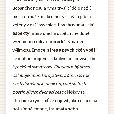
ucpaného nosu a rýma trvající déle než 3
měsíce, může mít kromě fyzických příčin i
kořeny v naší psychice.
Psychosomatické
aspekty
hrají v dnešní uspěchané době
významnou roli a chronická rýma není
výjimkou.
Emoce, stres a psychické vypětí
se mohou projevit i zdánlivě nesouvisejícími
fyzickými symptomy.
Dlouhodobý stres
oslabuje imunitní systém, a činí nás tak
náchylnějšími k infekcím, včetně těch
postihujících dýchací cesty.
Někdy se
chronická rýma může objevit jako reakce na
potlačené emoce, traumata nebo