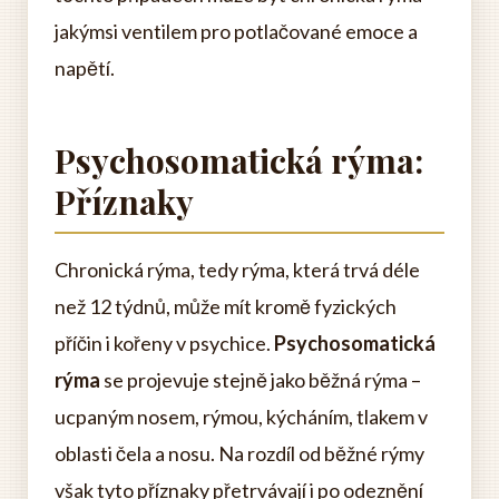
jakýmsi ventilem pro potlačované emoce a
napětí.
Psychosomatická rýma:
Příznaky
Chronická rýma, tedy rýma, která trvá déle
než 12 týdnů, může mít kromě fyzických
příčin i kořeny v psychice.
Psychosomatická
rýma
se projevuje stejně jako běžná rýma –
ucpaným nosem, rýmou, kýcháním, tlakem v
oblasti čela a nosu. Na rozdíl od běžné rýmy
však tyto příznaky přetrvávají i po odeznění