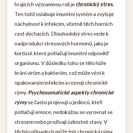
hrajících významnou roli je
chronický stres
.
Ten totiž oslabuje imunitní systém a zvyšuje
náchylnost k infekcím, včetně těch horních
cest dýchacích. Dlouhodobý stres vede k
nadprodukci stresových hormonů, jako je
kortizol, které potlačují imunitní odpověď
organismu. V důsledku toho se tělo hůře
brání virům a bakteriím, což může vést k
opakovaným infekcím a rozvoji chronické
rýmy.
Psychosomatické aspekty chronické
rýmy
se často projevují u jedinců, kteří
potlačují emoce, nedokážou se vyrovnat se
stresem nebo prožívají úzkostné stavy. V
těchto případech může být chronická rýma