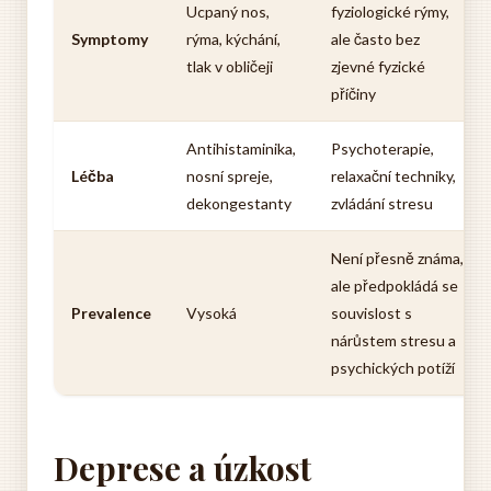
Ucpaný nos,
fyziologické rýmy,
Symptomy
rýma, kýchání,
ale často bez
tlak v obličeji
zjevné fyzické
příčiny
Antihistaminika,
Psychoterapie,
Léčba
nosní spreje,
relaxační techniky,
dekongestanty
zvládání stresu
Není přesně známa,
ale předpokládá se
Prevalence
Vysoká
souvislost s
nárůstem stresu a
psychických potíží
Deprese a úzkost