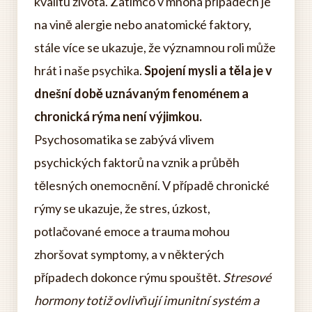
kvalitu života. Zatímco v mnoha případech je
na vině alergie nebo anatomické faktory,
stále více se ukazuje, že významnou roli může
hrát i naše psychika.
Spojení mysli a těla je v
dnešní době uznávaným fenoménem a
chronická rýma není výjimkou.
Psychosomatika se zabývá vlivem
psychických faktorů na vznik a průběh
tělesných onemocnění. V případě chronické
rýmy se ukazuje, že stres, úzkost,
potlačované emoce a trauma mohou
zhoršovat symptomy, a v některých
případech dokonce rýmu spouštět.
Stresové
hormony totiž ovlivňují imunitní systém a