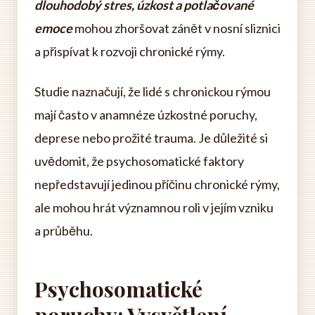
dlouhodobý stres, úzkost a potlačované
emoce
mohou zhoršovat zánět v nosní sliznici
a přispívat k rozvoji chronické rýmy.
Studie naznačují, že lidé s chronickou rýmou
mají často v anamnéze úzkostné poruchy,
deprese nebo prožité trauma. Je důležité si
uvědomit, že psychosomatické faktory
nepředstavují jedinou příčinu chronické rýmy,
ale mohou hrát významnou roli v jejím vzniku
a průběhu.
Psychosomatické