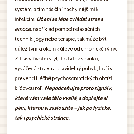
systém, a tím nás činí náchylnějšími k
infekcím.
Učení se lépe zvládat stres a
emoce
, například pomocí relaxačních
technik, jógy nebo terapie, tak může být
důležitým krokem k úlevě od chronické rýmy.
Zdravý životní styl, dostatek spánku,
vyvážená strava a pravidelný pohyb, hrají v
prevenci i léčbě psychosomatických obtíží
klíčovou roli.
Nepodceňujte proto signály,
které vám vaše tělo vysílá, a dopřejte si
péči, kterou si zasloužíte – jak po fyzické,
tak i psychické stránce.