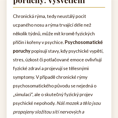
poruchy: Vysvětlení
Chronická rýma, tedy neustálý pocit
ucpaného nosu a rýma trvající déle než
několik týdnů, může mít kromě fyzických
příčin i kořeny v psychice.
Psychosomatické
poruchy
popisují stavy, kdy psychické vypětí,
stres, úzkost či potlačované emoce ovlivňují
fyzické zdraví a projevují se tělesnými
symptomy. V případě chronické rýmy
psychosomatického původu se nejedná o
„simulaci“, ale o skutečný fyzický projev
psychické nepohody.
Náš mozek a tělo jsou
propojeny složitou sítí nervových a