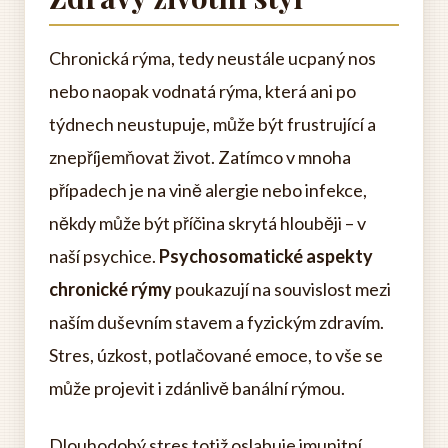
Chronická rýma, tedy neustále ucpaný nos
nebo naopak vodnatá rýma, která ani po
týdnech neustupuje, může být frustrující a
znepříjemňovat život. Zatímco v mnoha
případech je na vině alergie nebo infekce,
někdy může být příčina skrytá hlouběji – v
naší psychice.
Psychosomatické aspekty
chronické rýmy
poukazují na souvislost mezi
naším duševním stavem a fyzickým zdravím.
Stres, úzkost, potlačované emoce, to vše se
může projevit i zdánlivě banální rýmou.
Dlouhodobý stres totiž oslabuje imunitní