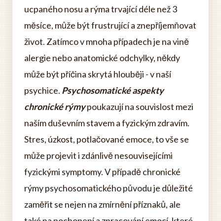
ucpaného nosu a rýma trvající déle než 3
měsíce, může být frustrující a znepříjemňovat
život. Zatímco v mnoha případech je na vině
alergie nebo anatomické odchylky, někdy
může být příčina skrytá hlouběji - v naší
psychice.
Psychosomatické aspekty
chronické rýmy
poukazují na souvislost mezi
naším duševním stavem a fyzickým zdravím.
Stres, úzkost, potlačované emoce, to vše se
může projevit i zdánlivě nesouvisejícími
fyzickými symptomy. V případě chronické
rýmy psychosomatického původu je důležité
zaměřit se nejen na zmírnění příznaků, ale
také na pochopení a zpracování emocí, které