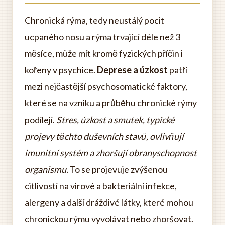
Chronická rýma, tedy neustálý pocit
ucpaného nosu a rýma trvající déle než 3
měsíce, může mít kromě fyzických příčin i
kořeny v psychice.
Deprese a úzkost
patří
mezi nejčastější psychosomatické faktory,
které se na vzniku a průběhu chronické rýmy
podílejí.
Stres, úzkost a smutek, typické
projevy těchto duševních stavů, ovlivňují
imunitní systém a zhoršují obranyschopnost
organismu.
To se projevuje zvýšenou
citlivostí na virové a bakteriální infekce,
alergeny a další dráždivé látky, které mohou
chronickou rýmu vyvolávat nebo zhoršovat.