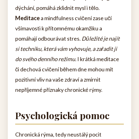
dýchání, pomáhá zklidnit mysl i tělo.
Meditace
a mindfulness cvičení zase učí
všímavosti k přítomnému okamžiku a
pomáhají odbourávat stres.
Důležité je najít
si techniku, která vám vyhovuje, a zařadit ji
do svého denního režimu.
I krátká meditace
či dechová cvičení během dne mohou mít
pozitivní vliv na vaše zdraví a zmírnit
nepříjemné příznaky chronické rýmy.
Psychologická pomoc
Chronická rýma, tedy neustálý pocit