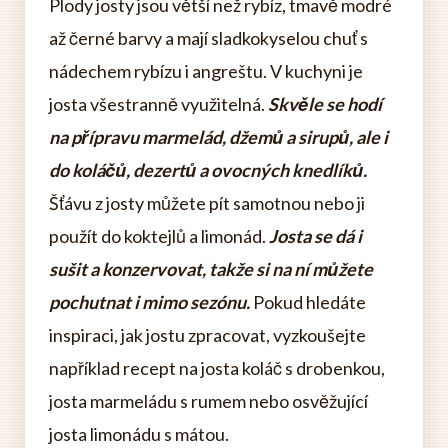
Plody josty jsou větší než rybíz, tmavě modré
až černé barvy a mají sladkokyselou chuť s
nádechem rybízu i angreštu. V kuchyni je
josta všestranně využitelná.
Skvěle se hodí
na přípravu marmelád, džemů a sirupů, ale i
do koláčů, dezertů a ovocných knedlíků.
Šťávu z josty můžete pít samotnou nebo ji
použít do koktejlů a limonád.
Josta se dá i
sušit a konzervovat, takže si na ní můžete
pochutnat i mimo sezónu.
Pokud hledáte
inspiraci, jak jostu zpracovat, vyzkoušejte
například recept na josta koláč s drobenkou,
josta marmeládu s rumem nebo osvěžující
josta limonádu s mátou.