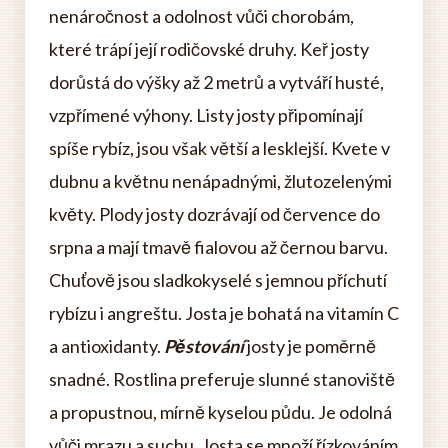
nenáročnost a odolnost vůči chorobám,
které trápí její rodičovské druhy. Keř josty
dorůstá do výšky až 2 metrů a vytváří husté,
vzpřímené výhony. Listy josty připomínají
spíše rybíz, jsou však větší a lesklejší. Kvete v
dubnu a květnu nenápadnými, žlutozelenými
květy. Plody josty dozrávají od července do
srpna a mají tmavě fialovou až černou barvu.
Chuťově jsou sladkokyselé s jemnou příchutí
rybízu i angreštu. Josta je bohatá na vitamín C
a antioxidanty.
Pěstování
josty je poměrně
snadné. Rostlina preferuje slunné stanoviště
a propustnou, mírně kyselou půdu. Je odolná
vůči mrazu a suchu. Josta se množí řízkováním