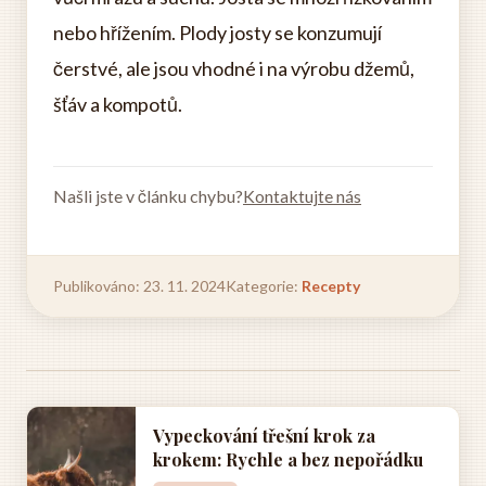
nebo hřížením. Plody josty se konzumují
čerstvé, ale jsou vhodné i na výrobu džemů,
šťáv a kompotů.
Našli jste v článku chybu?
Kontaktujte nás
Publikováno: 23. 11. 2024
Kategorie:
Recepty
Vypeckování třešní krok za
krokem: Rychle a bez nepořádku