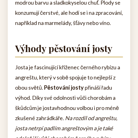
modrou barvu a sladkokyselou chuť. Plody se
konzumují čerstvé, ale hodí se i na zpracování,
například na marmelády, šťávy nebo víno.
Výhody pěstování josty
Josta je fascinující kříženec černého rybízu a
angreštu, který v sobě spojuje to nejlepší z
obou světů.
Pěstování josty
přináší řadu
výhod. Díky své odolnosti vůči chorobám a
škůdcům je jostavhodnou volbou i pro méně
zkušené zahrádkáře.
Na rozdíl od angreštu,
josta netrpí padlím angreštovým a je také