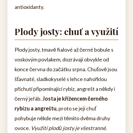
antioxidanty.
Plody josty: chuť a využití
Plody josty, tmavě fialové až černé bobule s
voskovým povlakem, dozrávají obvykle od
konce června do začátku srpna. Chuťově jsou
šťavnaté, sladkokyselé s lehce nahořklou
příchutí připomínající rybíz, angrešt a někdy i
černý jeřáb.
Josta je křížencem černého
rybízu a angreštu,
proto se její chuť
pohybuje někde mezi těmito dvěma druhy
ovoce.
Využití plodů josty je všestranné.