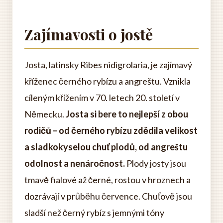
Zajímavosti o jostě
Josta, latinsky Ribes nidigrolaria, je zajímavý
kříženec černého rybízu a angreštu. Vznikla
cíleným křížením v 70. letech 20. století v
Německu.
Josta si bere to nejlepší z obou
rodičů – od černého rybízu zdědila velikost
a sladkokyselou chuť plodů, od angreštu
odolnost a nenáročnost.
Plody josty jsou
tmavě fialové až černé, rostou v hroznech a
dozrávají v průběhu července. Chuťově jsou
sladší než černý rybíz s jemnými tóny