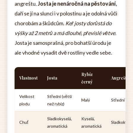
angreštu.
Josta je nenáročná na pěstování,
daří se jí na slunci i v polostínu a je odolná vůči
chorobám a škůdcům.
Keř josty dorůstá do
výšky až 2 metrů a má dlouhé, převislé větve.
Josta je samosprašná, pro bohatší úrodu je
ale vhodné vysadit dvě rostliny vedle sebe.
Rybíz
Vlastnost
Josta
Angrešt
černý
Velikost
Střední (větší
Malý
Střední
plodu
než rybíz)
Sladkokyselá,
Kyselá,
Chuť
Sladkokysel
aromatická
aromatická