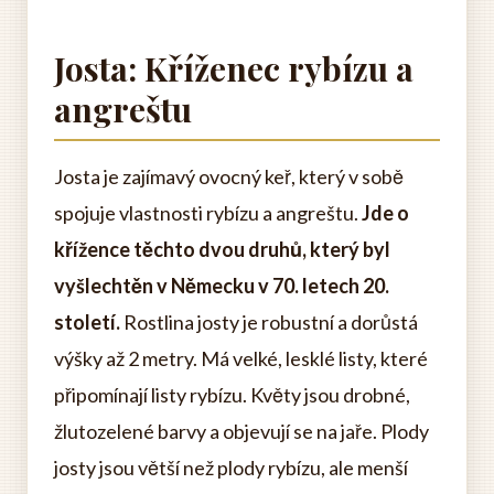
Josta: Kříženec rybízu a
angreštu
Josta je zajímavý ovocný keř, který v sobě
spojuje vlastnosti rybízu a angreštu.
Jde o
křížence těchto dvou druhů, který byl
vyšlechtěn v Německu v 70. letech 20.
století.
Rostlina josty je robustní a dorůstá
výšky až 2 metry. Má velké, lesklé listy, které
připomínají listy rybízu. Květy jsou drobné,
žlutozelené barvy a objevují se na jaře. Plody
josty jsou větší než plody rybízu, ale menší