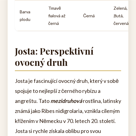
Tmavě
Zelená,
Barva
fialová až
Černá
žlutá,
plodu
černá
červená
Josta: Perspektivní
ovocný druh
Josta je fascinující ovocný druh, který v sobě
spojuje to nejlepší z černého rybízu a
angreštu. Tato
mezidruhová
rostlina, latinsky
známá jako Ribes nidigrolaria, vznikla cíleným
křížením v Německu v 70. letech 20. století.
Josta si rychle získala oblibu pro svou