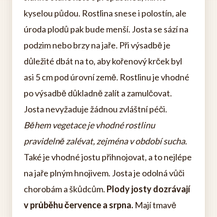
kyselou půdou. Rostlina snese i polostín, ale
úroda plodů pak bude menší. Josta se sází na
podzim nebo brzy na jaře. Při výsadbě je
důležité dbát na to, aby kořenový krček byl
asi 5 cm pod úrovní země. Rostlinu je vhodné
po výsadbě důkladně zalít a zamulčovat.
Josta nevyžaduje žádnou zvláštní péči.
Během vegetace je vhodné rostlinu
pravidelně zalévat, zejména v období sucha.
Také je vhodné jostu přihnojovat, a to nejlépe
na jaře plným hnojivem. Josta je odolná vůči
chorobám a škůdcům.
Plody josty dozrávají
v průběhu července a srpna.
Mají tmavě