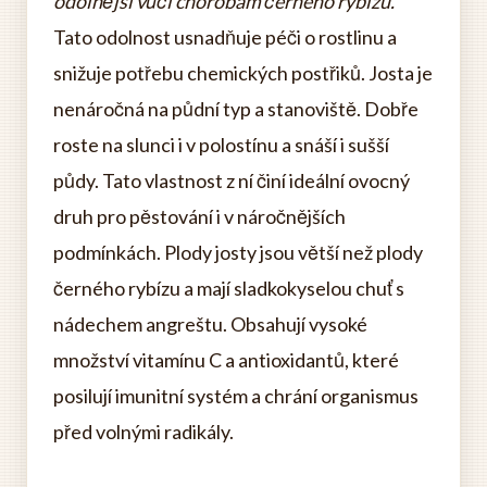
odolnější vůči chorobám černého rybízu.
Tato odolnost usnadňuje péči o rostlinu a
snižuje potřebu chemických postřiků. Josta je
nenáročná na půdní typ a stanoviště. Dobře
roste na slunci i v polostínu a snáší i sušší
půdy. Tato vlastnost z ní činí ideální ovocný
druh pro pěstování i v náročnějších
podmínkách. Plody josty jsou větší než plody
černého rybízu a mají sladkokyselou chuť s
nádechem angreštu. Obsahují vysoké
množství vitamínu C a antioxidantů, které
posilují imunitní systém a chrání organismus
před volnými radikály.