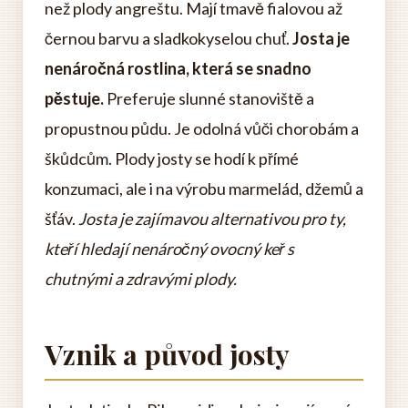
než plody angreštu. Mají tmavě fialovou až
černou barvu a sladkokyselou chuť.
Josta je
nenáročná rostlina, která se snadno
pěstuje.
Preferuje slunné stanoviště a
propustnou půdu. Je odolná vůči chorobám a
škůdcům. Plody josty se hodí k přímé
konzumaci, ale i na výrobu marmelád, džemů a
šťáv.
Josta je zajímavou alternativou pro ty,
kteří hledají nenáročný ovocný keř s
chutnými a zdravými plody.
Vznik a původ josty