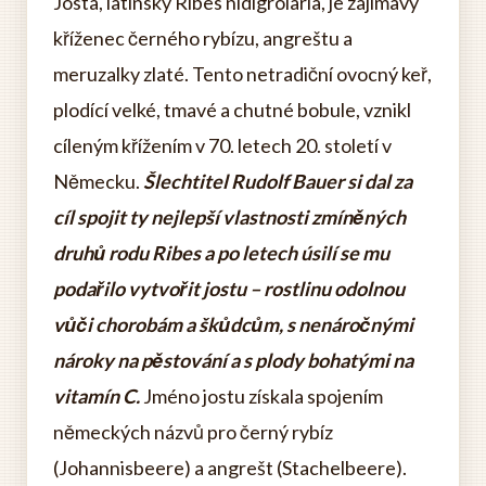
Josta, latinsky Ribes nidigrolaria, je zajímavý
kříženec černého rybízu, angreštu a
meruzalky zlaté. Tento netradiční ovocný keř,
plodící velké, tmavé a chutné bobule, vznikl
cíleným křížením v 70. letech 20. století v
Německu.
Šlechtitel Rudolf Bauer si dal za
cíl spojit ty nejlepší vlastnosti zmíněných
druhů rodu Ribes a po letech úsilí se mu
podařilo vytvořit jostu – rostlinu odolnou
vůči chorobám a škůdcům, s nenáročnými
nároky na pěstování a s plody bohatými na
vitamín C.
Jméno jostu získala spojením
německých názvů pro černý rybíz
(Johannisbeere) a angrešt (Stachelbeere).