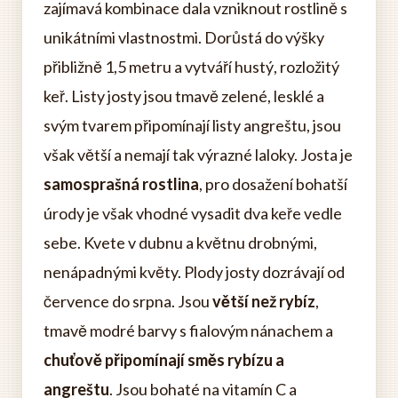
zajímavá kombinace dala vzniknout rostlině s
unikátními vlastnostmi. Dorůstá do výšky
přibližně 1,5 metru a vytváří hustý, rozložitý
keř. Listy josty jsou tmavě zelené, lesklé a
svým tvarem připomínají listy angreštu, jsou
však větší a nemají tak výrazné laloky. Josta je
samosprašná rostlina
, pro dosažení bohatší
úrody je však vhodné vysadit dva keře vedle
sebe. Kvete v dubnu a květnu drobnými,
nenápadnými květy. Plody josty dozrávají od
července do srpna. Jsou
větší než rybíz
,
tmavě modré barvy s fialovým nánachem a
chuťově připomínají směs rybízu a
angreštu
. Jsou bohaté na vitamín C a