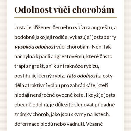
Odolnost vůči chorobám
Josta je kříženec černého rybízu a angreštu, a
podobně jako její rodiče, vykazuje i jostaberry
vysokou odolnost
vůči chorobám. Není tak
náchylná k padlí angreštovému, které často
trápí angrešt, ani k antraknóze rybízu,
postihující černý rybíz.
Tato odolnost
z josty
dělá atraktivní volbu pro zahrádkáře, kteří
hledají nenáročné ovocné keře. I když je josta
obecně odolná, je důležité sledovat případné
známky chorob, jako jsou skvrny na listech,
deformace plodů nebo vadnutí. Včasné