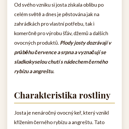
Od svého vzniku si josta získala oblibu po
celém světě a dnes je pěstována jak na
zahrádkách pro vlastní potřebu, tak i
komerčně pro výrobu šťáv, džemů a dalších
ovocných produktů.
Plody josty dozrávají v
průběhu července a srpna a vyznačují se
sladkokyselou chutí s nádechem černého
rybízu a angreštu.
Charakteristika rostliny
Josta je nenáročný ovocný keř, který vznikl
křížením černého rybízu a angreštu. Tato