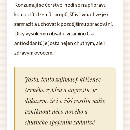
Konzumují se čerstvé, hodí se na přípravu
kompotů, džemů, sirupů, šťáv i vína. Lze je i
zamrazit a uchovat k pozdějšímu zpracování.
Díky vysokému obsahu vitamínu C a
antioxidantů je josta nejen chutným, ale i
zdravým ovocem.
Josta, tento zajímavý kříženec
černého rybízu a angreštu, je
důkazem, že i v říši rostlin může
vzniknout něco nového a
chutného spojením zdánlivě