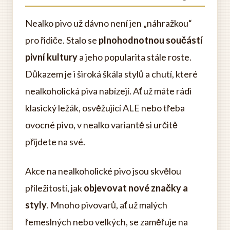
Nealko pivo už dávno není jen „náhražkou“
pro řidiče. Stalo se
plnohodnotnou součástí
pivní kultury
a jeho popularita stále roste.
Důkazem je i široká škála stylů a chutí, které
nealkoholická piva nabízejí. Ať už máte rádi
klasický ležák, osvěžující ALE nebo třeba
ovocné pivo, v nealko variantě si určitě
přijdete na své.
Akce na nealkoholické pivo jsou skvělou
příležitostí, jak
objevovat nové značky a
styly
. Mnoho pivovarů, ať už malých
řemeslných nebo velkých, se zaměřuje na