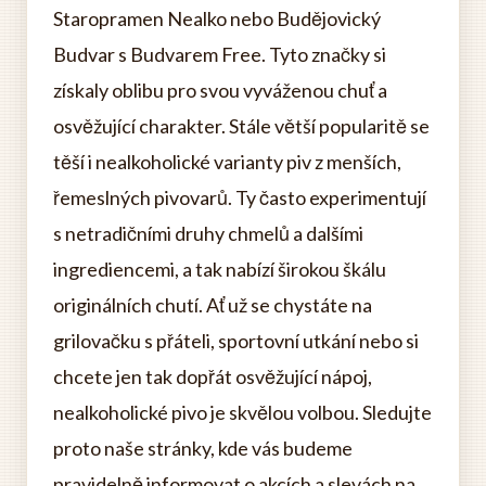
Staropramen Nealko nebo Budějovický
Budvar s Budvarem Free. Tyto značky si
získaly oblibu pro svou vyváženou chuť a
osvěžující charakter. Stále větší popularitě se
těší i nealkoholické varianty piv z menších,
řemeslných pivovarů. Ty často experimentují
s netradičními druhy chmelů a dalšími
ingrediencemi, a tak nabízí širokou škálu
originálních chutí. Ať už se chystáte na
grilovačku s přáteli, sportovní utkání nebo si
chcete jen tak dopřát osvěžující nápoj,
nealkoholické pivo je skvělou volbou. Sledujte
proto naše stránky, kde vás budeme
pravidelně informovat o akcích a slevách na