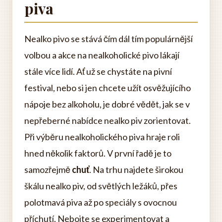
piva
Nealko pivo se stává čím dál tím populárnější
volbou a akce na nealkoholické pivo lákají
stále více lidí. Ať už se chystáte na pivní
festival, nebo si jen chcete užít osvěžujícího
nápoje bez alkoholu, je dobré vědět, jak se v
nepřeberné nabídce nealko piv zorientovat.
Při výběru nealkoholického piva hraje roli
hned několik faktorů. V první řadě je to
samozřejmě
chuť
. Na trhu najdete širokou
škálu nealko piv, od světlých ležáků, přes
polotmavá piva až po speciály s ovocnou
příchutí. Nebojte se experimentovat a