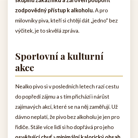
skupinu zákazníků a zároveň podpořit
zodpovědný přístup k alkoholu.
A pro
milovníky piva, kteří si chtějí dát „jedno“ bez
výčitek, je to skvělá zpráva.
Sportovní a kulturní
akce
Nealko pivo si v posledních letech razí cestu
do popředí zájmu a s tím přichází i nárůst
zajímavých akcí, které se na něj zaměřují. Už
dávno neplatí, že pivo bez alkoholu je jen pro
řidiče. Stále více lidí si ho dopřává pro jeho
osvěžující chuť
a
minimální kalorický obsah
.