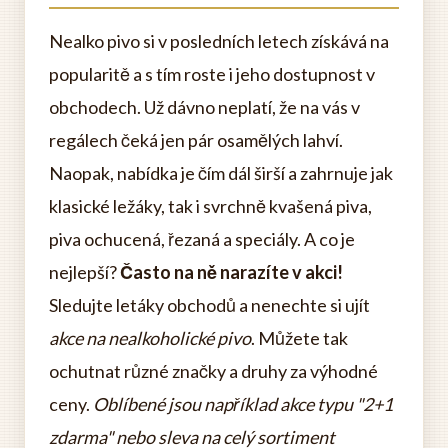
Nealko pivo si v posledních letech získává na
popularitě a s tím roste i jeho dostupnost v
obchodech. Už dávno neplatí, že na vás v
regálech čeká jen pár osamělých lahví.
Naopak, nabídka je čím dál širší a zahrnuje jak
klasické ležáky, tak i svrchně kvašená piva,
piva ochucená, řezaná a speciály. A co je
nejlepší?
Často na ně narazíte v akci!
Sledujte letáky obchodů a nenechte si ujít
akce na nealkoholické pivo
. Můžete tak
ochutnat různé značky a druhy za výhodné
ceny.
Oblíbené jsou například akce typu "2+1
zdarma" nebo sleva na celý sortiment