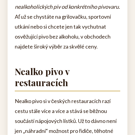
nealkoholických piv od konkrétního pivovaru.
Ať už se chystáte na grilovačku, sportovní
utkání nebo si chcete jen tak vychutnat
osvěžující pivo bez alkoholu, v obchodech
najdete široký výběr za skvělé ceny.
Nealko pivo v
restauracích
Nealko pivo si v českých restauracích razí
cestu stále více a více a stává se běžnou
součástí nápojových lístků. Už to dávno není
jen „náhradní“ možnost pro řidiče, těhotné