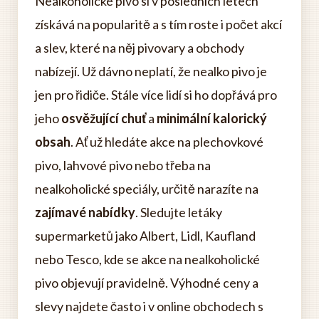
Nealkoholické pivo si v posledních letech
získává na popularitě a s tím roste i počet akcí
a slev, které na něj pivovary a obchody
nabízejí. Už dávno neplatí, že nealko pivo je
jen pro řidiče. Stále více lidí si ho dopřává pro
jeho
osvěžující chuť
a
minimální kalorický
obsah
. Ať už hledáte akce na plechovkové
pivo, lahvové pivo nebo třeba na
nealkoholické speciály, určitě narazíte na
zajímavé nabídky
. Sledujte letáky
supermarketů jako Albert, Lidl, Kaufland
nebo Tesco, kde se akce na nealkoholické
pivo objevují pravidelně. Výhodné ceny a
slevy najdete často i v online obchodech s