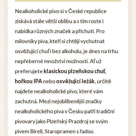
Nealkoholické pivo si v České republice
získává stále větší oblibu a s tím roste i
nabídka různých značek a příchutí. Pro
milovníky piva, kteří si chtějí vychutnat
osvěžující chuť i bez alkoholu, je dnes na trhu
nepřeberné množství možností. Ať už
preferujete
klasickou plzeňskou chuť
,
hořkou IPA
nebo
osvěžující ležák
, určitě
najdete nealkoholické pivo, které vám
zachutná. Mezi nejoblíbenější značky
nealkoholického piva v Česku patří tradiční
pivovary jako Plzeňský Prazdroj se svým
pivem Birell, Staropramen s řadou