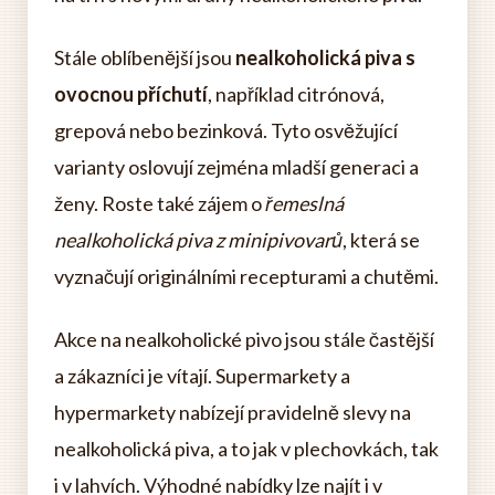
Stále oblíbenější jsou
nealkoholická piva s
ovocnou příchutí
, například citrónová,
grepová nebo bezinková. Tyto osvěžující
varianty oslovují zejména mladší generaci a
ženy. Roste také zájem o
řemeslná
nealkoholická piva z minipivovarů
, která se
vyznačují originálními recepturami a chutěmi.
Akce na nealkoholické pivo jsou stále častější
a zákazníci je vítají. Supermarkety a
hypermarkety nabízejí pravidelně slevy na
nealkoholická piva, a to jak v plechovkách, tak
i v lahvích. Výhodné nabídky lze najít i v