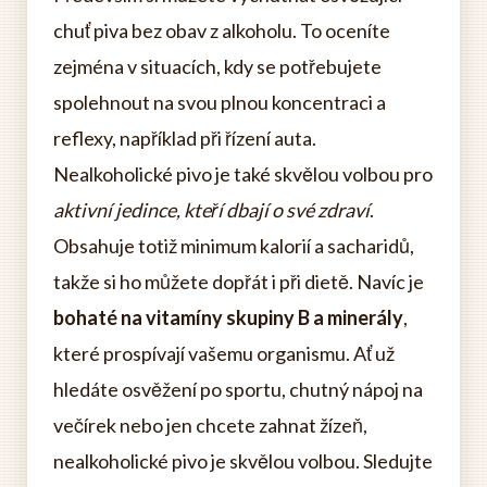
chuť piva bez obav z alkoholu. To oceníte
zejména v situacích, kdy se potřebujete
spolehnout na svou plnou koncentraci a
reflexy, například při řízení auta.
Nealkoholické pivo je také skvělou volbou pro
aktivní jedince, kteří dbají o své zdraví
.
Obsahuje totiž minimum kalorií a sacharidů,
takže si ho můžete dopřát i při dietě. Navíc je
bohaté na vitamíny skupiny B a minerály
,
které prospívají vašemu organismu. Ať už
hledáte osvěžení po sportu, chutný nápoj na
večírek nebo jen chcete zahnat žízeň,
nealkoholické pivo je skvělou volbou. Sledujte