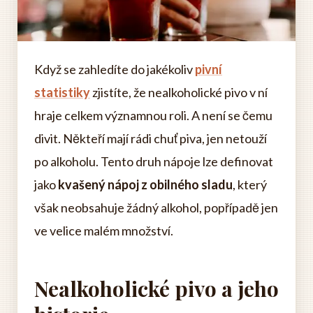
Když se zahledíte do jakékoliv
pivní
statistiky
zjistíte, že nealkoholické pivo v ní
hraje celkem významnou roli. A není se čemu
divit. Někteří mají rádi chuť piva, jen netouží
po alkoholu. Tento druh nápoje lze definovat
jako
kvašený nápoj z obilného sladu
, který
však neobsahuje žádný alkohol, popřípadě jen
ve velice malém množství.
Nealkoholické pivo a jeho