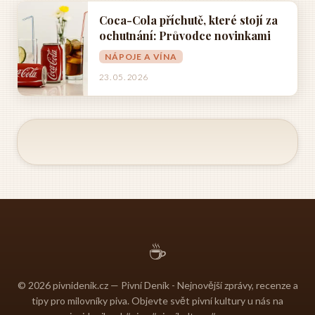
Coca-Cola příchutě, které stojí za
ochutnání: Průvodce novinkami
NÁPOJE A VÍNA
23. 05. 2026
☕
© 2026 pivnidenik.cz — Pivní Deník - Nejnovější zprávy, recenze a
tipy pro milovníky piva. Objevte svět pivní kultury u nás na