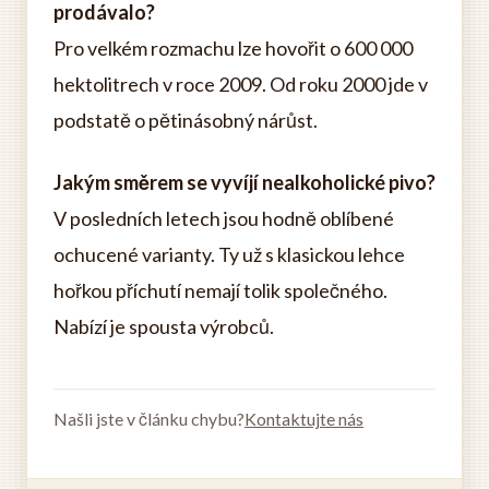
prodávalo?
Pro velkém rozmachu lze hovořit o 600 000
hektolitrech v roce 2009. Od roku 2000 jde v
podstatě o pětinásobný nárůst.
Jakým směrem se vyvíjí nealkoholické pivo?
V posledních letech jsou hodně oblíbené
ochucené varianty. Ty už s klasickou lehce
hořkou příchutí nemají tolik společného.
Nabízí je spousta výrobců.
Našli jste v článku chybu?
Kontaktujte nás