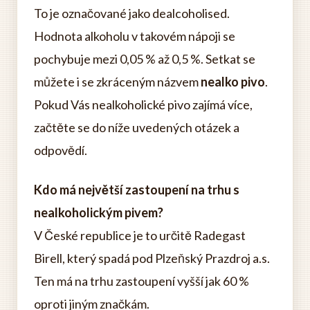
To je označované jako dealcoholised.
Hodnota alkoholu v takovém nápoji se
pochybuje mezi 0,05 % až 0,5 %. Setkat se
můžete i se zkráceným názvem
nealko pivo
.
Pokud Vás nealkoholické pivo zajímá více,
začtěte se do níže uvedených otázek a
odpovědí.
Kdo má největší zastoupení na trhu s
nealkoholickým pivem?
V České republice je to určitě Radegast
Birell, který spadá pod Plzeňský Prazdroj a.s.
Ten má na trhu zastoupení vyšší jak 60 %
oproti jiným značkám.