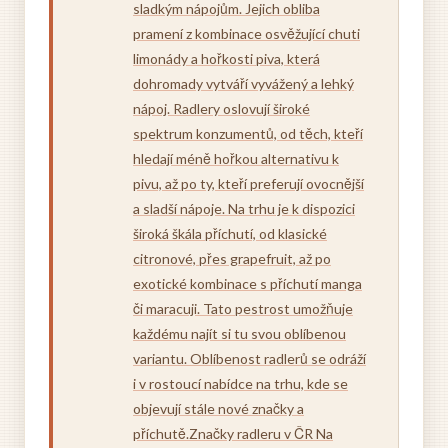
sladkým nápojům. Jejich obliba
pramení z kombinace osvěžující chuti
limonády a hořkosti piva, která
dohromady vytváří vyvážený a lehký
nápoj. Radlery oslovují široké
spektrum konzumentů, od těch, kteří
hledají méně hořkou alternativu k
pivu, až po ty, kteří preferují ovocnější
a sladší nápoje. Na trhu je k dispozici
široká škála příchutí, od klasické
citronové, přes grapefruit, až po
exotické kombinace s příchutí manga
či maracuji. Tato pestrost umožňuje
každému najít si tu svou oblíbenou
variantu. Oblíbenost radlerů se odráží
i v rostoucí nabídce na trhu, kde se
objevují stále nové značky a
příchutě.Značky radleru v ČR Na