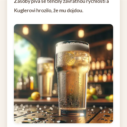
Zásoby piva se tenčily závratnou rychlostí a
Kuglerovi hrozilo, že mu dojdou.