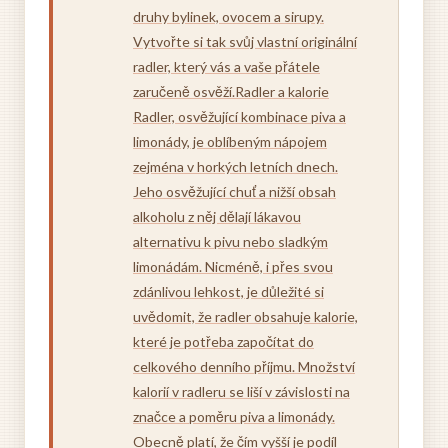
druhy bylinek, ovocem a sirupy.
Vytvořte si tak svůj vlastní originální
radler, který vás a vaše přátele
zaručeně osvěží.Radler a kalorie
Radler, osvěžující kombinace piva a
limonády, je oblíbeným nápojem
zejména v horkých letních dnech.
Jeho osvěžující chuť a nižší obsah
alkoholu z něj dělají lákavou
alternativu k pivu nebo sladkým
limonádám. Nicméně, i přes svou
zdánlivou lehkost, je důležité si
uvědomit, že radler obsahuje kalorie,
které je potřeba započítat do
celkového denního příjmu. Množství
kalorií v radleru se liší v závislosti na
značce a poměru piva a limonády.
Obecně platí, že čím vyšší je podíl