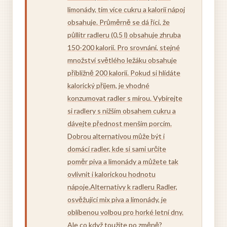
limonády, tím více cukru a kalorií nápoj
obsahuje. Průměrně se dá říci, že
půllitr radleru (0,5 l) obsahuje zhruba
150-200 kalorií. Pro srovnání, stejné
množství světlého ležáku obsahuje
přibližně 200 kalorií. Pokud si hlídáte
kalorický příjem, je vhodné
konzumovat radler s mírou. Vybírejte
si radlery s nižším obsahem cukru a
dávejte přednost menším porcím.
Dobrou alternativou může být i
domácí radler, kde si sami určíte
poměr piva a limonády a můžete tak
ovlivnit i kalorickou hodnotu
nápoje.Alternativy k radleru Radler,
osvěžující mix piva a limonády, je
oblíbenou volbou pro horké letní dny.
Ale co když toužíte po změně?