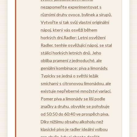
nezapomeňte experimentovat s
různými druhy ovoce, bylinek a sirupů.
Vytvořte si tak svůj vlastní originální
nápoj, který vás osvěží během
horkých dní.Radler: Letní osvěžení
Radler, tenhle osvěžující nápoj, se stal
stálicí horkých letních dnů. Jeho
obliba pramení z jednoduché, ale
geniální kombinace: piva a limonády.
Typicky se jedná o světlý ležák
smíchaný s citronovou limonádou, ale
existuje nepřeberné množství variací.
Pomer piva a limonády se liší podle
značky a druhu, obvykle se pohybuje
od 50:50 do 60:40 ve prospěch piva.
Díky nižšímu obsahu alkoholu než
klasické pivo je radler ideální volbou
pro chvíle, kdy si chcete dopřát