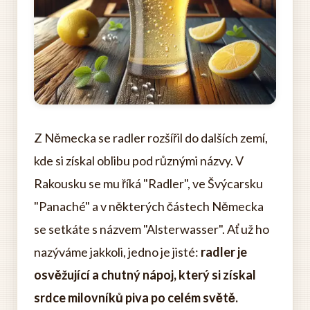
Z Německa se radler rozšířil do dalších zemí,
kde si získal oblibu pod různými názvy. V
Rakousku se mu říká "Radler", ve Švýcarsku
"Panaché" a v některých částech Německa
se setkáte s názvem "Alsterwasser". Ať už ho
nazýváme jakkoli, jedno je jisté:
radler je
osvěžující a chutný nápoj, který si získal
srdce milovníků piva po celém světě.