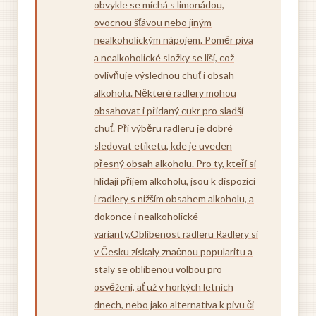
obvykle se míchá s limonádou,
ovocnou šťávou nebo jiným
nealkoholickým nápojem. Poměr piva
a nealkoholické složky se liší, což
ovlivňuje výslednou chuť i obsah
alkoholu. Některé radlery mohou
obsahovat i přidaný cukr pro sladší
chuť. Při výběru radleru je dobré
sledovat etiketu, kde je uveden
přesný obsah alkoholu. Pro ty, kteří si
hlídají příjem alkoholu, jsou k dispozici
i radlery s nižším obsahem alkoholu, a
dokonce i nealkoholické
varianty.Oblíbenost radleru Radlery si
v Česku získaly značnou popularitu a
staly se oblíbenou volbou pro
osvěžení, ať už v horkých letních
dnech, nebo jako alternativa k pivu či