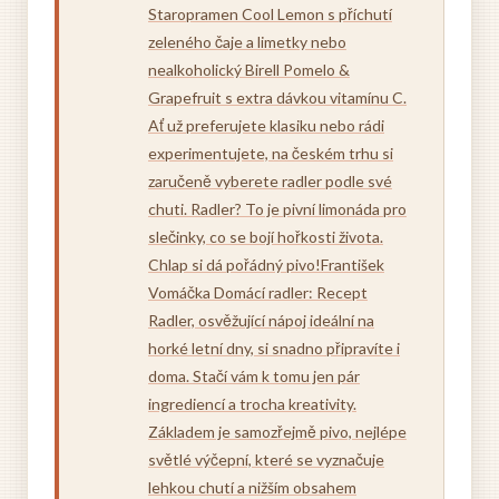
Staropramen Cool Lemon s příchutí
zeleného čaje a limetky nebo
nealkoholický Birell Pomelo &
Grapefruit s extra dávkou vitamínu C.
Ať už preferujete klasiku nebo rádi
experimentujete, na českém trhu si
zaručeně vyberete radler podle své
chuti. Radler? To je pivní limonáda pro
slečinky, co se bojí hořkosti života.
Chlap si dá pořádný pivo!František
Vomáčka Domácí radler: Recept
Radler, osvěžující nápoj ideální na
horké letní dny, si snadno připravíte i
doma. Stačí vám k tomu jen pár
ingrediencí a trocha kreativity.
Základem je samozřejmě pivo, nejlépe
světlé výčepní, které se vyznačuje
lehkou chutí a nižším obsahem