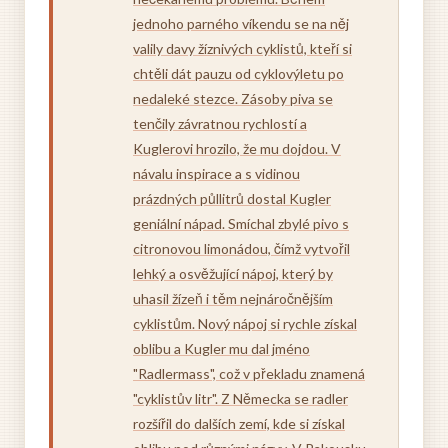
jednoho parného víkendu se na něj
valily davy žíznivých cyklistů, kteří si
chtěli dát pauzu od cyklovýletu po
nedaleké stezce. Zásoby piva se
tenčily závratnou rychlostí a
Kuglerovi hrozilo, že mu dojdou. V
návalu inspirace a s vidinou
prázdných půllitrů dostal Kugler
geniální nápad. Smíchal zbylé pivo s
citronovou limonádou, čímž vytvořil
lehký a osvěžující nápoj, který by
uhasil žízeň i těm nejnáročnějším
cyklistům. Nový nápoj si rychle získal
oblibu a Kugler mu dal jméno
"Radlermass", což v překladu znamená
"cyklistův litr". Z Německa se radler
rozšířil do dalších zemí, kde si získal