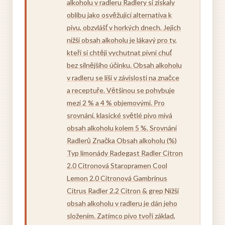
alkoholu v radleru Radlery si získaly
oblibu jako osvěžující alternativa k
pivu, obzvlášť v horkých dnech. Jejich
nižší obsah alkoholu je lákavý pro ty,
kteří si chtějí vychutnat pivní chuť
bez silnějšího účinku. Obsah alkoholu
v radleru se liší v závislosti na značce
a receptuře. Většinou se pohybuje
mezi 2 % a 4 % objemovými. Pro
srovnání, klasické světlé pivo mívá
obsah alkoholu kolem 5 %. Srovnání
Radlerů Značka Obsah alkoholu (%)
Typ limonády Radegast Radler Citron
2.0 Citronová Staropramen Cool
Lemon 2.0 Citronová Gambrinus
Citrus Radler 2.2 Citron & grep Nižší
obsah alkoholu v radleru je dán jeho
složením. Zatímco pivo tvoří základ,