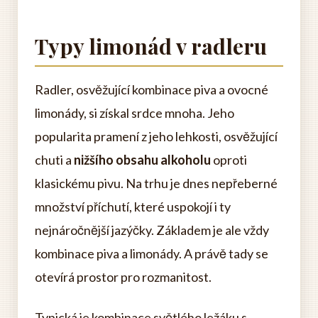
Typy limonád v radleru
Radler, osvěžující kombinace piva a ovocné
limonády, si získal srdce mnoha. Jeho
popularita pramení z jeho lehkosti, osvěžující
chuti a
nižšího obsahu alkoholu
oproti
klasickému pivu. Na trhu je dnes nepřeberné
množství příchutí, které uspokojí i ty
nejnáročnější jazýčky. Základem je ale vždy
kombinace piva a limonády. A právě tady se
otevírá prostor pro rozmanitost.
Typická je kombinace světlého ležáku s