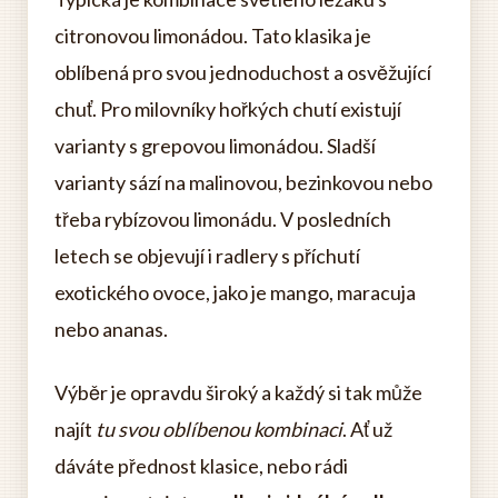
citronovou limonádou. Tato klasika je
oblíbená pro svou jednoduchost a osvěžující
chuť. Pro milovníky hořkých chutí existují
varianty s grepovou limonádou. Sladší
varianty sází na malinovou, bezinkovou nebo
třeba rybízovou limonádu. V posledních
letech se objevují i radlery s příchutí
exotického ovoce, jako je mango, maracuja
nebo ananas.
Výběr je opravdu široký a každý si tak může
najít
tu svou oblíbenou kombinaci
. Ať už
dáváte přednost klasice, nebo rádi