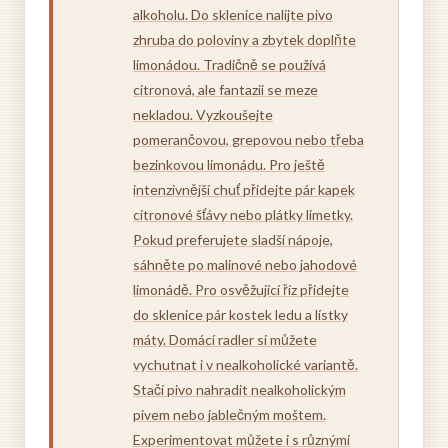
alkoholu. Do sklenice nalijte pivo
zhruba do poloviny a zbytek doplňte
limonádou. Tradičně se používá
citronová, ale fantazii se meze
nekladou. Vyzkoušejte
pomerančovou, grepovou nebo třeba
bezinkovou limonádu. Pro ještě
intenzivnější chuť přidejte pár kapek
citronové šťávy nebo plátky limetky.
Pokud preferujete sladší nápoje,
sáhněte po malinové nebo jahodové
limonádě. Pro osvěžující říz přidejte
do sklenice pár kostek ledu a lístky
máty. Domácí radler si můžete
vychutnat i v nealkoholické variantě.
Stačí pivo nahradit nealkoholickým
pivem nebo jablečným moštem.
Experimentovat můžete i s různými