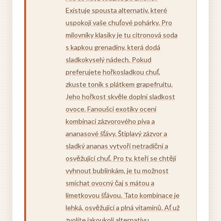
Existuje spousta alternativ, které
uspokojí vaše chuťové pohárky. Pro
milovníky klasiky je tu citronová soda
s kapkou grenadiny, která dodá
sladkokyselý nádech. Pokud
preferujete hořkosladkou chuť,
zkuste tonik s plátkem grapefruitu.
Jeho hořkost skvěle doplní sladkost
ovoce. Fanoušci exotiky ocení
kombinaci zázvorového piva a
ananasové šťávy. Štiplavý zázvor a
sladký ananas vytvoří netradiční a
osvěžující chuť. Pro ty, kteří se chtějí
vyhnout bublinkám, je tu možnost
smíchat ovocný čaj s mátou a
limetkovou šťávou. Tato kombinace je
lehká, osvěžující a plná vitamínů. Ať už
zvolíte jakoukoli alternativu,