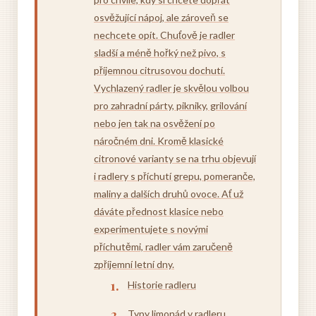
osvěžující nápoj, ale zároveň se
nechcete opít. Chuťově je radler
sladší a méně hořký než pivo, s
příjemnou citrusovou dochutí.
Vychlazený radler je skvělou volbou
pro zahradní párty, pikniky, grilování
nebo jen tak na osvěžení po
náročném dni. Kromě klasické
citronové varianty se na trhu objevují
i radlery s příchutí grepu, pomeranče,
maliny a dalších druhů ovoce. Ať už
dáváte přednost klasice nebo
experimentujete s novými
příchutěmi, radler vám zaručeně
zpříjemní letní dny.
Historie radleru
Typy limonád v radleru