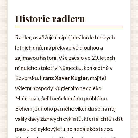
Historie radleru
Radler, osvěžující nápoj ideální do horkých
letních dnů, má překvapivě dlouhou a
zajímavou historii. Vše začalo ve 20. letech
minulého století v Německu, konkrétně v
Bavorsku.
Franz Xaver Kugler
, majitel
výletní hospody Kugleralm nedaleko
Mnichova, čelil nečekanému problému.
Během jednoho parného víkendu se na něj
valily davy žíznivých cyklistů, kteří si chtěli dát
pauzu od cyklovýletu po nedaleké stezce.