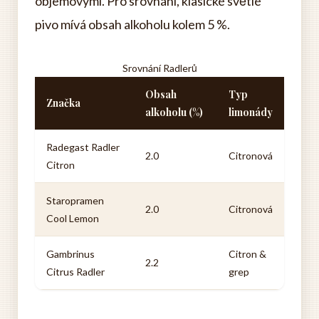
objemovými. Pro srovnání, klasické světlé
pivo mívá obsah alkoholu kolem 5 %.
Srovnání Radlerů
Obsah
Typ
Značka
alkoholu (%)
limonády
Radegast Radler
2.0
Citronová
Citron
Staropramen
2.0
Citronová
Cool Lemon
Gambrinus
Citron &
2.2
Citrus Radler
grep