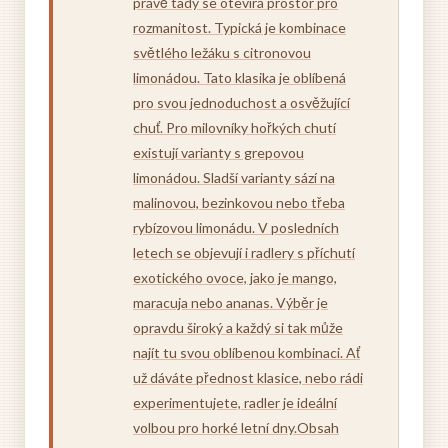
právě tady se otevírá prostor pro
rozmanitost. Typická je kombinace
světlého ležáku s citronovou
limonádou. Tato klasika je oblíbená
pro svou jednoduchost a osvěžující
chuť. Pro milovníky hořkých chutí
existují varianty s grepovou
limonádou. Sladší varianty sází na
malinovou, bezinkovou nebo třeba
rybízovou limonádu. V posledních
letech se objevují i radlery s příchutí
exotického ovoce, jako je mango,
maracuja nebo ananas. Výběr je
opravdu široký a každý si tak může
najít tu svou oblíbenou kombinaci. Ať
už dáváte přednost klasice, nebo rádi
experimentujete, radler je ideální
volbou pro horké letní dny.Obsah