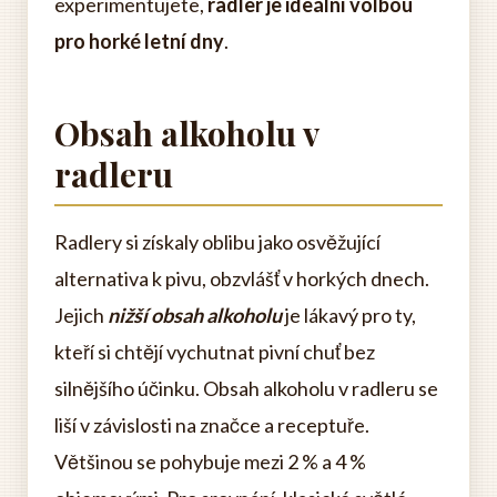
experimentujete,
radler je ideální volbou
pro horké letní dny
.
Obsah alkoholu v
radleru
Radlery si získaly oblibu jako osvěžující
alternativa k pivu, obzvlášť v horkých dnech.
Jejich
nižší obsah alkoholu
je lákavý pro ty,
kteří si chtějí vychutnat pivní chuť bez
silnějšího účinku. Obsah alkoholu v radleru se
liší v závislosti na značce a receptuře.
Většinou se pohybuje mezi 2 % a 4 %