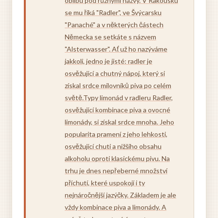
oblibu pod různými názvy. V Rakousku
se mu říká "Radler", ve Švýcarsku
"Panaché" a v některých částech
Německa se setkáte s názvem
"Alsterwasser". Ať už ho nazýváme
jakkoli, jedno je jisté: radler je
osvěžující a chutný nápoj, který si
získal srdce milovníků piva po celém
světě.Typy limonád v radleru Radler,
osvěžující kombinace piva a ovocné
limonády, si získal srdce mnoha. Jeho
popularita pramení z jeho lehkosti,
osvěžující chuti a nižšího obsahu
alkoholu oproti klasickému pivu. Na
trhu je dnes nepřeberné množství
příchutí, které uspokojí i ty
nejnáročnější jazýčky. Základem je ale
vždy kombinace piva a limonády. A