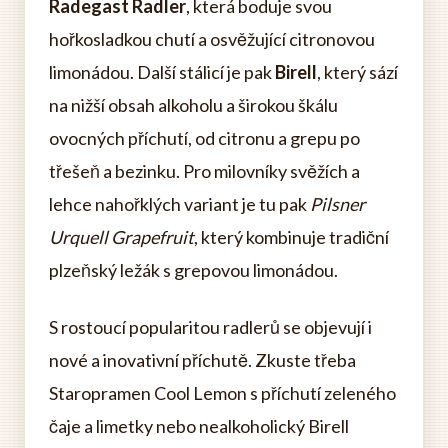
Radegast Radler
, která boduje svou
hořkosladkou chutí a osvěžující citronovou
limonádou. Další stálicí je pak
Birell
, který sází
na nižší obsah alkoholu a širokou škálu
ovocných příchutí, od citronu a grepu po
třešeň a bezinku. Pro milovníky svěžích a
lehce nahořklých variant je tu pak
Pilsner
Urquell Grapefruit
, který kombinuje tradiční
plzeňský ležák s grepovou limonádou.
S rostoucí popularitou radlerů se objevují i
nové a inovativní příchutě. Zkuste třeba
Staropramen Cool Lemon s příchutí zeleného
čaje a limetky nebo nealkoholický Birell