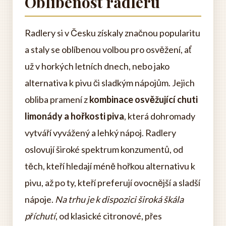
Oblíbenost radleru
Radlery si v Česku získaly značnou popularitu
a staly se oblíbenou volbou pro osvěžení, ať
už v horkých letních dnech, nebo jako
alternativa k pivu či sladkým nápojům. Jejich
obliba pramení z
kombinace osvěžující chuti
limonády a hořkosti piva
, která dohromady
vytváří vyvážený a lehký nápoj. Radlery
oslovují široké spektrum konzumentů, od
těch, kteří hledají méně hořkou alternativu k
pivu, až po ty, kteří preferují ovocnější a sladší
nápoje.
Na trhu je k dispozici široká škála
příchutí
, od klasické citronové, přes