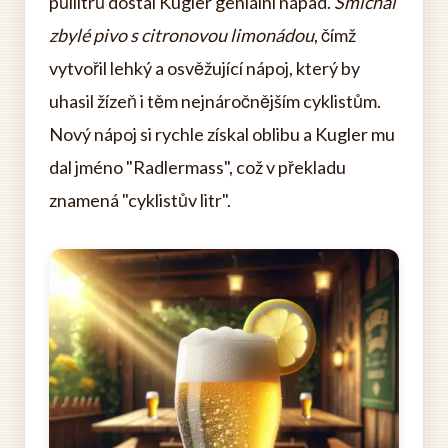
půllitrů dostal Kugler geniální nápad.
Smíchal
zbylé pivo s citronovou limonádou
, čímž
vytvořil lehký a osvěžující nápoj, který by
uhasil žízeň i těm nejnáročnějším cyklistům.
Nový nápoj si rychle získal oblibu a Kugler mu
dal jméno "Radlermass", což v překladu
znamená "cyklistův litr".