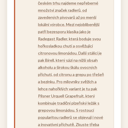
českém trhu najdeme nepřeberné
množství značek radlerů, od
zavedených pivovarů až po menší
lokální výrobce. Mezi nejoblíbenější
patří bezesporu klasika jako je
Radegast Radler, která boduje svou
hořkosladkou chutí a osvěžující
citronovou limonádou. Další stálicí je
pak Birell, který sází na nižší obsah
alkoholu a širokou škálu ovocných
příchutí, od citronu a grepu po třešeň
a bezinku. Pro milovníky svěžích a
lehce nahořklých variant je tu pak
Pilsner Urquell Grapefruit, který
kombinuje tradiční plzeňský ležák s
grepovou limonádou. S rostoucí
popularitou radlerů se objevují i nové
a inovativní příchutě. Zkuste třeba