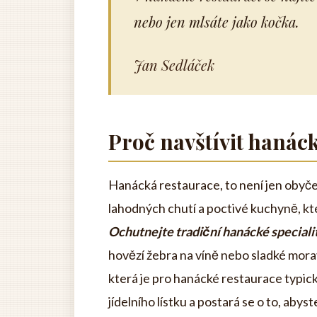
nebo jen mlsáte jako kočka.
Jan Sedláček
Proč navštívit hanác
Hanácká restaurace, to není jen obyčej
lahodných chutí a poctivé kuchyně, kt
Ochutnejte tradiční hanácké speciali
hovězí žebra na víně nebo sladké mora
která je pro hanácké restaurace typick
jídelního lístku a postará se o to, aby