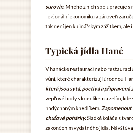
surovin.
Mnoho z nich spolupracuje s m
regionální ekonomiku a zároveň zaruču
tak není jen kulinářským zážitkem, ale 
Typická jídla Hané
V hanácké restauraci nebo restauraci 
vůní, které charakterizují úrodnou Ha
která jsou sytá, poctivá a připravená 
vepřové hody s knedlíkem a zelím, kde
nadýchaným knedlíkem.
Zapomenout n
chuťové pohárky.
Sladké koláče s tva
zakončením vydatného jídla. Návštěva 