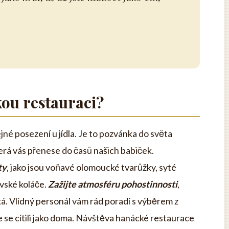
kou restauraci?
né posezení u jídla. Je to pozvánka do světa
erá vás přenese do časů našich babiček.
ty
, jako jsou voňavé olomoucké tvarůžky, syté
vské koláče.
Zažijte atmosféru pohostinnosti
,
á. Vlídný personál vám rád poradí s výběrem z
ste se cítili jako doma. Návštěva hanácké restaurace