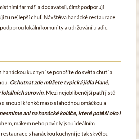
ístními farmáři a dodavateli, čímž podporují
jí tu nejlepší chuť. Návštěva hanácké restaurace
i podporou lokální komunity a udržování tradic.
s hanáckou kuchyní se ponoříte do světa chutí a
nou.
Ochutnat zde můžete typická jídla Hané,
z lokálních surovin.
Mezi nejoblíbenější patří jistě
 se snoubí křehké maso s lahodnou omáčkou a
esmíme ani na hanácké koláče, které potěší oko i
rohem, mákem nebo povidly jsou ideálním
restaurace s hanáckou kuchyní je tak skvělou