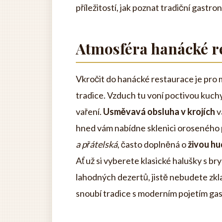
příležitostí, jak poznat tradiční gastro
Atmosféra hanácké r
Vkročit do hanácké restaurace je pro 
tradice. Vzduch tu voní poctivou kuchyn
vaření.
Usměvavá obsluha v krojích
v
hned vám nabídne sklenici oroseného p
a přátelská
, často doplněná o
živou h
Ať už si vyberete klasické halušky s b
lahodných dezertů, jistě nebudete zkl
snoubí tradice s moderním pojetím gast