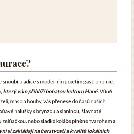
taurace?
se snoubí tradice s moderním pojetím gastronomie.
ek, který vám přiblíží bohatou kulturu Hané.
Vůně
 zelí, maso a houby, vás přenese do časů našich
ňavé halušky s brynzou a slaninou, šťavnaté
u zelňačkou, nebo sladké koláče plněné tvarohem a
 si zakládají na čerstvosti a kvalitě lokálních