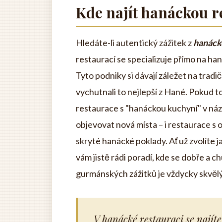
Kde najít hanáckou r
Hledáte-li autentický zážitek z
hanáck
restaurací se specializuje přímo na han
Tyto podniky si dávají záležet na tradi
vychutnali to nejlepší z Hané. Pokud t
restaurace s "hanáckou kuchyní" v ná
objevovat nová místa – i restaurace s
skryté hanácké poklady. Ať už zvolíte 
vám jistě rádi poradí, kde se dobře a c
gurmánských zážitků je vždycky skvěl
V hanácké restauraci se najíte 