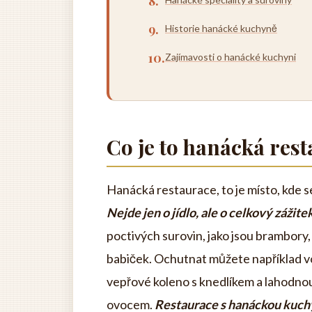
Historie hanácké kuchyně
Zajímavosti o hanácké kuchyni
Co je to hanácká res
Hanácká restaurace, to je místo, kde 
Nejde jen o jídlo, ale o celkový zážit
poctivých surovin, jako jsou brambory,
babiček. Ochutnat můžete například vo
vepřové koleno s knedlíkem a lahodno
ovocem.
Restaurace s hanáckou kuchyní