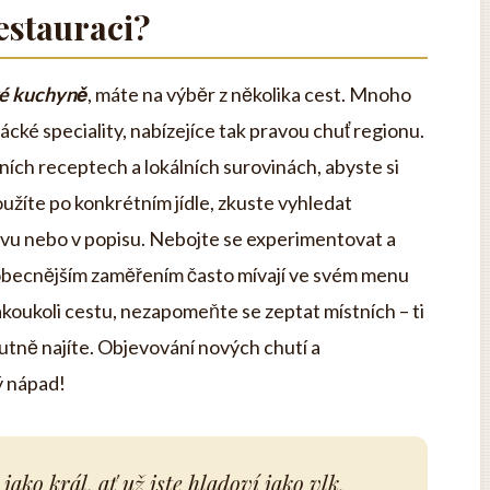
estauraci?
é kuchyně
, máte na výběr z několika cest. Mnoho
ácké speciality, nabízejíce tak pravou chuť regionu.
čních receptech a lokálních surovinách, abyste si
oužíte po konkrétním jídle, zkuste vyhledat
zvu nebo v popisu. Nebojte se experimentovat a
 obecnějším zaměřením často mívají ve svém menu
jakoukoli cestu, nezapomeňte se zeptat místních – ti
hutně najíte. Objevování nových chutí a
ý nápad!
jako král, ať už jste hladoví jako vlk,