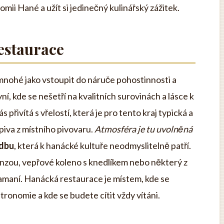
nomii Hané a užít si jedinečný kulinářský zážitek.
estaurace
mnohé jako vstoupit do náruče pohostinnosti a
í, kde se nešetří na kvalitních surovinách a lásce k
ás přivítá s vřelostí, která je pro tento kraj typická a
iva z místního pivovaru.
Atmosféra je tu uvolněná
udbu
, která k hanácké kultuře neodmyslitelně patří.
rynzou, vepřové koleno s knedlíkem nebo některý z
amaní. Hanácká restaurace je místem, kde se
ronomie a kde se budete cítit vždy vítáni.