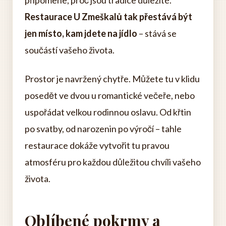
připomene, proč jsou tradice důležité.
Restaurace U Zmeškalů tak přestává být
jen místo, kam jdete na jídlo
– stává se
součástí vašeho života.
Prostor je navržený chytře. Můžete tu v klidu
posedět ve dvou u romantické večeře, nebo
uspořádat velkou rodinnou oslavu. Od křtin
po svatby, od narozenin po výročí – tahle
restaurace dokáže vytvořit tu pravou
atmosféru pro každou důležitou chvíli vašeho
života.
Oblíbené pokrmy a