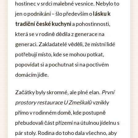
hostinec v srdci malebné vesnice. Nebylo to
jen o podnikání – šlo především o
lásku k
tradiční české kuchyni
a pohostinnosti,
která se v rodině dědila z generace na
generaci. Zakladatelé věděli, že místní lidé
potřebují místo, kde se mohou potkat,
popovídat si a pochutnat si na poctivém
domácím jídle.
Začátky byly skromné, ale plné elan.
První
prostory restaurace U Zmeškalů
vznikly
přímo v rodinném domě, kde postupně
přebudovali část přízemí na útulnou jídelnu s
pár stoly. Rodina do toho dala všechno, aby