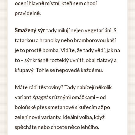
ocení hlavně místní, kteří sem chodí
pravidelně.
Smažený sýr
tady milují nejen vegetariáni. S
tatarkou a hranolky nebo bramborovou kaší
je to prostě bomba. Vidíte, že tady vědí, jak na
to – sýr krásně rozteklý uvnitř, obal zlatavý a
křupavý. Tohle se nepovedé každému.
Máte rádi těstoviny? Tady nabízejí několik
variant
špaget
s různými omáčkami – od
boloňské přes smetanové s kuřecím až po
zeleninové varianty. Ideální volba, když
spěcháte nebo chcete něco lehčího.