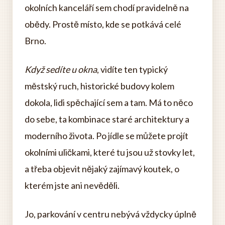
okolních kanceláří sem chodí pravidelně na
obědy. Prostě místo, kde se potkává celé
Brno.
Když sedíte u okna
, vidíte ten typický
městský ruch, historické budovy kolem
dokola, lidi spěchající sem a tam. Má to něco
do sebe, ta kombinace staré architektury a
moderního života. Po jídle se můžete projít
okolními uličkami, které tu jsou už stovky let,
a třeba objevit nějaký zajímavý koutek, o
kterém jste ani nevěděli.
Jo, parkování v centru nebývá vždycky úplně