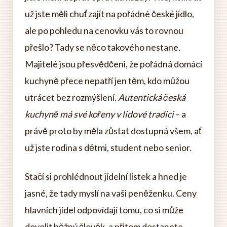
už jste měli chuť zajít na pořádné české jídlo,
ale po pohledu na cenovku vás to rovnou
přešlo? Tady se něco takového nestane.
Majitelé jsou přesvědčeni, že pořádná domácí
kuchyně přece nepatří jen těm, kdo můžou
utrácet bez rozmýšlení.
Autentická česká
kuchyně má své kořeny v lidové tradici
– a
právě proto by měla zůstat dostupná všem, ať
už jste rodina s dětmi, student nebo senior.
Stačí si prohlédnout jídelní lístek a hned je
jasné, že tady myslí na vaši peněženku. Ceny
hlavních jídel odpovídají tomu, co si může
dovolit běžný člověk, a přitom dostanete