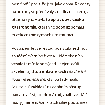
hosté měli pocit, že jsou jako doma. Recepty
na pokrmy se předávaly z matky na dceru, z
otce na syna – byla to
opravdová česká
gastronomie
, která v té době už pomalu
mizela z nabídky mnoha restaurací.
Postupem let se restaurace stala nedílnou
součástí místního života. Lidé z okolních
vesnic i z města sem jezdili nejen kvůli
skvělému jídlu, ale hlavně kvůli
té zvláštní
rodinné atmosféře
, kterou tady našli.
Majitelé si zakládali na osobním přístupu –
pamatovali si, co kdo má rád, znali své stálé
hosty jménem. Vzniklo tak silné pouto mezi