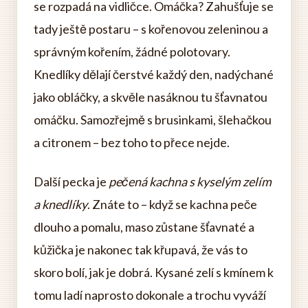
se rozpadá na vidličce. Omáčka? Zahušťuje se
tady ještě postaru – s kořenovou zeleninou a
správným kořením, žádné polotovary.
Knedlíky dělají čerstvé každý den, nadýchané
jako obláčky, a skvěle nasáknou tu šťavnatou
omáčku. Samozřejmě s brusinkami, šlehačkou
a citronem – bez toho to přece nejde.
Další pecka je
pečená kachna s kyselým zelím
a knedlíky
. Znáte to – když se kachna peče
dlouho a pomalu, maso zůstane šťavnaté a
kůžička je nakonec tak křupavá, že vás to
skoro bolí, jak je dobrá. Kysané zelí s kmínem k
tomu ladí naprosto dokonale a trochu vyváží