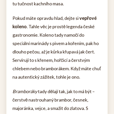
tu tučnost kachního masa.
Pokud máte opravdu hlad, dejte si
vepřové
koleno
. Tahle věc je prostě legenda české
gastronomie. Koleno tady namočí do
speciální marinády s pivem a kořením, pak ho
dlouho pečou, až je kůrka křupavá jak čert.
Servírují to s křenem, hořčicí a čerstvým
chlebem nebo bramborákem. Když máte chuť
na autentický zážitek, tohle je ono.
Bramboráky
tady dělají tak, jak to má být –
čerstvě nastrouhaný brambor, česnek,
majoránka, vejce, a smažit do zlatova. S