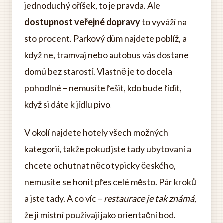
jednoduchý oříšek, to je pravda. Ale
dostupnost veřejné dopravy
to vyváží na
sto procent. Parkový dům najdete poblíž, a
když ne, tramvaj nebo autobus vás dostane
domů bez starostí. Vlastně je to docela
pohodlné – nemusíte řešit, kdo bude řídit,
když si dáte k jídlu pivo.
V okolí najdete hotely všech možných
kategorií, takže pokud jste tady ubytovaní a
chcete ochutnat něco typicky českého,
nemusíte se honit přes celé město. Pár kroků
a jste tady. A co víc –
restaurace je tak známá
,
že ji místní používají jako orientační bod.