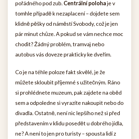
pořádného pod zub.
Centrální poloha
je v
tomhle případě k nezaplacení – dojdete sem
klidně pěšky od náměstí Svobody, což je jen
pár minut chůze. A pokud se vám nechce moc
chodit? Žádný problém, tramvaj nebo
autobus vás doveze prakticky ke dveřím.
Co je na téhle poloze fakt skvělé, je že
můžete skloubit příjemné s užitečným. Ráno
si prohlédnete muzeum, pak zajdete na oběd
sem a odpoledne si vyrazíte nakoupit nebo do
divadla. Ostatně, není nic lepšího než si před
představením v klidu posedět u dobrého jídla,
ne? A není to jen pro turisty – spousta lidí z