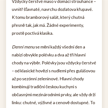
Vždycky čerstvé maso v domácí strouhance –
uvnitř šťavnaté, navrchu dozlatova křupavé.
K tomu bramborový salát, který chutná
přesně tak, jak má. Žádné experimenty,
prostě poctivá klasika.
Denní menu
se mění každý všední den a
nabízí obvykle polévku a dva až tři hlavní
chody na výběr. Polévky jsou vždycky čerstvé
– od klasické hovězí s nudlemi přes gulášovou
až po sezónní zeleninové. Hlavní chody
kombinují tradiční českou kuchyni s
občasnými mezinárodními prvky, ale vždy drží
linku: chutné, výživné a cenově dostupné. To