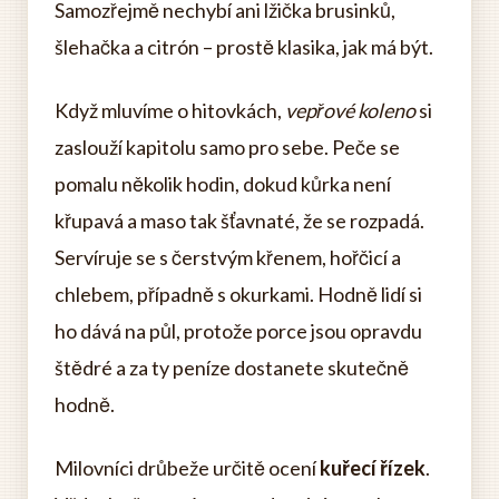
Samozřejmě nechybí ani lžička brusinků,
šlehačka a citrón – prostě klasika, jak má být.
Když mluvíme o hitovkách,
vepřové koleno
si
zaslouží kapitolu samo pro sebe. Peče se
pomalu několik hodin, dokud kůrka není
křupavá a maso tak šťavnaté, že se rozpadá.
Servíruje se s čerstvým křenem, hořčicí a
chlebem, případně s okurkami. Hodně lidí si
ho dává na půl, protože porce jsou opravdu
štědré a za ty peníze dostanete skutečně
hodně.
Milovníci drůbeže určitě ocení
kuřecí řízek
.