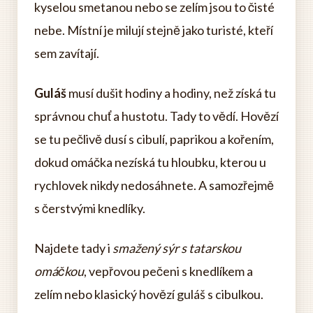
kyselou smetanou nebo se zelím jsou to čisté
nebe. Místní je milují stejně jako turisté, kteří
sem zavítají.
Guláš
musí dušit hodiny a hodiny, než získá tu
správnou chuť a hustotu. Tady to vědí. Hovězí
se tu pečlivě dusí s cibulí, paprikou a kořením,
dokud omáčka nezíská tu hloubku, kterou u
rychlovek nikdy nedosáhnete. A samozřejmě
s čerstvými knedlíky.
Najdete tady i
smažený sýr s tatarskou
omáčkou
, vepřovou pečeni s knedlíkem a
zelím nebo klasický hovězí guláš s cibulkou.