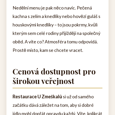
Nedělní menu je pak něco navíc. Pečená
kachna s zelím a knedlíky nebo hovězí guláš s
houskovými knedlíky – to jsou pokrmy, kvůli
kterým sem celé rodiny přijíždějí na společný
oběd. A víte co? Atmosféra tomu odpovídá.
Prostě místo, kam se chcete vracet.
Cenová dostupnost pro
širokou veřejnost
Restaurace U Zmeškalů
si už od samého
začátku dává záležet na tom, aby si dobré
jídlo mohl dopřát opravdu každý. Víte, kolikrát