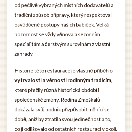
od pečlivě vybraných místních dodavatelů a
tradiční způsob přípravy, který respektoval
osvědčené postupy našich babiček. Velká
pozornost se vždy věnovala sezonním
specialitám a čerstvým surovinám z vlastní
zahrady.
Historie této restaurace je vlastně příběh o
vytrvalosti a věrnosti rodinným tradicím
,
které přežily různá historická období i
společenské změny. Rodina Zmeškalů
dokázala svůj podnik přizpůsobit měnící se
době, aniž by ztratila svou jedinečnost a to,
co ji odlišovalo od ostatních restaurací v okolí.