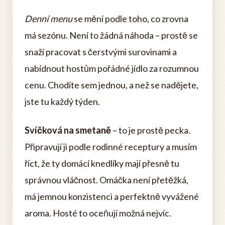
Denní menu
se mění podle toho, co zrovna
má sezónu. Není to žádná náhoda – prostě se
snaží pracovat s čerstvými surovinami a
nabídnout hostům pořádné jídlo za rozumnou
cenu. Chodíte sem jednou, a než se nadějete,
jste tu každý týden.
Svíčková na smetaně
– to je prostě pecka.
Připravují ji podle rodinné receptury a musím
říct, že ty domácí knedlíky mají přesně tu
správnou vláčnost. Omáčka není přetěžká,
má jemnou konzistenci a perfektně vyvážené
aroma. Hosté to oceňují možná nejvíc.