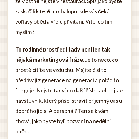
že vlastně nejste v restauraci. Spíš jako byste
zaskočili k tetě na chalupu, kde vás čeká
voňavý oběd a vřelé přivítání. Víte, co tím
myslím?
To rodinné prostředí tady není jen tak
nějaká marketingová fráze.
Je to něco, co
prostě cítíte ve vzduchu. Majitelé si to
předávají z generace na generaci a pořád to
funguje. Nejste tady jen další číslo stolu – jste
návštěvník, který přišel strávit příjemný čas u
dobrého jídla. A personál? Ten se k vám
chová, jako byste byli pozvaní na nedělní
oběd.