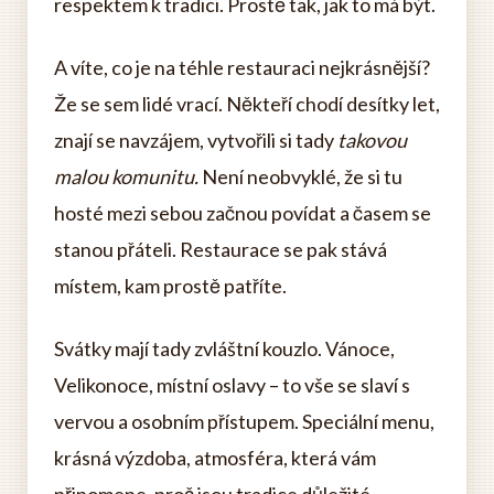
respektem k tradici. Prostě tak, jak to má být.
A víte, co je na téhle restauraci nejkrásnější?
Že se sem lidé vrací. Někteří chodí desítky let,
znají se navzájem, vytvořili si tady
takovou
malou komunitu.
Není neobvyklé, že si tu
hosté mezi sebou začnou povídat a časem se
stanou přáteli. Restaurace se pak stává
místem, kam prostě patříte.
Svátky mají tady zvláštní kouzlo. Vánoce,
Velikonoce, místní oslavy – to vše se slaví s
vervou a osobním přístupem. Speciální menu,
krásná výzdoba, atmosféra, která vám