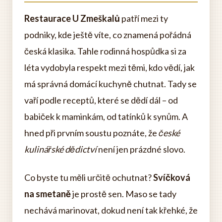
Restaurace U Zmeškalů
patří mezi ty
podniky, kde ještě víte, co znamená pořádná
česká klasika. Tahle rodinná hospůdka si za
léta vydobyla respekt mezi těmi, kdo vědí, jak
má správná domácí kuchyně chutnat. Tady se
vaří podle receptů, které se dědí dál – od
babiček k maminkám, od tatínků k synům. A
hned při prvním soustu poznáte, že
české
kulinářské dědictví
není jen prázdné slovo.
Co byste tu měli určitě ochutnat?
Svíčková
na smetaně
je prostě sen. Maso se tady
nechává marinovat, dokud není tak křehké, že