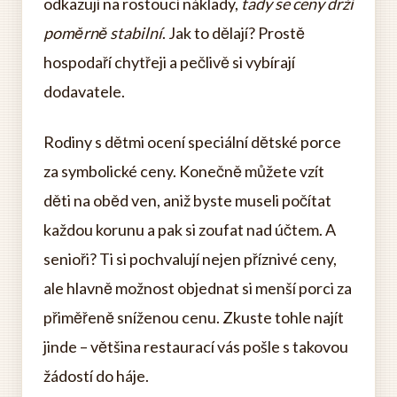
odkazují na rostoucí náklady,
tady se ceny drží
poměrně stabilní
. Jak to dělají? Prostě
hospodaří chytřeji a pečlivě si vybírají
dodavatele.
Rodiny s dětmi ocení speciální dětské porce
za symbolické ceny. Konečně můžete vzít
děti na oběd ven, aniž byste museli počítat
každou korunu a pak si zoufat nad účtem. A
senioři? Ti si pochvalují nejen příznivé ceny,
ale hlavně možnost objednat si menší porci za
přiměřeně sníženou cenu. Zkuste tohle najít
jinde – většina restaurací vás pošle s takovou
žádostí do háje.