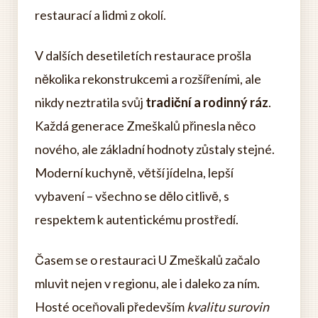
restaurací a lidmi z okolí.
V dalších desetiletích restaurace prošla
několika rekonstrukcemi a rozšířeními, ale
nikdy neztratila svůj
tradiční a rodinný ráz
.
Každá generace Zmeškalů přinesla něco
nového, ale základní hodnoty zůstaly stejné.
Moderní kuchyně, větší jídelna, lepší
vybavení – všechno se dělo citlivě, s
respektem k autentickému prostředí.
Časem se o restauraci U Zmeškalů začalo
mluvit nejen v regionu, ale i daleko za ním.
Hosté oceňovali především
kvalitu surovin