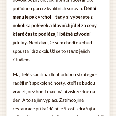
pořádnou porci z kvalitních surovin.
Denní
menu je pak vrchol – tady si vyberete z
několika polévek a hlavních jídel za ceny,
které často podlézají i běžné závodní
jídelny.
Není divu, že sem chodí na oběd
spousta lidí z okolí. Už se to stало jejich
rituálem.
Majitelé vsadili na dlouhodobou strategii –
raději mít spokojené hosty, kteří se budou
vracet, než honit maximální zisk ze dne na
den. A to se jim vyplácí. Zatímco jiné
restaurace při každé příležitosti zdražují a