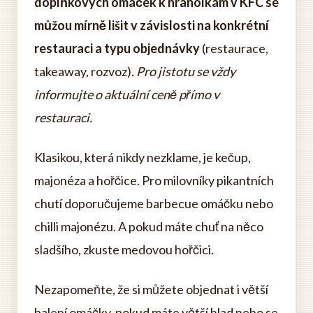
doplňkových omáček k hranolkám v KFC se
můžou mírně lišit v závislosti na konkrétní
restauraci a typu objednávky
(restaurace,
takeaway, rozvoz).
Pro jistotu se vždy
informujte o aktuální ceně přímo v
restauraci.
Klasikou, která nikdy nezklame, je kečup,
majonéza a hořčice. Pro milovníky pikantních
chutí doporučujeme barbecue omáčku nebo
chilli majonézu. A pokud máte chuť na něco
sladšího, zkuste medovou hořčici.
Nezapomeňte, že si můžete objednat i větší
balení omáčky, pokud máte větší hlad nebo se