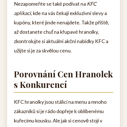
Nezapomeňte se také podívat na
KFC
aplikaci
, kde na vás čekají exkluzivní slevy a
kupóny, které jinde nenajdete. Takže příště,
až dostanete chuť na křupavé hranolky,
zkontrolujte si aktuální akční nabídky KFC a
užijte si je za skvělou cenu.
Porovnání Cen Hranolek
s Konkurencí
KFC hranolky jsou stálicí na menu a mnoho
zákazníků si je rádo dopřeje k oblíbenému
kuřecímu kousku. Ale jak si cenově stojí v