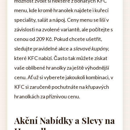
možnost zvolit si některé z bohatých KFC
menu, kde kromě hranolek najdete i kuřecí
speciality, salát a nápoj. Ceny menu se liší v
závislosti na zvolené variantě, ale počítejte s
cenou od 209 Kč. Pokud chcete ušetřit,
sledujte pravidelné akce a
slevové kupóny
,
které KFC nabízí. Často tak můžete získat
vaše oblíbené hranolky za ještě výhodnější
cenu. Ať už si vyberete jakoukoli kombinaci, v
KFC si zaručeně pochutnáte na křupavých
hranolkách za příznivou cenu.
Akční Nabídky a Slevy na