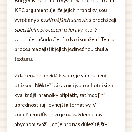
Burger King, o něco vyšší. Na druhou stranu
KFC argumentuje, že jejich hranolky jsou
vyrobeny z
kvalitnějších surovin
a procházejí
speciálním procesem přípravy
, který
zahrnuje ruční krájení a dvojí smažení. Tento
proces má zajistit jejich jedinečnou chuť a
texturu.
Zda cena odpovídá kvalitě, je subjektivní
otázkou. Někteří zákazníci jsou ochotni si za
kvalitnější hranolky připlatit, zatímco jiní
upřednostňují levnější alternativy. V
konečném důsledku je na každém z nás,
abychom zvážili, co je pro nás důležitější -