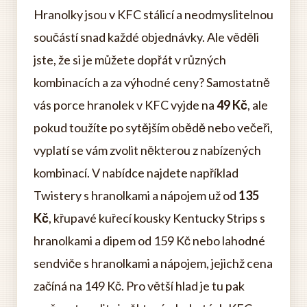
Hranolky jsou v KFC stálicí a neodmyslitelnou
součástí snad každé objednávky. Ale věděli
jste, že si je můžete dopřát v různých
kombinacích a za výhodné ceny? Samostatně
vás porce hranolek v KFC vyjde na
49 Kč
, ale
pokud toužíte po sytějším obědě nebo večeři,
vyplatí se vám zvolit některou z nabízených
kombinací. V nabídce najdete například
Twistery s hranolkami a nápojem už od
135
Kč
, křupavé kuřecí kousky Kentucky Strips s
hranolkami a dipem od 159 Kč nebo lahodné
sendviče s hranolkami a nápojem, jejichž cena
začíná na 149 Kč. Pro větší hlad je tu pak