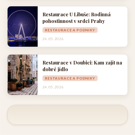
Restaurace U Libuše: Rodinná
pohostinnost v srdci Prahy
RESTAURACE A PODNIKY
24. 05. 2026
Restaurace v Doubici: Kam zajít na
dobré jídlo
RESTAURACE A PODNIKY
24. 05. 2026