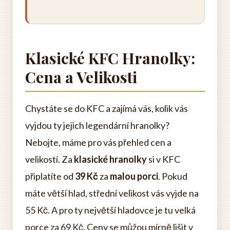
Klasické KFC Hranolky:
Cena a Velikosti
Chystáte se do KFC a zajímá vás, kolik vás
vyjdou ty jejich legendární hranolky?
Nebojte, máme pro vás přehled cen a
velikostí. Za
klasické hranolky
si v KFC
připlatíte od
39 Kč
za
malou porci
. Pokud
máte větší hlad, střední velikost vás vyjde na
55 Kč. A pro ty největší hladovce je tu velká
porce za 69 Kč. Ceny se můžou mírně lišit v