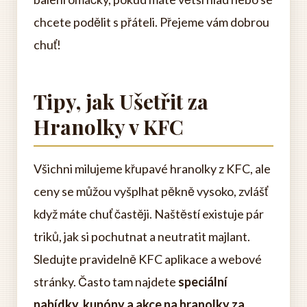
chcete podělit s přáteli. Přejeme vám dobrou
chuť!
Tipy, jak Ušetřit za
Hranolky v KFC
Všichni milujeme křupavé hranolky z KFC, ale
ceny se můžou vyšplhat pěkně vysoko, zvlášť
když máte chuť častěji. Naštěstí existuje pár
triků, jak si pochutnat a neutratit majlant.
Sledujte pravidelně KFC aplikace a webové
stránky. Často tam najdete
speciální
nabídky, kupóny a akce na hranolky za