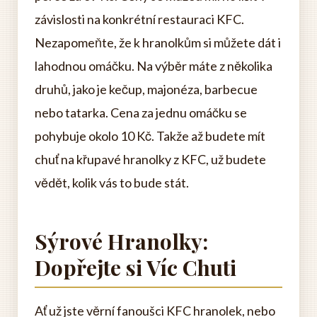
závislosti na konkrétní restauraci KFC.
Nezapomeňte, že k hranolkům si můžete dát i
lahodnou omáčku. Na výběr máte z několika
druhů, jako je kečup, majonéza, barbecue
nebo tatarka. Cena za jednu omáčku se
pohybuje okolo 10 Kč. Takže až budete mít
chuť na křupavé hranolky z KFC, už budete
vědět, kolik vás to bude stát.
Sýrové Hranolky:
Dopřejte si Víc Chuti
Ať už jste věrní fanoušci KFC hranolek, nebo