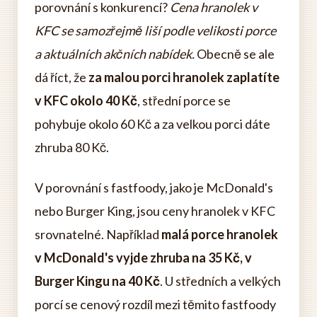
porovnání s konkurencí?
Cena hranolek v
KFC se samozřejmě liší podle velikosti porce
a aktuálních akčních nabídek.
Obecně se ale
dá říct, že
za malou porci hranolek zaplatíte
v KFC okolo 40 Kč
, střední porce se
pohybuje okolo 60 Kč a za velkou porci dáte
zhruba 80 Kč.
V porovnání s fastfoody, jako je McDonald's
nebo Burger King, jsou ceny hranolek v KFC
srovnatelné. Například
malá porce hranolek
v McDonald's vyjde zhruba na 35 Kč, v
Burger Kingu na 40 Kč
. U středních a velkých
porcí se cenový rozdíl mezi těmito fastfoody