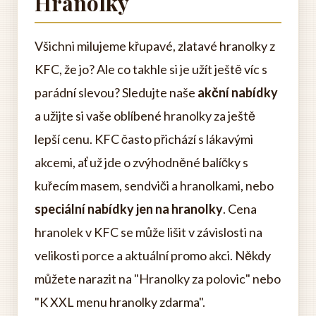
Hranolky
Všichni milujeme křupavé, zlatavé hranolky z
KFC, že jo? Ale co takhle si je užít ještě víc s
parádní slevou? Sledujte naše
akční nabídky
a užijte si vaše oblíbené hranolky za ještě
lepší cenu. KFC často přichází s lákavými
akcemi, ať už jde o zvýhodněné balíčky s
kuřecím masem, sendviči a hranolkami, nebo
speciální nabídky jen na hranolky
. Cena
hranolek v KFC se může lišit v závislosti na
velikosti porce a aktuální promo akci. Někdy
můžete narazit na "Hranolky za polovic" nebo
"K XXL menu hranolky zdarma".