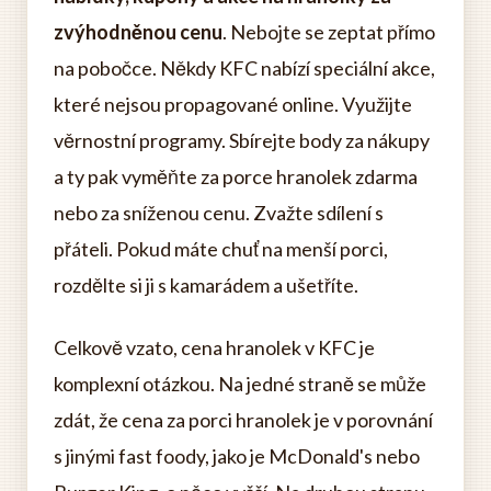
zvýhodněnou cenu
. Nebojte se zeptat přímo
na pobočce. Někdy KFC nabízí speciální akce,
které nejsou propagované online. Využijte
věrnostní programy. Sbírejte body za nákupy
a ty pak vyměňte za porce hranolek zdarma
nebo za sníženou cenu. Zvažte sdílení s
přáteli. Pokud máte chuť na menší porci,
rozdělte si ji s kamarádem a ušetříte.
Celkově vzato, cena hranolek v KFC je
komplexní otázkou. Na jedné straně se může
zdát, že cena za porci hranolek je v porovnání
s jinými fast foody, jako je McDonald's nebo