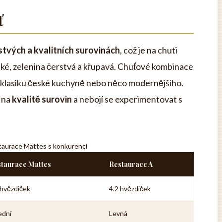
ť
stvých a kvalitních surovinách
, což je na chuti
ehké, zelenina čerstvá a křupavá. Chuťové kombinace
áte klasiku české kuchyně nebo něco modernějšího.
í na
kvalitě surovin
a nebojí se experimentovat s
taurace Mattes s konkurencí
taurace Mattes
Restaurace A
 hvězdiček
4.2 hvězdiček
ední
Levná