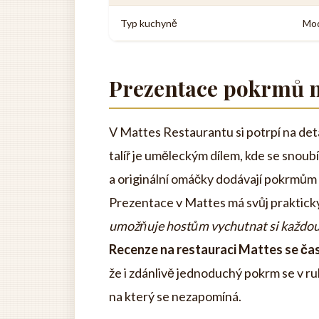
Typ kuchyně
Mod
Prezentace pokrmů na
V Mattes Restaurantu si potrpí na deta
talíř je uměleckým dílem, kde se snoubí
a originální omáčky dodávají pokrmům 
Prezentace v Mattes má svůj praktick
umožňuje hostům vychutnat si každou s
Recenze na restauraci Mattes se čas
že i zdánlivě jednoduchý pokrm se v r
na který se nezapomíná.