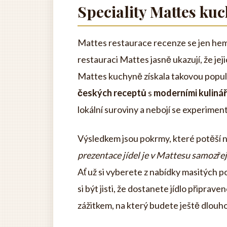
Speciality Mattes ku
Mattes restaurace recenze se jen hemž
restauraci Mattes jasně ukazují, že jeji
Mattes kuchyně získala takovou popula
českých receptů
s
moderními kuliná
lokální suroviny a nebojí se experimen
Výsledkem jsou pokrmy, které potěší ne
prezentace jídel je v Mattesu samozřej
Ať už si vyberete z nabídky masitých 
si být jisti, že dostanete jídlo připrav
zážitkem, na který budete ještě dlouh