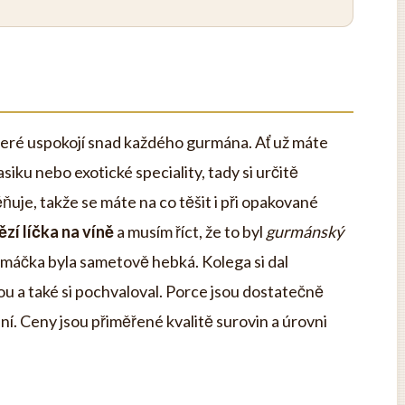
teré uspokojí snad každého gurmána. Ať už máte
siku nebo exotické speciality, tady si určitě
uje, takže se máte na co těšit i při opakované
zí líčka na víně
a musím říct, že to byl
gurmánský
omáčka byla sametově hebká. Kolega si dal
a také si pochvaloval. Porce jsou dostatečně
ní. Ceny jsou přiměřené kvalitě surovin a úrovni