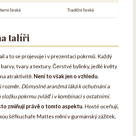
erní česká
Tradiční česká
 talíři
il a to se projevuje i v prezentaci pokrmů. Každý
 barvy, tvary a textury. Čerstvé bylinky, jedlé květy
na atraktivitě.
Není to však jen o vzhledu.
ý rozměr.
Důmyslné aranžmá láká k ochutnání a
ložku pokrmu zvlášť i v kombinaci s ostatními.
to zmiňují právě o tomto aspektu.
Hosté oceňují,
ukou šéfkuchaře Mattes mění v gurmánský zážitek,