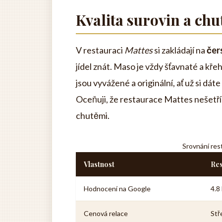
Kvalita surovin a chu
V restauraci
Mattes
si zakládají na
čer
jídel znát. Maso je vždy šťavnaté a kř
jsou vyvážené a originální, ať už si d
Oceňuji, že restaurace Mattes nešetř
chutěmi.
Srovnání res
Vlastnost
Res
Hodnocení na Google
4.8
Cenová relace
Stř