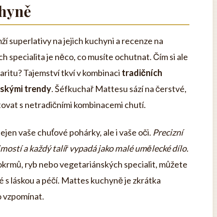
chyně
í superlativy na jejich kuchyni a recenze na
ch specialita je něco, co musíte ochutnat. Čím si ale
ritu? Tajemství tkví v kombinaci
tradičních
řskými trendy
. Šéfkuchař Mattesu sází na čerstvé,
tovat s netradičními kombinacemi chutí.
jen vaše chuťové pohárky, ale i vaše oči.
Precizní
mostí a každý talíř vypadá jako malé umělecké dílo.
pokrmů, ryb nebo vegetariánských specialit, můžete
ené s láskou a péčí. Mattes kuchyně je zkrátka
o vzpomínat.