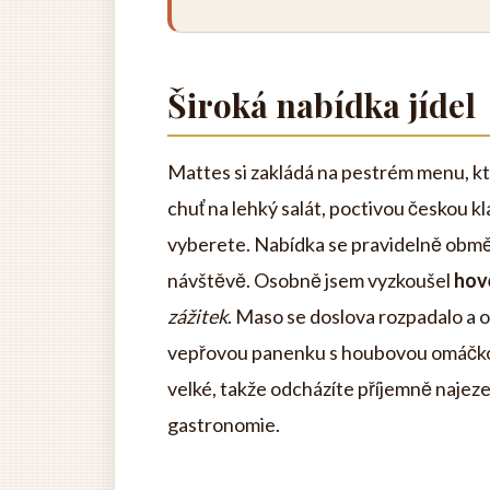
Široká nabídka jídel
Mattes si zakládá na pestrém menu, k
chuť na lehký salát, poctivou českou kla
vyberete. Nabídka se pravidelně obměň
návštěvě. Osobně jsem vyzkoušel
hově
zážitek
. Maso se doslova rozpadalo a 
vepřovou panenku s houbovou omáčkou 
velké, takže odcházíte příjemně najeze
gastronomie.