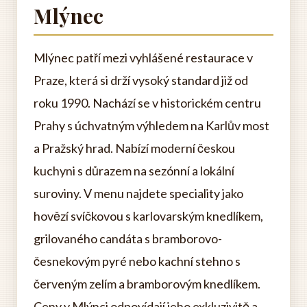
Mlýnec
Mlýnec patří mezi vyhlášené restaurace v
Praze, která si drží vysoký standard již od
roku 1990. Nachází se v historickém centru
Prahy s úchvatným výhledem na Karlův most
a Pražský hrad. Nabízí moderní českou
kuchyni s důrazem na sezónní a lokální
suroviny. V menu najdete speciality jako
hovězí svíčkovou s karlovarským knedlíkem,
grilovaného candáta s bramborovo-
česnekovým pyré nebo kachní stehno s
červeným zelím a bramborovým knedlíkem.
Ceny v Mlýnci odpovídají jeho exkluzivitě a