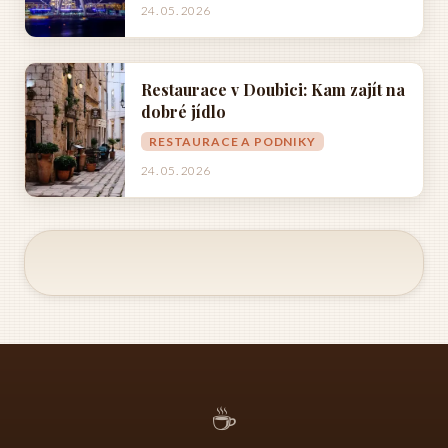
24. 05. 2026
Restaurace v Doubici: Kam zajít na
dobré jídlo
RESTAURACE A PODNIKY
24. 05. 2026
☕