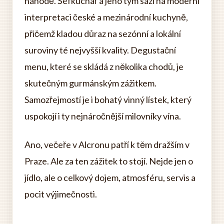
náhodě. Šéfkuchař a jeho tým sází na moderní
interpretaci české a mezinárodní kuchyně,
přičemž kladou důraz na sezónní a lokální
suroviny té nejvyšší kvality. Degustační
menu, které se skládá z několika chodů, je
skutečným gurmánským zážitkem.
Samozřejmostí je i bohatý vinný lístek, který
uspokojí i ty nejnáročnější milovníky vína.
Ano, večeře v Alcronu patří k těm dražším v
Praze. Ale za ten zážitek to stojí. Nejde jen o
jídlo, ale o celkový dojem, atmosféru, servis a
pocit výjimečnosti.