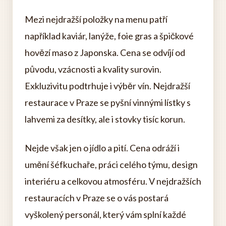
Mezi nejdražší položky na menu patří
například kaviár, lanýže, foie gras a špičkové
hovězí maso z Japonska. Cena se odvíjí od
původu, vzácnosti a kvality surovin.
Exkluzivitu podtrhuje i výběr vín. Nejdražší
restaurace v Praze se pyšní vinnými lístky s
lahvemi za desítky, ale i stovky tisíc korun.
Nejde však jen o jídlo a pití. Cena odráží i
umění šéfkuchaře, práci celého týmu, design
interiéru a celkovou atmosféru. V nejdražších
restauracích v Praze se o vás postará
vyškolený personál, který vám splní každé