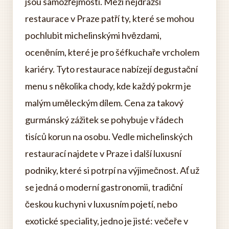
jsou samozřejmostí. Mezi nejdražší
restaurace v Praze patří ty, které se mohou
pochlubit michelinskými hvězdami,
oceněním, které je pro šéfkuchaře vrcholem
kariéry. Tyto restaurace nabízejí degustační
menu s několika chody, kde každý pokrm je
malým uměleckým dílem. Cena za takový
gurmánský zážitek se pohybuje v řádech
tisíců korun na osobu. Vedle michelinských
restaurací najdete v Praze i další luxusní
podniky, které si potrpí na výjimečnost. Ať už
se jedná o moderní gastronomii, tradiční
českou kuchyni v luxusním pojetí, nebo
exotické speciality, jedno je jisté: večeře v