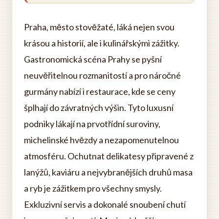
Praha, město stověžaté, láká nejen svou
krásou a historií, ale i kulinářskými zážitky.
Gastronomická scéna Prahy se pyšní
neuvěřitelnou rozmanitostí a pro náročné
gurmány nabízí i restaurace, kde se ceny
šplhají do závratných výšin. Tyto luxusní
podniky lákají na prvotřídní suroviny,
michelinské hvězdy a nezapomenutelnou
atmosféru. Ochutnat delikatesy připravené z
lanýžů, kaviáru a nejvybranějších druhů masa
a ryb je zážitkem pro všechny smysly.
Exkluzivní servis a dokonalé snoubení chutí