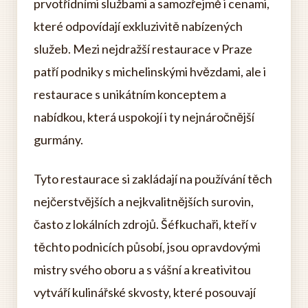
prvotřídními službami a samozřejmě i cenami,
které odpovídají exkluzivitě nabízených
služeb. Mezi nejdražší restaurace v Praze
patří podniky s michelinskými hvězdami, ale i
restaurace s unikátním konceptem a
nabídkou, která uspokojí i ty nejnáročnější
gurmány.
Tyto restaurace si zakládají na používání těch
nejčerstvějších a nejkvalitnějších surovin,
často z lokálních zdrojů. Šéfkuchaři, kteří v
těchto podnicích působí, jsou opravdovými
mistry svého oboru a s vášní a kreativitou
vytváří kulinářské skvosty, které posouvají