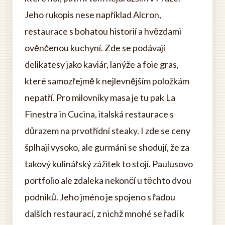
Jeho rukopis nese například Alcron,
restaurace s bohatou historií a hvězdami
ověnčenou kuchyní. Zde se podávají
delikatesy jako kaviár, lanýže a foie gras,
které samozřejmě k nejlevnějším položkám
nepatří. Pro milovníky masa je tu pak La
Finestra in Cucina, italská restaurace s
důrazem na prvotřídní steaky. I zde se ceny
šplhají vysoko, ale gurmáni se shodují, že za
takový kulinářský zážitek to stojí. Paulusovo
portfolio ale zdaleka nekončí u těchto dvou
podniků. Jeho jméno je spojeno s řadou
dalších restaurací, z nichž mnohé se řadí k