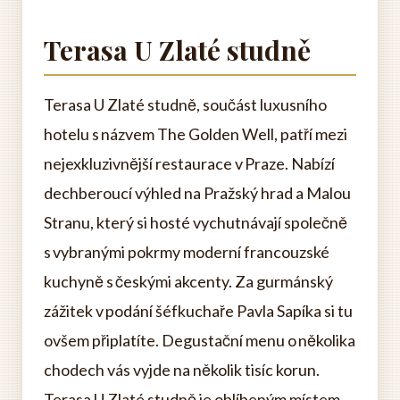
Terasa U Zlaté studně
Terasa U Zlaté studně, součást luxusního
hotelu s názvem The Golden Well, patří mezi
nejexkluzivnější restaurace v Praze. Nabízí
dechberoucí výhled na Pražský hrad a Malou
Stranu, který si hosté vychutnávají společně
s vybranými pokrmy moderní francouzské
kuchyně s českými akcenty. Za gurmánský
zážitek v podání šéfkuchaře Pavla Sapíka si tu
ovšem připlatíte. Degustační menu o několika
chodech vás vyjde na několik tisíc korun.
Terasa U Zlaté studně je oblíbeným místem