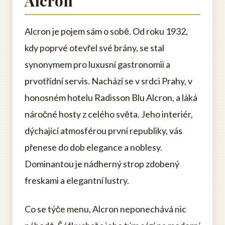
Alcron
Alcron je pojem sám o sobě. Od roku 1932,
kdy poprvé otevřel své brány, se stal
synonymem pro luxusní gastronomii a
prvotřídní servis. Nachází se v srdci Prahy, v
honosném hotelu Radisson Blu Alcron, a láká
náročné hosty z celého světa. Jeho interiér,
dýchající atmosférou první republiky, vás
přenese do dob elegance a noblesy.
Dominantou je nádherný strop zdobený
freskami a elegantní lustry.
Co se týče menu, Alcron neponechává nic