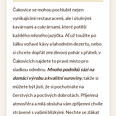
Čakovice se mohou pochlubit nejen
vynikajícími restauracemi, ale i útulnými
kavárnami a cukrárnami, které potěší
každého mlsného jazýčka. Ať už toužíte po
šálku voňavé kávy a lahodném dezertu, nebo
si chcete dopřát zmrzlinový pohár s přáteli, v
Čakovicích najdete to pravé místo pro
sladkou odměnu.
Mnoho podniků sází na
domácí výrobu a kvalitní suroviny,
takže si
můžete být jisti, že si pochutnáte na
čerstvých a poctivých dobrotách. Příjemná
atmosféra a milá obsluha vám zpříjemní chvíle
strávené s vašimi blízkými. Nechte se zlákat