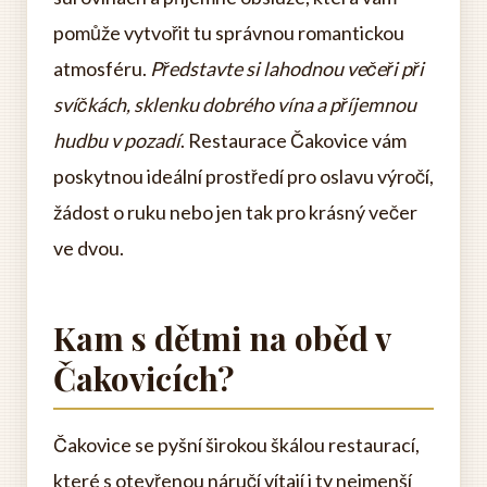
pomůže vytvořit tu správnou romantickou
atmosféru.
Představte si lahodnou večeři při
svíčkách, sklenku dobrého vína a příjemnou
hudbu v pozadí
. Restaurace Čakovice vám
poskytnou ideální prostředí pro oslavu výročí,
žádost o ruku nebo jen tak pro krásný večer
ve dvou.
Kam s dětmi na oběd v
Čakovicích?
Čakovice se pyšní širokou škálou restaurací,
které s otevřenou náručí vítají i ty nejmenší