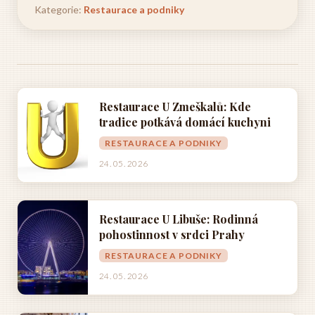
Kategorie:
Restaurace a podniky
Restaurace U Zmeškalů: Kde
tradice potkává domácí kuchyni
RESTAURACE A PODNIKY
24. 05. 2026
Restaurace U Libuše: Rodinná
pohostinnost v srdci Prahy
RESTAURACE A PODNIKY
24. 05. 2026