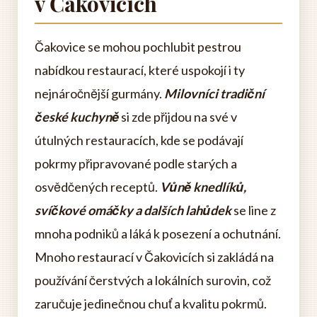
v Čakovicích
Čakovice se mohou pochlubit pestrou
nabídkou restaurací, které uspokojí i ty
nejnáročnější gurmány.
Milovníci tradiční
české kuchyně
si zde přijdou na své v
útulných restauracích, kde se podávají
pokrmy připravované podle starých a
osvědčených receptů.
Vůně knedlíků,
svíčkové omáčky a dalších lahůdek
se line z
mnoha podniků a láká k posezení a ochutnání.
Mnoho restaurací v Čakovicích si zakládá na
používání čerstvých a lokálních surovin, což
zaručuje jedinečnou chuť a kvalitu pokrmů.