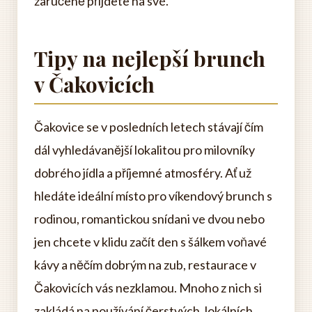
zaručeně přijdete na své.
Tipy na nejlepší brunch
v Čakovicích
Čakovice se v posledních letech stávají čím
dál vyhledávanější lokalitou pro milovníky
dobrého jídla a příjemné atmosféry. Ať už
hledáte ideální místo pro víkendový brunch s
rodinou, romantickou snídani ve dvou nebo
jen chcete v klidu začít den s šálkem voňavé
kávy a něčím dobrým na zub, restaurace v
Čakovicích vás nezklamou. Mnoho z nich si
zakládá na používání čerstvých, lokálních