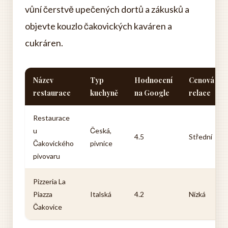
vůní čerstvě upečených dortů a zákusků a
objevte kouzlo čakovických kaváren a
cukráren.
Název
Typ
Hodnocení
Cenová
restaurace
kuchyně
na Google
relace
Restaurace
u
Česká,
4.5
Střední
Čakovického
pivnice
pivovaru
Pizzeria La
Piazza
Italská
4.2
Nízká
Čakovice