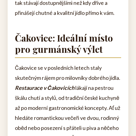
tak stávají dostupnějšími než kdy dříve a
přinášejí chutné a kvalitní jídlo přímo k vám.
Čakovice: Ideální místo
pro gurmánský výlet
Čakovice se v posledních letech staly
skutečným rájem pro milovníky dobrého jídla.
Restaurace v Čakovicích
lákají na pestrou
škálu chutí a stylů, od tradiční české kuchyně
až po moderní gastronomické koncepty. Ať už
hledáte romantickou večeři ve dvou, rodinný
oběd nebo posezení s přáteli u piva a něčeho