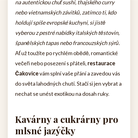
na autentickou chuť sushi, thajského curry
nebo vietnamských závitků, zatímco ti, kdo
holdují spíše evropské kuchyni, si jistě
vyberou z pestré nabídky italských těstovin,
španělských tapas nebo francouzských sýrů.
Ať už toužíte po rychlém obědě, romantické
večeři nebo posezení s přáteli,
restaurace
Čakovice
vám splní vaše přání a zavedou vás
do světa lahodných chutí. Stačí si jen vybrat a
nechat se unést exotikou na dosah ruky.
Kavárny a cukrárny pro
mlsné jazýčky