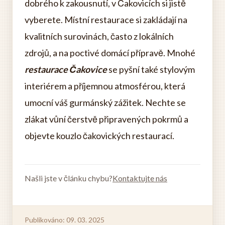
dobrého k zakousnutí, v Čakovicích si jistě
vyberete. Místní restaurace si zakládají na
kvalitních surovinách, často z lokálních
zdrojů, a na poctivé domácí přípravě. Mnohé
restaurace Čakovice
se pyšní také stylovým
interiérem a příjemnou atmosférou, která
umocní váš gurmánský zážitek. Nechte se
zlákat vůní čerstvě připravených pokrmů a
objevte kouzlo čakovických restaurací.
Našli jste v článku chybu?
Kontaktujte nás
Publikováno: 09. 03. 2025