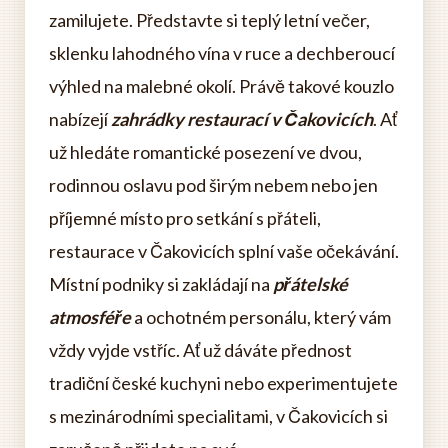
zamilujete. Představte si teplý letní večer,
sklenku lahodného vína v ruce a dechberoucí
výhled na malebné okolí. Právě takové kouzlo
nabízejí
zahrádky restaurací v Čakovicích
. Ať
už hledáte romantické posezení ve dvou,
rodinnou oslavu pod širým nebem nebo jen
příjemné místo pro setkání s přáteli,
restaurace v Čakovicích splní vaše očekávání.
Místní podniky si zakládají na
přátelské
atmosféře
a ochotném personálu, který vám
vždy vyjde vstříc. Ať už dáváte přednost
tradiční české kuchyni nebo experimentujete
s mezinárodními specialitami, v Čakovicích si