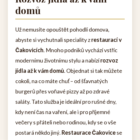
domů
Už nemusíte opouštět pohodlí domova,
abyste si vychutnali speciality z
restaurací v
Čakovicích
. Mnoho podniků vychází vstříc
modernímu životnímu stylu a nabízí
rozvoz
jídla až k vám domů
. Objednat si tak můžete
cokoli, na co máte chuť – od šťavnatých
burgerů přes voňavé pizzy až po zdravé
saláty. Tato služba je ideální pro rušné dny,
kdy není čas na vaření, ale i pro příjemné
večery s přáteli nebo rodinou, kdy se o vše
postará někdo jiný.
Restaurace Čakovice
se