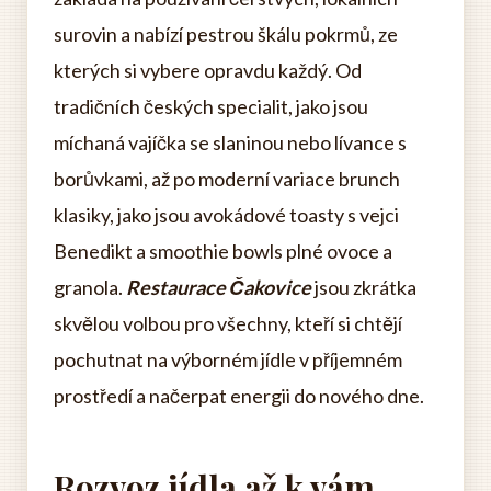
surovin a nabízí pestrou škálu pokrmů, ze
kterých si vybere opravdu každý. Od
tradičních českých specialit, jako jsou
míchaná vajíčka se slaninou nebo lívance s
borůvkami, až po moderní variace brunch
klasiky, jako jsou avokádové toasty s vejci
Benedikt a smoothie bowls plné ovoce a
granola.
Restaurace Čakovice
jsou zkrátka
skvělou volbou pro všechny, kteří si chtějí
pochutnat na výborném jídle v příjemném
prostředí a načerpat energii do nového dne.
Rozvoz jídla až k vám