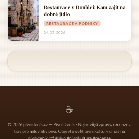
Restaurace v Doubici: Kam zajít na
dobré jídlo
RESTAURACE A PODNIKY
24. 05. 2026
☕
© 2026 pivnidenik.cz — Pivní Deník - Nejnovější zprávy, recenze a
tipy pro milovníky piva. Objevte svět pivní kultury u nás na
pivnidenik.cz! #pivo #pivníkultura #recenze