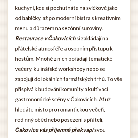
kuchyní, kde si pochutnáte na svíčkové jako
od babičky, až po moderní bistra s kreativním
menu a důrazem na sezónní suroviny.
Restaurace v Čakovicích
si zakládají na
přátelské atmosféře a osobním přístupu k
hostům. Mnohé z nich pořádají tematické
večery, kulinářské workshopy nebo se
zapojují do lokálních farmářských trhů. To vše
přispívá k budování komunity a kultivaci
gastronomické scény v Čakovicích. Ať už
hledáte místo pro romantickou večeři,
rodinný oběd nebo posezení s přáteli,
Čakovice vás příjemně překvapí
svou