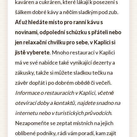
kaváren a cukráren, které lákají k posezení s
šálkem dobré kávy a něčím sladkým pod zub.
Ať už hledáte místo pro ranní kávu s
novinami, odpolední schůzku s přáteli nebo
jen relaxační chvilku pro sebe, v Kaplici si
jistě vyberete
. Mnoho restaurací v Kaplici
má ve své nabídce také vynikající dezerty a
zákusky, takže si můžete sladkou tečku na
závěr dopřát i po dobrém obědě či večeři.
Informace o restauracích v Kaplici, včetně
otevírací doby a kontaktů, najdete snadno na
internetu nebo v turistických průvodcích
.
Nezapomeňte se zeptat místních na jejich
oblíbené podniky, rádi vám poradí, kam zajít