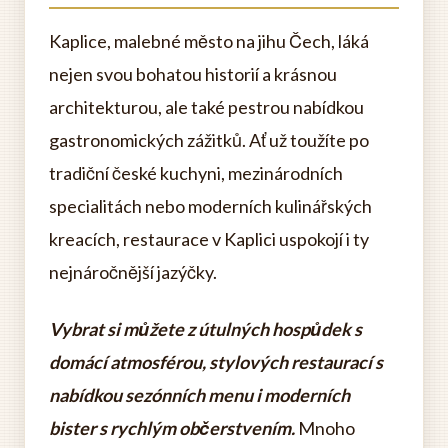
Kaplice, malebné město na jihu Čech, láká
nejen svou bohatou historií a krásnou
architekturou, ale také pestrou nabídkou
gastronomických zážitků. Ať už toužíte po
tradiční české kuchyni, mezinárodních
specialitách nebo moderních kulinářských
kreacích, restaurace v Kaplici uspokojí i ty
nejnáročnější jazýčky.
Vybrat si můžete z útulných hospůdek s
domácí atmosférou, stylových restaurací s
nabídkou sezónních menu i moderních
bister s rychlým občerstvením.
Mnoho