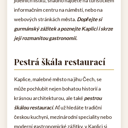
jídelních lístků, snadno najdete na turistickém
informačním centru na náměstí, nebo na
webových stránkách města.
Dopřejte si
gurmánský zážitek a poznejte Kaplici i skrze
její rozmanitou gastronomii.
Pestrá škála restaurací
Kaplice, malebné město na jihu Čech, se
může pochlubit nejen bohatou historií a
krásnou architekturou, ale také
pestrou
škálou restaurací
. Ať už hledáte tradiční
českou kuchyni, mezinárodní speciality nebo
moderní gastronomické zážitky, v Kaplici si