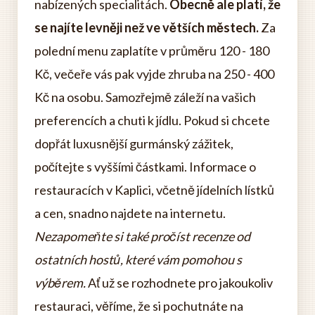
nabízených specialitách.
Obecně ale platí, že
se najíte levněji než ve větších městech.
Za
polední menu zaplatíte v průměru 120 - 180
Kč, večeře vás pak vyjde zhruba na 250 - 400
Kč na osobu. Samozřejmě záleží na vašich
preferencích a chuti k jídlu. Pokud si chcete
dopřát luxusnější gurmánský zážitek,
počítejte s vyššími částkami. Informace o
restauracích v Kaplici, včetně jídelních lístků
a cen, snadno najdete na internetu.
Nezapomeňte si také pročíst recenze od
ostatních hostů, které vám pomohou s
výběrem.
Ať už se rozhodnete pro jakoukoliv
restauraci, věříme, že si pochutnáte na