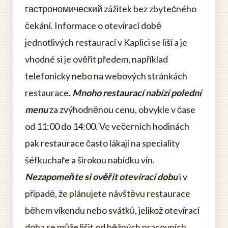
гастрономический zážitek bez zbytečného
čekání. Informace o otevírací době
jednotlivých restaurací v Kaplici se liší a je
vhodné si je ověřit předem, například
telefonicky nebo na webových stránkách
restaurace.
Mnoho restaurací nabízí polední
menu
za zvýhodněnou cenu, obvykle v čase
od 11:00 do 14:00. Ve večerních hodinách
pak restaurace často lákají na speciality
šéfkuchaře a širokou nabídku vín.
Nezapomeňte si ověřit otevírací dobu
i v
případě, že plánujete návštěvu restaurace
během víkendu nebo svátků, jelikož otevírací
doba se může lišit od běžných pracovních