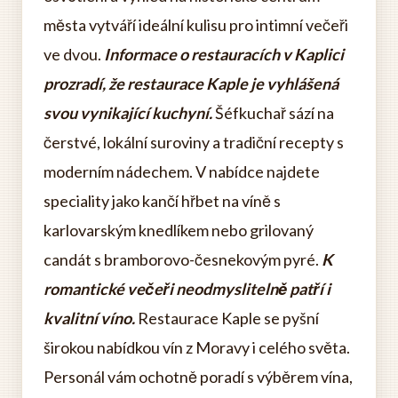
města vytváří ideální kulisu pro intimní večeři
ve dvou.
Informace o restauracích v Kaplici
prozradí, že restaurace Kaple je vyhlášená
svou vynikající kuchyní.
Šéfkuchař sází na
čerstvé, lokální suroviny a tradiční recepty s
moderním nádechem. V nabídce najdete
speciality jako kančí hřbet na víně s
karlovarským knedlíkem nebo grilovaný
candát s bramborovo-česnekovým pyré.
K
romantické večeři neodmyslitelně patří i
kvalitní víno.
Restaurace Kaple se pyšní
širokou nabídkou vín z Moravy i celého světa.
Personál vám ochotně poradí s výběrem vína,