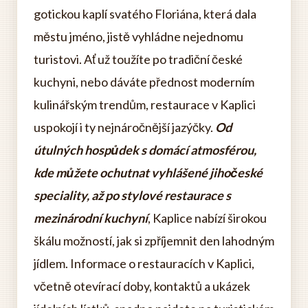
gotickou kaplí svatého Floriána, která dala
městu jméno, jistě vyhládne nejednomu
turistovi. Ať už toužíte po tradiční české
kuchyni, nebo dáváte přednost moderním
kulinářským trendům, restaurace v Kaplici
uspokojí i ty nejnáročnější jazýčky.
Od
útulných hospůdek s domácí atmosférou,
kde můžete ochutnat vyhlášené jihočeské
speciality, až po stylové restaurace s
mezinárodní kuchyní
, Kaplice nabízí širokou
škálu možností, jak si zpříjemnit den lahodným
jídlem. Informace o restauracích v Kaplici,
včetně otevírací doby, kontaktů a ukázek