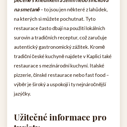
pečeně s knedlíkem a zelím nebo svíčková
na smetaně
– to jsou jen některé z lahůdek,
na kterých si můžete pochutnat. Tyto
restaurace často dbají na použití lokálních
surovin a tradičních receptur, což zaručuje
autentický gastronomický zážitek. Kromě
tradiční české kuchyně najdete v Kaplici také
restaurace s mezinárodní kuchyní. Italské
pizzerie, čínské restaurace nebo fast food –
výběr je široký a uspokojí i ty nejnáročnější
jazýčky.
Užitečné informace pro