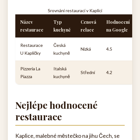
Srovnání restaurací v Kaplici
Název
Typ
Cenová
Hodnocení
restaurace
kuchyně
relace
na Google
Restaurace
Česká
Nízká
4.5
U Kapličky
kuchyně
Pizzeria La
Italská
Střední
4.2
Piazza
kuchyně
Nejlépe hodnocené
restaurace
Kaplice, malebné městečko na jihu Čech, se