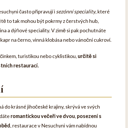
suchyni často připravují i
sezónní speciality
, které
 létě to tak mohou být pokrmy z čerstvých hub,
řina a dýňové speciality. V zimě si pak pochutnáte
e kapr na černo, vinná klobása nebo vánoční cukroví.
inkem, turistikou nebo cyklistikou,
určitě si
tních restaurací.
í
do krásné jihočeské krajiny, skrývá ve svých
edáte
romantickou večeři ve dvou
,
posezení s
oběd
, restaurace v Nesuchyni vám nabídnou