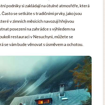
tní podniky si zakládají na útulné atmosféře, která
 Často se setkáte s tradičními prvky, jako jsou
které v zimních měsících navozují hřejivou
hutnat posezení na zahrádce s výhledem na
koukoli restauraci v Nesuchyni, můžete se
erá se vám bude věnovat s úsměvem a ochotou.