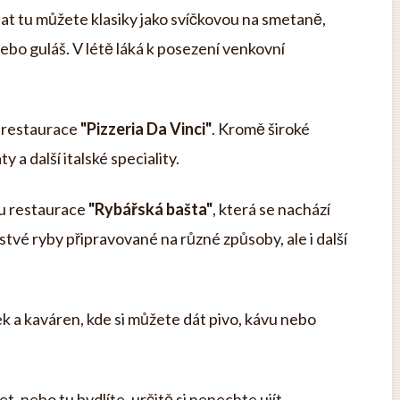
t tu můžete klasiky jako svíčkovou na smetaně,
ebo guláš. V létě láká k posezení venkovní
o restaurace
"Pizzeria Da Vinci"
. Kromě široké
y a další italské speciality.
 tu restaurace
"Rybářská bašta"
, která se nachází
stvé ryby připravované na různé způsoby, ale i další
k a kaváren, kde si můžete dát pivo, kávu nebo
, nebo tu bydlíte, určitě si nenechte ujít