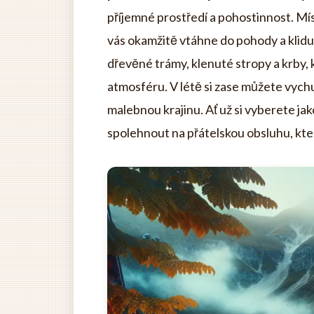
příjemné prostředí a pohostinnost. Mís
vás okamžitě vtáhne do pohody a klidu.
dřevěné trámy, klenuté stropy a krby, 
atmosféru. V létě si zase můžete vyc
malebnou krajinu. Ať už si vyberete ja
spolehnout na přátelskou obsluhu, kt