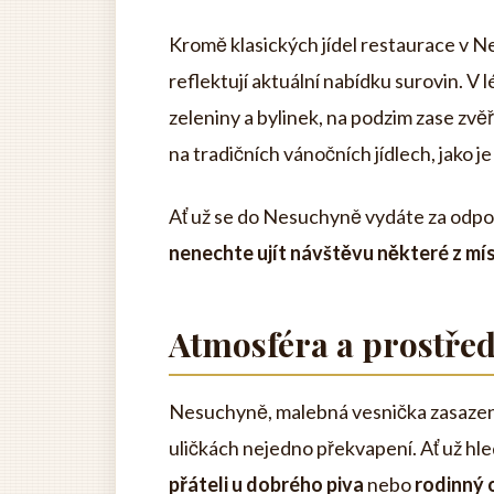
Kromě klasických jídel restaurace v Ne
reflektují aktuální nabídku surovin. V
zeleniny a bylinek, na podzim zase zvě
na tradičních vánočních jídlech, jako j
Ať už se do Nesuchyně vydáte za odpoč
nenechte ujít návštěvu některé z mís
Atmosféra a prostřed
Nesuchyně, malebná vesnička zasazená 
uličkách nejedno překvapení. Ať už hl
přáteli u dobrého piva
nebo
rodinný 