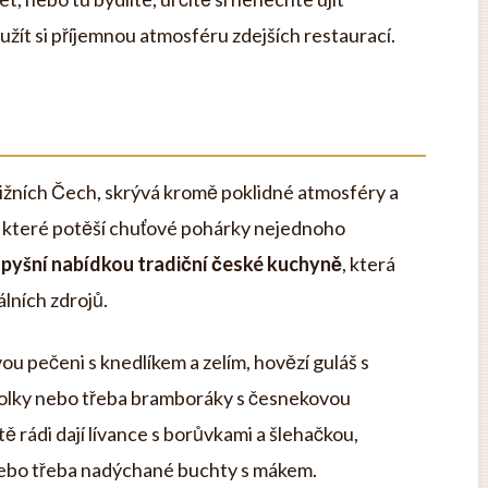
a užít si příjemnou atmosféru zdejších restaurací.
ižních Čech, skrývá kromě poklidné atmosféry a
í, které potěší chuťové pohárky nejednoho
 pyšní nabídkou tradiční české kuchyně
, která
álních zdrojů.
u pečeni s knedlíkem a zelím, hovězí guláš s
olky nebo třeba bramboráky s česnekovou
tě rádi dají lívance s borůvkami a šlehačkou,
nebo třeba nadýchané buchty s mákem.