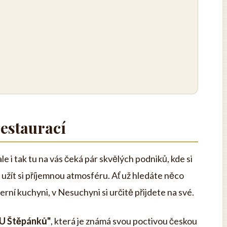
estaurací
le i tak tu na vás čeká pár skvělých podniků, kde si
užít si příjemnou atmosféru. Ať už hledáte něco
ní kuchyni, v Nesuchyni si určitě přijdete na své.
"U Štěpánků"
, která je známá svou poctivou českou