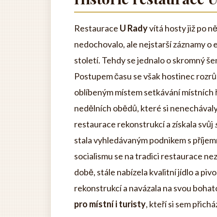
Restaurace
U Rady
vítá hosty již po 
nedochovalo, ale nejstarší záznamy o e
století. Tehdy se jednalo o skromný š
Postupem času se však hostinec rozrůsta
oblíbeným místem setkávání místních ř
nedělních obědů, které si nenechávaly 
restaurace rekonstrukcí a získala svůj
stala vyhledávaným podnikem s příjem
socialismu se na tradici restaurace ne
době, stále nabízela kvalitní jídlo a pi
rekonstrukcí a navázala na svou bohato
pro místní i turisty
, kteří si sem přich