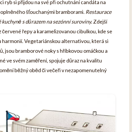
i ryb si přijdou na své při ochutnání candáta na
, doplněného šťouchanými bramborami.
Restaurace
é kuchyně s důrazem na sezónní suroviny.
Zdejší
 z červené řepy a karamelizovanou cibulkou, kde se
 harmonií. Vegetariánskou alternativou, která si
ců, jsou bramborové noky s hříbkovou omáčkou a
é ve svém zaměření, spojuje důraz na kvalitu
promění běžný oběd či večeři v nezapomenutelný