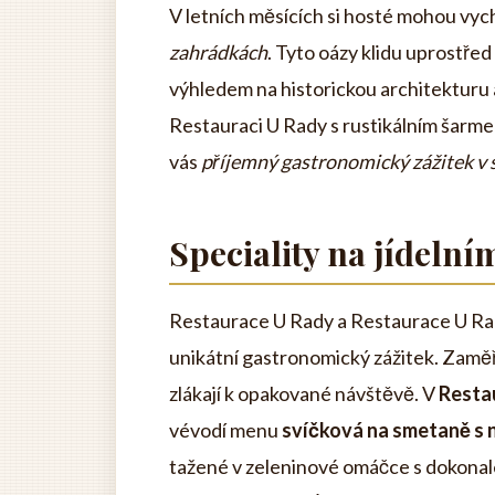
V letních měsících si hosté mohou vyc
zahrádkách
. Tyto oázy klidu uprostře
výhledem na historickou architekturu a
Restauraci U Rady s rustikálním šarm
vás
příjemný gastronomický zážitek v 
Speciality na jídelní
Restaurace U Rady a Restaurace U Radn
unikátní gastronomický zážitek. Zaměř
zlákají k opakované návštěvě. V
Resta
vévodí menu
svíčková na smetaně s
tažené v zeleninové omáčce s dokonale