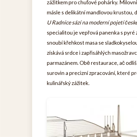
zážitkem pro chuťové pohárky. Milovníc
másle s delikátní mandlovou krustou
U Radnice sází na moderní pojetí česk
specialitou je vepřová panenka s pyré
snoubí křehkost masa se sladkokyselou
získává srdce i zapřisáhlých masožrav
parmazánem. Obě restaurace, ač odlišn
surovin a precizní zpracování, které 
kulinářský zážitek.