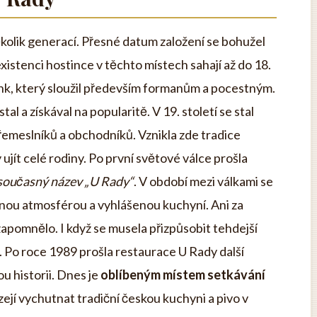
několik generací. Přesné datum založení se bohužel
xistenci hostince v těchto místech sahají až do 18.
enk, který sloužil především formanům a pocestným.
l a získával na popularitě. V 19. století se stal
emeslníků a obchodníků. Vznikla zde tradice
ujít celé rodiny. Po první světové válce prošla
současný název „U Rady“
. V období mezi válkami se
nou atmosférou a vyhlášenou kuchyní. Ani za
zapomnělo. I když se musela přizpůsobit tehdejší
vo. Po roce 1989 prošla restaurace U Rady další
u historii. Dnes je
oblíbeným místem setkávání
ázejí vychutnat tradiční českou kuchyni a pivo v