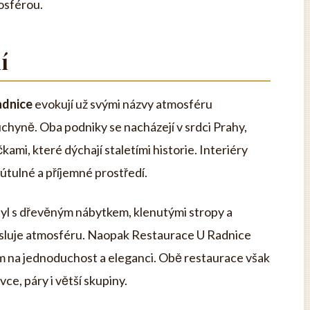
osférou.
í
adnice
evokují už svými názvy atmosféru
uchyně. Oba podniky se nacházejí v srdci Prahy,
mi, které dýchají staletími historie. Interiéry
o útulné a příjemné prostředí.
styl s dřevěným nábytkem, klenutými stropy a
esluje atmosféru. Naopak Restaurace U Radnice
 na jednoduchost a eleganci. Obě restaurace však
ce, páry i větší skupiny.