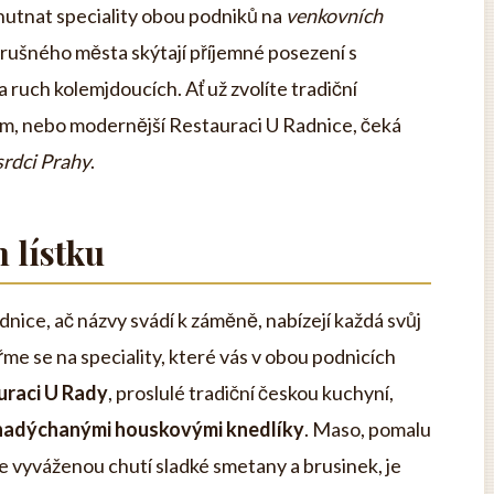
hutnat speciality obou podniků na
venkovních
d rušného města skýtají příjemné posezení s
 ruch kolemjdoucích. Ať už zvolíte tradiční
em, nebo modernější Restauraci U Radnice, čeká
srdci Prahy
.
m lístku
ice, ač názvy svádí k záměně, nabízejí každá svůj
me se na speciality, které vás v obou podnicích
uraci U Rady
, proslulé tradiční českou kuchyní,
 nadýchanými houskovými knedlíky
. Maso, pomalu
 vyváženou chutí sladké smetany a brusinek, je