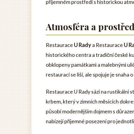
příjemném prostředí s historickou atm
Atmosféra a prostřed
Restaurace
U Rady
a Restaurace
U R
historického centra a tradiční české k
obklopeny památkami a malebnými ulička
restaurací se liší, ale spojuje je snaha 
Restaurace U Rady sází na rustikální 
krbem, který v zimních měsících dokr
působí modernějším dojmem s důrazem
nabízejí příjemné posezení pro jednotliv