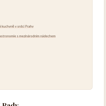
á kuchyně v srdci Prahy
gastronomie s mezinárodním nádechem
U Rady