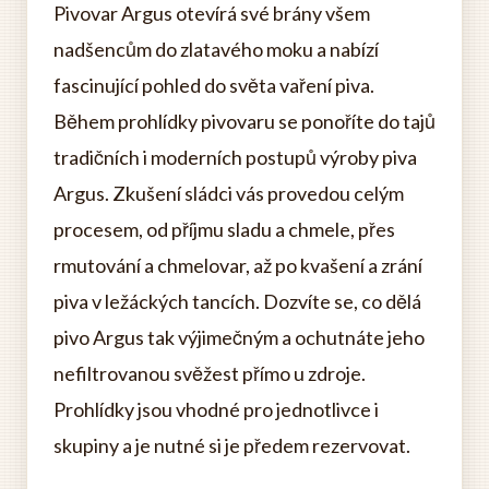
Pivovar Argus otevírá své brány všem
nadšencům do zlatavého moku a nabízí
fascinující pohled do světa vaření piva.
Během prohlídky pivovaru se ponoříte do tajů
tradičních i moderních postupů výroby piva
Argus. Zkušení sládci vás provedou celým
procesem, od příjmu sladu a chmele, přes
rmutování a chmelovar, až po kvašení a zrání
piva v ležáckých tancích. Dozvíte se, co dělá
pivo Argus tak výjimečným a ochutnáte jeho
nefiltrovanou svěžest přímo u zdroje.
Prohlídky jsou vhodné pro jednotlivce i
skupiny a je nutné si je předem rezervovat.