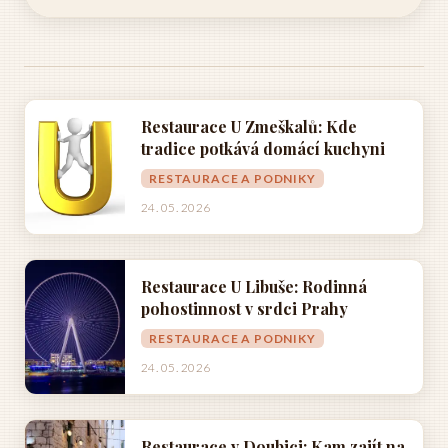
Restaurace U Zmeškalů: Kde
tradice potkává domácí kuchyni
RESTAURACE A PODNIKY
24. 05. 2026
Restaurace U Libuše: Rodinná
pohostinnost v srdci Prahy
RESTAURACE A PODNIKY
24. 05. 2026
Restaurace v Doubici: Kam zajít na