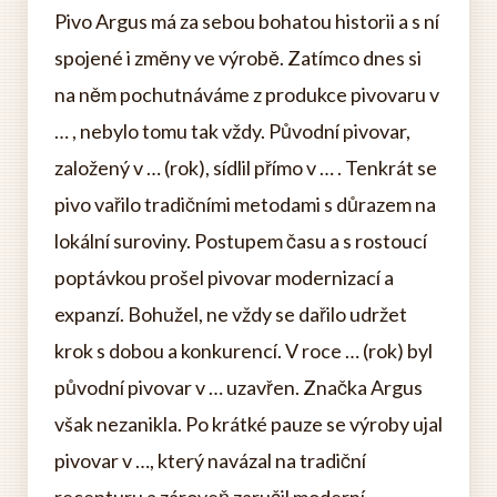
Pivo Argus má za sebou bohatou historii a s ní
spojené i změny ve výrobě. Zatímco dnes si
na něm pochutnáváme z produkce pivovaru v
… , nebylo tomu tak vždy. Původní pivovar,
založený v … (rok), sídlil přímo v … . Tenkrát se
pivo vařilo tradičními metodami s důrazem na
lokální suroviny. Postupem času a s rostoucí
poptávkou prošel pivovar modernizací a
expanzí. Bohužel, ne vždy se dařilo udržet
krok s dobou a konkurencí. V roce … (rok) byl
původní pivovar v … uzavřen. Značka Argus
však nezanikla. Po krátké pauze se výroby ujal
pivovar v …, který navázal na tradiční