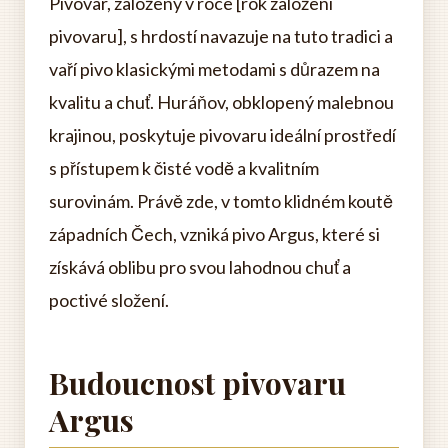
Pivovar, založený v roce [rok založení
pivovaru], s hrdostí navazuje na tuto tradici a
vaří pivo klasickými metodami s důrazem na
kvalitu a chuť. Huráňov, obklopený malebnou
krajinou, poskytuje pivovaru ideální prostředí
s přístupem k čisté vodě a kvalitním
surovinám. Právě zde, v tomto klidném koutě
západních Čech, vzniká pivo Argus, které si
získává oblibu pro svou lahodnou chuť a
poctivé složení.
Budoucnost pivovaru
Argus