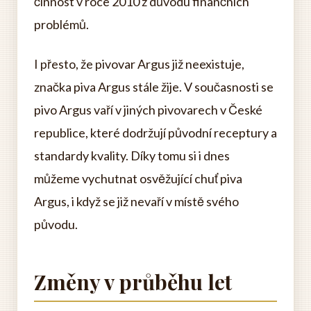
činnost v roce 2010 z důvodu finančních
problémů.
I přesto, že pivovar Argus již neexistuje,
značka piva Argus stále žije. V současnosti se
pivo Argus vaří v jiných pivovarech v České
republice, které dodržují původní receptury a
standardy kvality. Díky tomu si i dnes
můžeme vychutnat osvěžující chuť piva
Argus, i když se již nevaří v místě svého
původu.
Změny v průběhu let