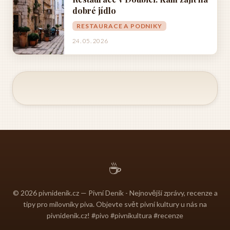
dobré jídlo
RESTAURACE A PODNIKY
24. 05. 2026
☕
© 2026 pivnidenik.cz — Pivní Deník - Nejnovější zprávy, recenze a
tipy pro milovníky piva. Objevte svět pivní kultury u nás na
pivnidenik.cz! #pivo #pivníkultura #recenze