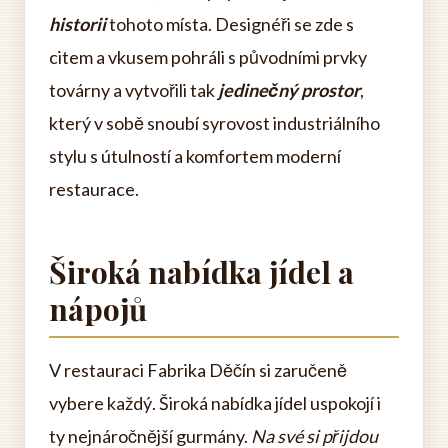
historii
tohoto místa. Designéři se zde s
citem a vkusem pohráli s původními prvky
továrny a vytvořili tak
jedinečný prostor
,
který v sobě snoubí syrovost industriálního
stylu s útulností a komfortem moderní
restaurace.
Široká nabídka jídel a
nápojů
V restauraci Fabrika Děčín si zaručeně
vybere každý. Široká nabídka jídel uspokojí i
ty nejnáročnější gurmány.
Na své si přijdou