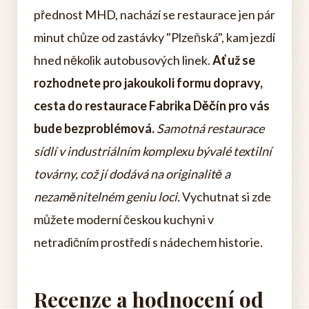
přednost MHD, nachází se restaurace jen pár
minut chůze od zastávky "Plzeňská", kam jezdí
hned několik autobusových linek.
Ať už se
rozhodnete pro jakoukoli formu dopravy,
cesta do restaurace Fabrika Děčín pro vás
bude bezproblémová.
Samotná restaurace
sídlí v industriálním komplexu bývalé textilní
továrny, což jí dodává na originalitě a
nezaměnitelném geniu loci.
Vychutnat si zde
můžete moderní českou kuchyni v
netradičním prostředí s nádechem historie.
Recenze a hodnocení od