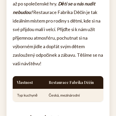
až po společenské hry.
Děti se u nás nudit
nebudou!
Restaurace Fabrika Děčín je tak
ideálním místem pro rodiny s dětmi, kde si na
své přijdou malí i velcí. Přijďte si k nám užít
příjemnou atmosféru, pochutnat si na
výborném jídle a dopřát svým dětem
zasloužený odpočinek a zábavu. Těšíme se na
vaši návštěvu!
Vlastnost
Restaurace Fabrika Děčín
Typ kuchyně
Česká, mezinárodní