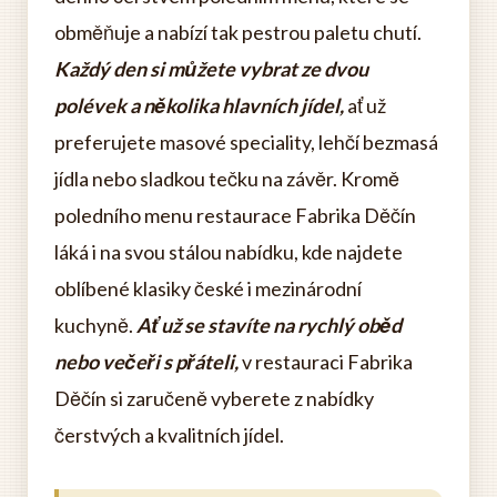
obměňuje a nabízí tak pestrou paletu chutí.
Každý den si můžete vybrat ze dvou
polévek a několika hlavních jídel,
ať už
preferujete masové speciality, lehčí bezmasá
jídla nebo sladkou tečku na závěr. Kromě
poledního menu restaurace Fabrika Děčín
láká i na svou stálou nabídku, kde najdete
oblíbené klasiky české i mezinárodní
kuchyně.
Ať už se stavíte na rychlý oběd
nebo večeři s přáteli,
v restauraci Fabrika
Děčín si zaručeně vyberete z nabídky
čerstvých a kvalitních jídel.