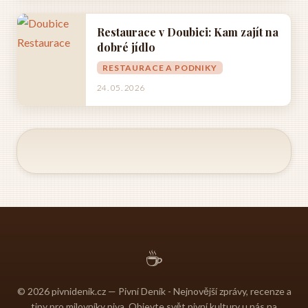
Restaurace v Doubici: Kam zajít na
dobré jídlo
RESTAURACE A PODNIKY
24. 05. 2026
☕
© 2026 pivnidenik.cz — Pivní Deník - Nejnovější zprávy, recenze a
tipy pro milovníky piva. Objevte svět pivní kultury u nás na