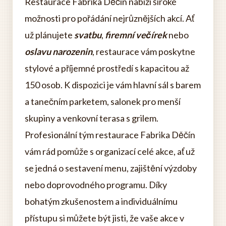
Restaurace Fabrika Děčín nabízí široké
možnosti pro pořádání nejrůznějších akcí. Ať
už plánujete
svatbu
,
firemní večírek
nebo
oslavu narozenin
, restaurace vám poskytne
stylové a příjemné prostředí s kapacitou až
150 osob. K dispozici je vám hlavní sál s barem
a tanečním parketem, salonek pro menší
skupiny a venkovní terasa s grilem.
Profesionální tým restaurace Fabrika Děčín
vám rád pomůže s organizací celé akce, ať už
se jedná o sestavení menu, zajištění výzdoby
nebo doprovodného programu. Díky
bohatým zkušenostem a individuálnímu
přístupu si můžete být jisti, že vaše akce v