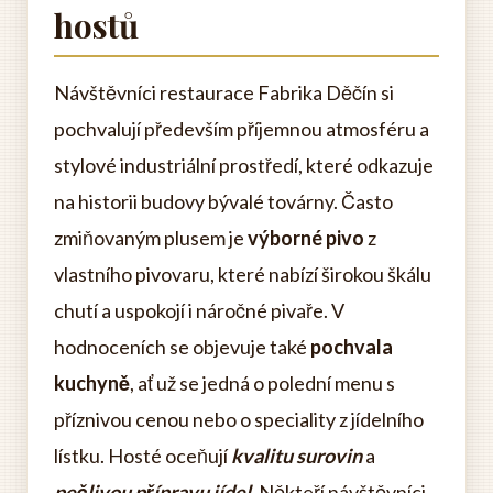
hostů
Návštěvníci restaurace Fabrika Děčín si
pochvalují především příjemnou atmosféru a
stylové industriální prostředí, které odkazuje
na historii budovy bývalé továrny. Často
zmiňovaným plusem je
výborné pivo
z
vlastního pivovaru, které nabízí širokou škálu
chutí a uspokojí i náročné pivaře. V
hodnoceních se objevuje také
pochvala
kuchyně
, ať už se jedná o polední menu s
příznivou cenou nebo o speciality z jídelního
lístku. Hosté oceňují
kvalitu surovin
a
pečlivou přípravu jídel
. Někteří návštěvníci