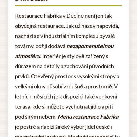
Restaurace Fabrika v Děčíně není jen tak
obyčejná restaurace. Jak už název napovídá,
nachází se v industriálním komplexu bývalé
továrny, což jí dodává
nezapomenutelnou
atmosféru
. Interiér je stylově zařízený s
důrazem na detaily a zachování původních
prvků. Otevřený prostor s vysokými stropy a
velkými okny působí vzdušně a prostorně. V
letních měsících je k dispozici také venkovní
terasa, kde si můžete vychutnat jídlo a pití
pod širým nebem.
Menu restaurace Fabrika
je pestré a nabízí široký výběr jídel české i
mezinárodní kuchyně. Nechybí ani speciality