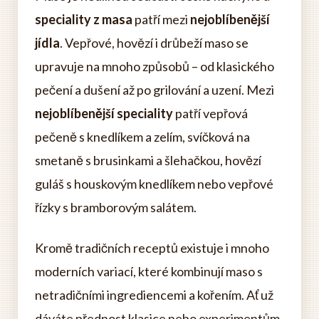
speciality z masa
patří mezi
nejoblíbenější
jídla
. Vepřové, hovězí i drůbeží maso se
upravuje na mnoho způsobů – od klasického
pečení a dušení až po grilování a uzení. Mezi
nejoblíbenější speciality
patří vepřová
pečeně s knedlíkem a zelím, svíčková na
smetaně s brusinkami a šlehačkou, hovězí
guláš s houskovým knedlíkem nebo vepřové
řízky s bramborovým salátem.
Kromě tradičních receptů existuje i mnoho
moderních variací, které kombinují maso s
netradičními ingrediencemi a kořením. Ať už
dáváte přednost klasice nebo experimentům,