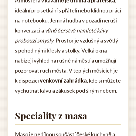
Atmosféra v kavárně je
útulná a přátelská
,
ideální pro setkání s přáteli nebo klidnou práci
na notebooku. Jemná hudba v pozadí neruší
konverzaci a
vůně čerstvě namleté kávy
probouzí smysly
. Prostor je vzdušný a světlý
s pohodlnými křesly a stolky. Velká okna
nabízejí výhled na rušné náměstí a umožňují
pozorovat ruch města. V teplých měsících je
k dispozici
venkovní zahrádka
, kde si můžete
vychutnat kávu a zákusek pod širým nebem.
Speciality z masa
Maso je nedílnou součástí české kuchyně a