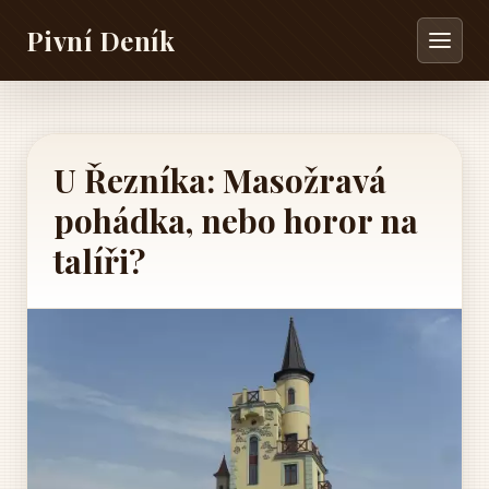
Pivní Deník
U Řezníka: Masožravá
pohádka, nebo horor na
talíři?