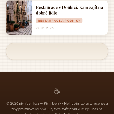
Restaurace v Doubici: Kam zajít na
dobré jídlo
RESTAURACE A PODNIKY
24. 05. 2026
☕
© 2026 pivnidenik.cz — Pivní Deník - Nejnovější zprávy, recenze a
tipy pro milovníky piva. Objevte svět pivní kultury u nás na