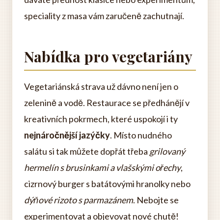
speciality z masa vám zaručeně zachutnají.
Nabídka pro vegetariány
Vegetariánská strava už dávno není jen o
zelenině a vodě. Restaurace se předhánějí v
kreativních pokrmech, které uspokojí i ty
nejnáročnější jazýčky
. Místo nudného
salátu si tak můžete dopřát třeba
grilovaný
hermelín s brusinkami a vlašskými ořechy
,
cizrnový burger s batátovými hranolky nebo
dýňové rizoto s parmazánem
. Nebojte se
experimentovat a objevovat nové chutě!