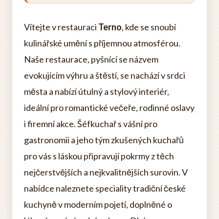
Vítejte v restauraci
Terno
, kde se snoubí
kulinářské umění s příjemnou atmosférou.
Naše restaurace, pyšnící se názvem
evokujícím výhru a štěstí, se nachází v srdci
města a nabízí útulný a stylový interiér,
ideální pro romantické večeře, rodinné oslavy
i firemní akce. Šéfkuchař s vášní pro
gastronomii a jeho tým zkušených kuchařů
pro vás s láskou připravují pokrmy z těch
nejčerstvějších a nejkvalitnějších surovin. V
nabídce naleznete speciality tradiční české
kuchyně v moderním pojetí, doplněné o