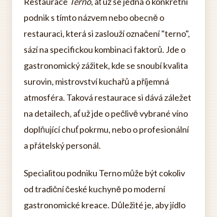
Restaurace
Terno
, ať už se jedná o konkrétní
podnik s tímto názvem nebo obecně o
restauraci, která si zaslouží označení "terno",
sází na specifickou kombinaci faktorů. Jde o
gastronomický zážitek, kde se snoubí kvalita
surovin, mistrovství kuchařů a příjemná
atmosféra. Taková restaurace si dává záležet
na detailech, ať už jde o pečlivě vybrané víno
doplňující chuť pokrmu, nebo o profesionální
a přátelský personál.
Specialitou podniku Terno může být cokoliv
od tradiční české kuchyně po moderní
gastronomické kreace. Důležité je, aby jídlo