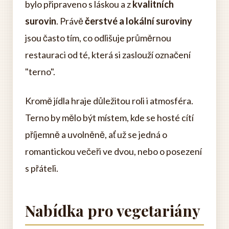
bylo připraveno s láskou a z
kvalitních
surovin
. Právě
čerstvé a lokální suroviny
jsou často tím, co odlišuje průměrnou
restauraci od té, která si zaslouží označení
"terno".
Kromě jídla hraje důležitou roli i atmosféra.
Terno by mělo být místem, kde se hosté cítí
příjemně a uvolněně, ať už se jedná o
romantickou večeři ve dvou, nebo o posezení
s přáteli.
Nabídka pro vegetariány