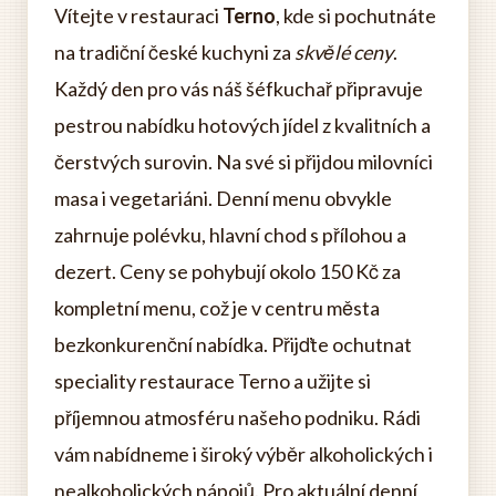
Vítejte v restauraci
Terno
, kde si pochutnáte
na tradiční české kuchyni za
skvělé ceny
.
Každý den pro vás náš šéfkuchař připravuje
pestrou nabídku hotových jídel z kvalitních a
čerstvých surovin. Na své si přijdou milovníci
masa i vegetariáni. Denní menu obvykle
zahrnuje polévku, hlavní chod s přílohou a
dezert. Ceny se pohybují okolo 150 Kč za
kompletní menu, což je v centru města
bezkonkurenční nabídka. Přijďte ochutnat
speciality restaurace Terno a užijte si
příjemnou atmosféru našeho podniku. Rádi
vám nabídneme i široký výběr alkoholických i
nealkoholických nápojů. Pro aktuální denní