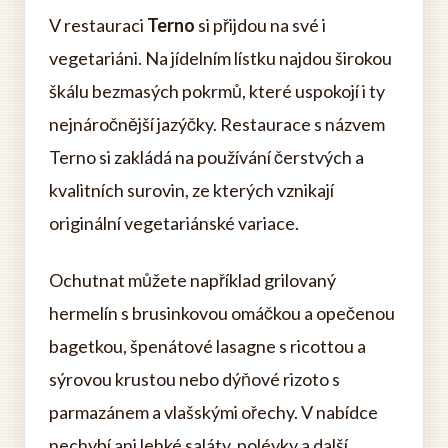
V restauraci
Terno
si přijdou na své i
vegetariáni. Na jídelním lístku najdou širokou
škálu bezmasých pokrmů, které uspokojí i ty
nejnáročnější jazýčky. Restaurace s názvem
Terno si zakládá na používání čerstvých a
kvalitních surovin, ze kterých vznikají
originální vegetariánské variace.
Ochutnat můžete například grilovaný
hermelín s brusinkovou omáčkou a opečenou
bagetkou, špenátové lasagne s ricottou a
sýrovou krustou nebo dýňové rizoto s
parmazánem a vlašskými ořechy. V nabídce
nechybí ani lehké saláty, polévky a další