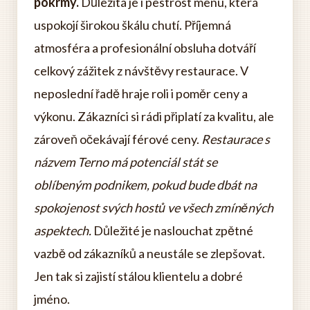
pokrmy.
Důležitá je i pestrost menu, která
uspokojí širokou škálu chutí. Příjemná
atmosféra a profesionální obsluha dotváří
celkový zážitek z návštěvy restaurace. V
neposlední řadě hraje roli i poměr ceny a
výkonu. Zákazníci si rádi připlatí za kvalitu, ale
zároveň očekávají férové ceny.
Restaurace s
názvem Terno má potenciál stát se
oblíbeným podnikem, pokud bude dbát na
spokojenost svých hostů ve všech zmíněných
aspektech.
Důležité je naslouchat zpětné
vazbě od zákazníků a neustále se zlepšovat.
Jen tak si zajistí stálou klientelu a dobré
jméno.