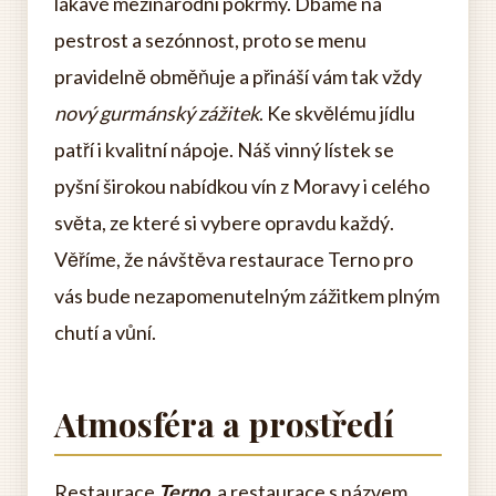
lákavé mezinárodní pokrmy. Dbáme na
pestrost a sezónnost, proto se menu
pravidelně obměňuje a přináší vám tak vždy
nový gurmánský zážitek
. Ke skvělému jídlu
patří i kvalitní nápoje. Náš vinný lístek se
pyšní širokou nabídkou vín z Moravy i celého
světa, ze které si vybere opravdu každý.
Věříme, že návštěva restaurace Terno pro
vás bude nezapomenutelným zážitkem plným
chutí a vůní.
Atmosféra a prostředí
Restaurace
Terno
, a restaurace s názvem