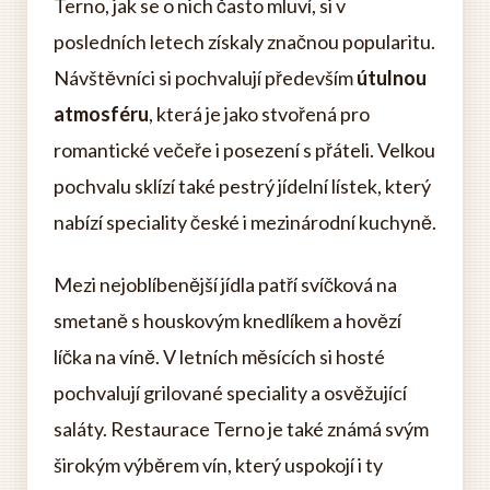
Terno, jak se o nich často mluví, si v
posledních letech získaly značnou popularitu.
Návštěvníci si pochvalují především
útulnou
atmosféru
, která je jako stvořená pro
romantické večeře i posezení s přáteli. Velkou
pochvalu sklízí také pestrý jídelní lístek, který
nabízí speciality české i mezinárodní kuchyně.
Mezi nejoblíbenější jídla patří svíčková na
smetaně s houskovým knedlíkem a hovězí
líčka na víně. V letních měsících si hosté
pochvalují grilované speciality a osvěžující
saláty. Restaurace Terno je také známá svým
širokým výběrem vín, který uspokojí i ty